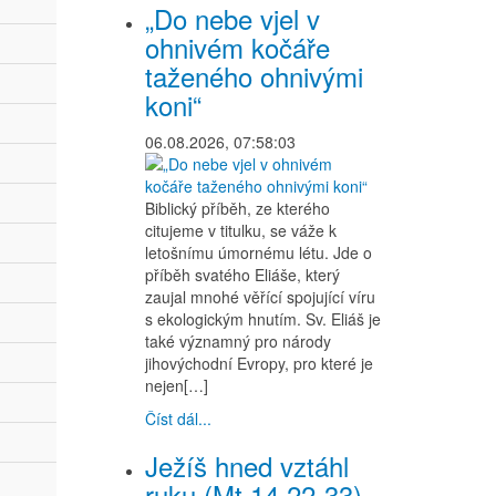
„Do nebe vjel v
ohnivém kočáře
taženého ohnivými
koni“
06.08.2026, 07:58:03
Biblický příběh, ze kterého
citujeme v titulku, se váže k
letošnímu úmornému létu. Jde o
příběh svatého Eliáše, který
zaujal mnohé věřící spojující víru
s ekologickým hnutím. Sv. Eliáš je
také významný pro národy
jihovýchodní Evropy, pro které je
nejen[…]
Číst dál...
Ježíš hned vztáhl
ruku (Mt 14,22-33)