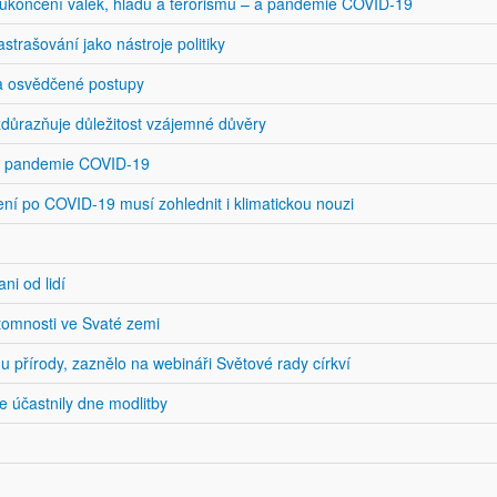
ukončení válek, hladu a terorismu – a pandemie COVID-19
trašování jako nástroje politiky
 a osvědčené postupy
zdůrazňuje důležitost vzájemné důvěry
se pandemie COVID-19
ení po COVID-19 musí zohlednit i klimatickou nouzi
ni od lidí
tomnosti ve Svaté zemi
u přírody, zaznělo na webináři Světové rady církví
 účastnily dne modlitby