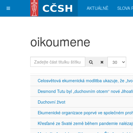
AKTUÁLNĚ
SLOVA 
oikoumene
Zadejte část titulku štítku
Počet zobra
Celosvětová ekumenická modlitba ukazuje, že „tvoř
Desmond Tutu byl „duchovním otcem“ nové Jihoafr
Duchovní život
Ekumenické organizace poprvé ve společném proh
Křesťané ze Svaté země během pandemie nalézají 