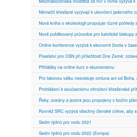
Mezináboženská modlitba za mír v Římě vyzývá k 
Němečtí křesťané vyzývají k ukončení jaderného zas
Nová kniha o ekoteologii propojuje různé pohledy
Nově publikovaný průvodce pro katolické biskupy 
Online konference vyzývá k ekonomii života v ča
Poselství pro OSN při příležitosti Dne Země: zotav
Přihlášky na online kurz o ekumenismu
Pro takovou válku neexistuje omluva ani od Boha, a
Prohlášení k současnému ohrožení křesťanské pří
Řeky, oceány a jezera jsou propojeny v božím plán
Rovněž SRC vyzývá všechny členské církve, aby se
Sedm týdnů pro vodu 2021
Sedm týdnů pro vodu 2022 (Evropa)