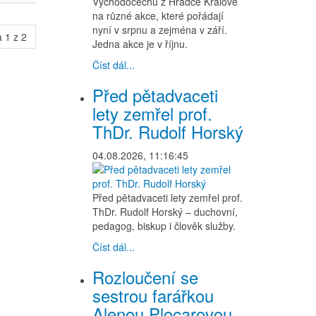
Východočechů z Hradce Králové
na různé akce, které pořádají
nyní v srpnu a zejména v září.
 1 z 2
Jedna akce je v říjnu.
Číst dál...
Před pětadvaceti
lety zemřel prof.
ThDr. Rudolf Horský
04.08.2026, 11:16:45
Před pětadvaceti lety zemřel prof.
ThDr. Rudolf Horský – duchovní,
pedagog, biskup i člověk služby.
Číst dál...
Rozloučení se
sestrou farářkou
Alenou Plocarovou