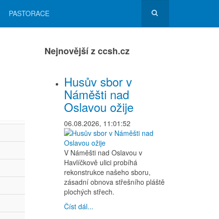
PASTORACE
Nejnovější z ccsh.cz
Husův sbor v
Náměšti nad
Oslavou ožije
06.08.2026, 11:01:52
V Náměšti nad Oslavou v
Havlíčkově ulici probíhá
rekonstrukce našeho sboru,
zásadní obnova střešního pláště
plochých střech.
Číst dál...