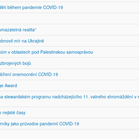
u dětí během pandemie COVID-19
mazatelná realita“
obnovil mír na Ukrajině
anům v oblastech pod Palestinskou samosprávou
zbrojených bojů
la šíření onemocnění COVID-19
age Award
eli na stewardském programu nadcházejícího 11. valného shromáždění v 
o nejisté časy
borníky jako průvodce pandemií COVID-19