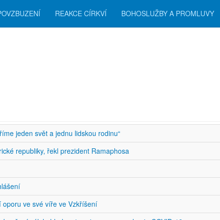
POVZBUZENÍ
REAKCE CÍRKVÍ
BOHOSLUŽBY A PROMLUVY
zení
íme jeden svět a jednu lidskou rodinu“
ické republiky, řekl prezident Ramaphosa
lášení
oporu ve své víře ve Vzkříšení