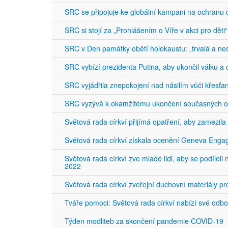
SRC se připojuje ke globální kampani na ochran
SRC si stojí za „Prohlášením o Víře v akci pro děti“
SRC v Den památky obětí holokaustu: „trvalá a nes
SRC vybízí prezidenta Putina, aby ukončil válku a 
SRC vyjádřila znepokojení nad násilím vůči křesť
SRC vyzývá k okamžitému ukončení současných o
Světová rada církví přijímá opatření, aby zamezi
Světová rada církví získala ocenění Geneva Eng
Světová rada církví zve mladé lidi, aby se podíl
2022
Světová rada církví zveřejní duchovní materiály pr
Tváře pomoci: Světová rada církví nabízí své od
Týden modliteb za skončení pandemie COVID-19