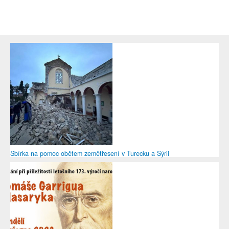
Sbírka na pomoc obětem zemětřesení v Turecku a Sýrii