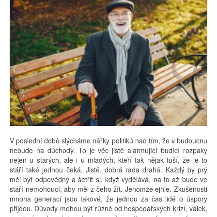
V poslední době slýcháme nářky politiků nad tím, že v budoucnu
nebude na důchody. To je věc jistě alarmující budící rozpaky
nejen u starých, ale i u mladých, kteří tak nějak tuší, že je to
stáří také jednou čeká. Jistě, dobrá rada drahá. Každý by prý
měl být odpovědný a šetřit si, když vydělává, na to až bude ve
stáří nemohoucí, aby měl z čeho žít. Jenomže ejhle. Zkušenosti
mnoha generací jsou takové, že jednou za čas lidé o úspory
přijdou. Důvody mohou být různé od hospodářských krizí, válek,