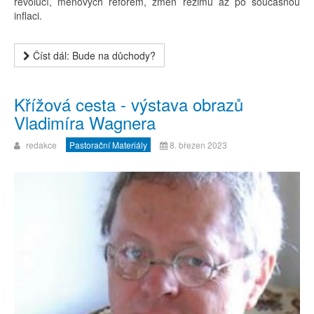
revolucí, měnových reforem, změn režimu až po současnou
inflaci.
Číst dál: Bude na důchody?
Křížová cesta - výstava obrazů
Vladimíra Wagnera
redakce
Pastorační Materiály
8. březen 2023