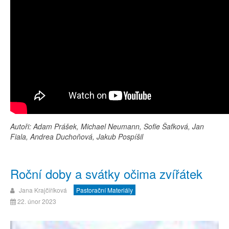
Autoři: Adam Prášek, Michael Neumann, Sofie Šafková, Jan
Fiala, Andrea Duchoňová, Jakub Pospíšil
Roční doby a svátky očima zvířátek
Jana Krajčiříková
Pastorační Materiály
22. únor 2023