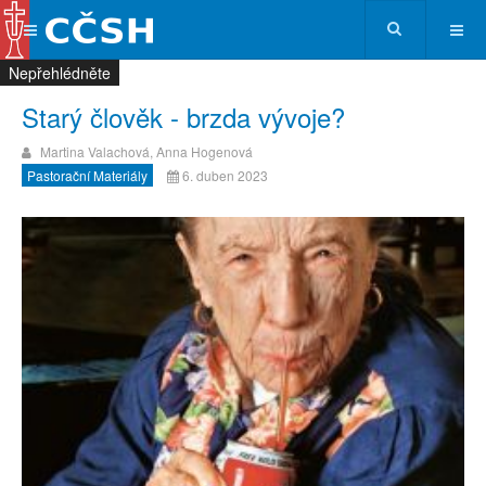
Nepřehlédněte
Nepřehlédněte
Nepřehlédněte
Nepřehlédněte
Starý člověk - brzda vývoje?
Martina Valachová, Anna Hogenová
Pastorační Materiály
6. duben 2023