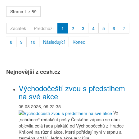
Strana 1 z 89
Začátek
Předchozí
1
2
3
4
5
6
7
8
9
10
Následující
Konec
Nejnovější z ccsh.cz
Východočeští zvou s předstihem
na své akce
05.08.2026, 09:22:35
Ve
„schránce“ redakční pošty Českého zápasu se nám
objevila celá řada plakátů od Východočechů z Hradce
Králové na různé akce, které pořádají nyní v srpnu a
zejména v září. Jedna akce je v říjnu.