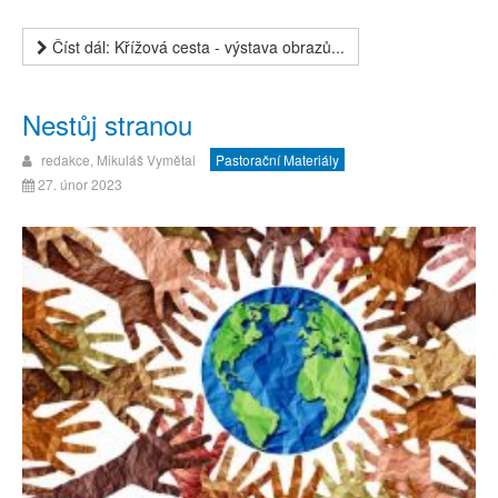
Číst dál: Křížová cesta - výstava obrazů...
Nestůj stranou
redakce, Mikuláš Vymětal
Pastorační Materiály
27. únor 2023