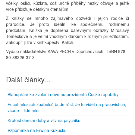
včelky, oslíci, kůzlata, což určitě příběhy hezky oživuje a ještě
více přibližuje dětským čtenářům.
Z knížky se mnoho zajímavého dozvědí i jejich rodiče či
prarodiče. Je proto ideální ke společnému rodinnému
předčítání. Knížka je doplněna barevnými obrázky Miroslavy
Tomečkové a je velmi vhodným dárkem k různým příležitostem.
Zakoupit ji lze v knihkupectví Kalich.
Vydalo nakladatelství KAVA-PECH v Dobřichovicích - ISBN 978-
80-88326-37-3
Další články...
Blahopřání ke zvolení novému prezidentu České republiky
Počet mlčících zbabělců bude růst. Je to vidět na pracovištích,
všude – lidé mlčí
Krutost dnešní doby a vliv na psychiku
Vzpomínka na Erwina Kukucku