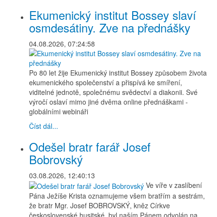
Ekumenický institut Bossey slaví
osmdesátiny. Zve na přednášky
04.08.2026, 07:24:58
Po 80 let žije Ekumenický institut Bossey způsobem života
ekumenického společenství a přispívá ke smíření,
viditelné jednotě, společnému svědectví a diakonii. Své
výročí oslaví mimo jiné dvěma online přednáškami -
globálními webináři
Číst dál...
Odešel bratr farář Josef
Bobrovský
03.08.2026, 12:40:13
Ve víře v zaslíbení
Pána Ježíše Krista oznamujeme všem bratřím a sestrám,
že bratr Mgr. Josef BOBROVSKÝ, kněz Církve
československé husitské, byl naším Pánem odvolán na