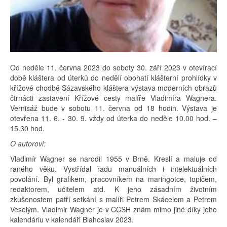
Od neděle 11. června 2023 do soboty 30. září 2023 v otevírací
době kláštera od úterků do nedělí obohatí klášterní prohlídky v
křížové chodbě Sázavského kláštera výstava moderních obrazů
čtrnácti zastavení Křížové cesty malíře Vladimíra Wagnera.
Vernisáž bude v sobotu 11. června od 18 hodin. Výstava je
otevřena 11. 6. - 30. 9. vždy od úterka do neděle 10.00 hod. –
15.30 hod.
O autorovi:
Vladimír Wagner se narodil 1955 v Brně. Kreslí a maluje od
raného věku. Vystřídal řadu manuálních i intelektuálních
povolání. Byl grafikem, pracovníkem na maringotce, topičem,
redaktorem, učitelem atd. K jeho zásadním životním
zkušenostem patří setkání s malíři Petrem Skácelem a Petrem
Veselým. Vladimir Wagner je v CČSH znám mimo jiné díky jeho
kalendáriu v kalendáři Blahoslav 2023.