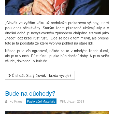
„Člověk ve vyšším věku už nedokáže prokazovat výkony, které
jsou dnes očekávány. Starým lidem přirozeně ubývají síly a v
dnešní době je nevysloveným způsobem chápáno stárnutí jako
„něco“, což brzdí růst růstu. Lidé se bojí o tom mluvit, ale přesně
toto je ta podstata ze které vyplývá pohled na staré lidi.
Někde je to víc agresivní, někde se to v mladých lidech tlumí,
ale je to v nich. Růst růstu je jako bůh dnešní doby. A je to vidět
všude, dokonce i v kultuře.
Číst dál: Starý člověk - brzda vývoje?
Bude na důchody?
Ivo Kraus
Pastorační Materiály
9. březen 2023