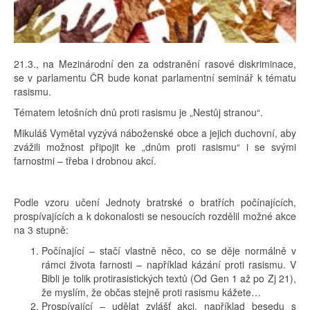
21.3., na Mezinárodní den za odstranění rasové diskriminace,
se v parlamentu ČR bude konat parlamentní seminář k tématu
rasismu.
Tématem letošních dnů proti rasismu je „Nestůj stranou“.
Mikuláš Vymětal vyzývá náboženské obce a jejich duchovní, aby
zvážili možnost připojit ke „dnům proti rasismu“ i se svými
farnostmi – třeba i drobnou akcí.
Podle vzoru učení Jednoty bratrské o bratřích počínajících,
prospívajících a k dokonalosti se nesoucích rozdělil možné akce
na 3 stupně:
Počínající – stačí vlastně něco, co se děje normálně v
rámci života farnosti – například kázání proti rasismu. V
Bibli je tolik protirasistických textů (Od Gen 1 až po Zj 21),
že myslím, že občas stejně proti rasismu kážete…
Prospívající – udělat zvlášť akci, například besedu s