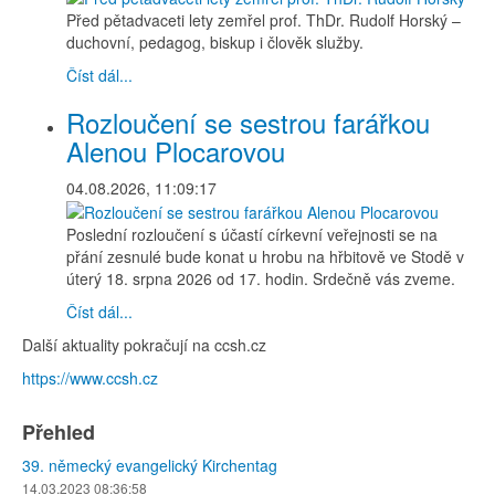
Před pětadvaceti lety zemřel prof. ThDr. Rudolf Horský –
duchovní, pedagog, biskup i člověk služby.
Číst dál...
Rozloučení se sestrou farářkou
Alenou Plocarovou
04.08.2026, 11:09:17
Poslední rozloučení s účastí církevní veřejnosti se na
přání zesnulé bude konat u hrobu na hřbitově ve Stodě v
úterý 18. srpna 2026 od 17. hodin. Srdečně vás zveme.
Číst dál...
Další aktuality pokračují na ccsh.cz
https://www.ccsh.cz
Přehled
39. německý evangelický Kirchentag
14.03.2023 08:36:58