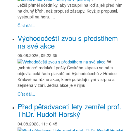
Ježíš přiměl učedníky, aby vstoupili na loď a jeli před ním
na druhý břeh, než propustí zástupy. Když je propustil,
vystoupil na horu, ...
Číst dál...
Východočeští zvou s předstihem
na své akce
05.08.2026, 09:22:35
Ve
„schránce“ redakční pošty Českého zápasu se nám
objevila celá řada plakátů od Východočechů z Hradce
Králové na různé akce, které pořádají nyní v srpnu a
zejména v září. Jedna akce je v říjnu.
Číst dál...
Před pětadvaceti lety zemřel prof.
ThDr. Rudolf Horský
04.08.2026, 11:16:45