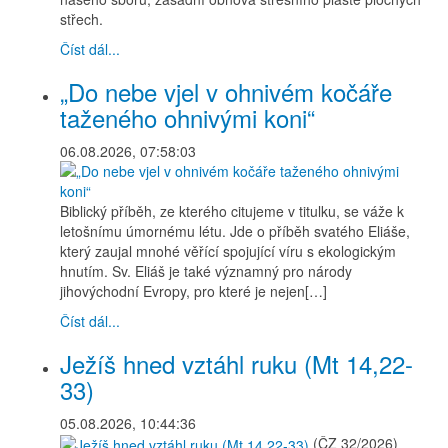
střech.
Číst dál...
„Do nebe vjel v ohnivém kočáře
taženého ohnivými koni“
06.08.2026, 07:58:03
Biblický příběh, ze kterého citujeme v titulku, se váže k
letošnímu úmornému létu. Jde o příběh svatého Eliáše,
který zaujal mnohé věřící spojující víru s ekologickým
hnutím. Sv. Eliáš je také významný pro národy
jihovýchodní Evropy, pro které je nejen[…]
Číst dál...
Ježíš hned vztáhl ruku (Mt 14,22-
33)
05.08.2026, 10:44:36
(ČZ 32/2026)