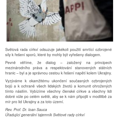
Světová rada církví odsuzuje jakékoli použití smrtící ozbrojené
síly k řešení sporů, které by mohly být vyřešeny dialogem.
Pevně věříme, že dialog – založený na principech
mezinárodního práva a respektování stanovených státních
hranic – byl a je správnou cestou k řešení napětí kolem Ukrajiny.
Vyzýváme k okamžitému ukončení současných ozbrojených
bojů a k ochraně všech lidských životů a komunit ohrožených
tímto násilím. Vybízíme všechny členské církve a všechny lidi
dobré vůle po celém světě, aby se k nám připojili v modlitbě za
mír pro lid Ukrajiny a za toto území.
Rev. Prof. Dr. Ioan Sauca
Úřadující generální tajemník Světové rady církví