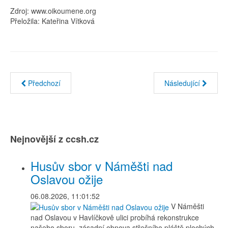
Zdroj: www.oikoumene.org
Přeložila: Kateřina Vítková
Předchozí
Následující
Nejnovější z ccsh.cz
Husův sbor v Náměšti nad
Oslavou ožije
06.08.2026, 11:01:52
V Náměšti
nad Oslavou v Havlíčkově ulici probíhá rekonstrukce
našeho sboru, zásadní obnova střešního pláště plochých