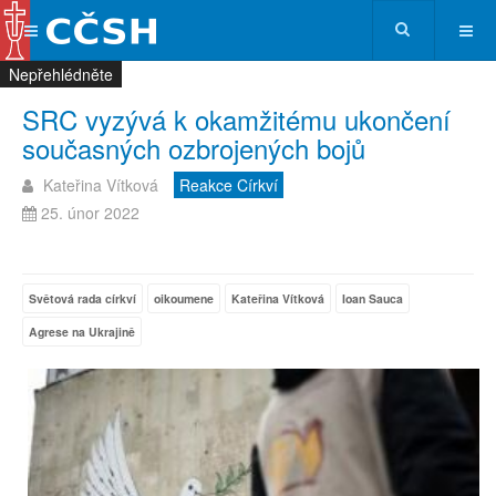
Nepřehlédněte
Nepřehlédněte
Nepřehlédněte
Nepřehlédněte
SRC vyzývá k okamžitému ukončení
současných ozbrojených bojů
Kateřina Vítková
Reakce Církví
25. únor 2022
Světová rada církví
oikoumene
Kateřina Vítková
Ioan Sauca
Agrese na Ukrajině