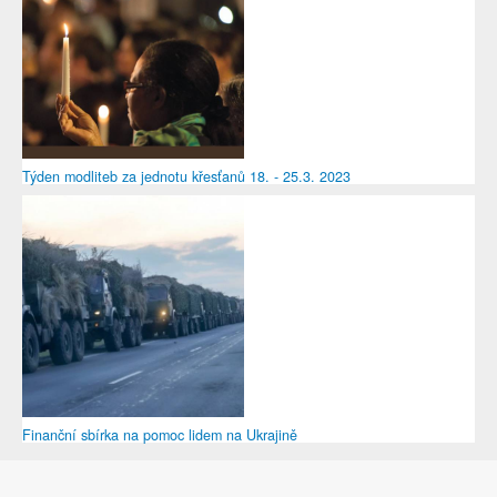
Týden modliteb za jednotu křesťanů 18. - 25.3. 2023
Finanční sbírka na pomoc lidem na Ukrajině