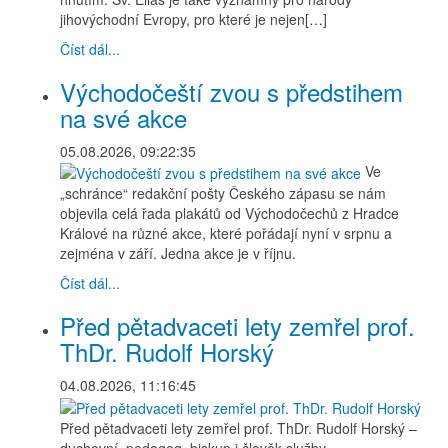
jihovýchodní Evropy, pro které je nejen[…]
Číst dál...
Východočeští zvou s předstihem
na své akce
05.08.2026, 09:22:35
Ve
„schránce“ redakční pošty Českého zápasu se nám
objevila celá řada plakátů od Východočechů z Hradce
Králové na různé akce, které pořádají nyní v srpnu a
zejména v září. Jedna akce je v říjnu.
Číst dál...
Před pětadvaceti lety zemřel prof.
ThDr. Rudolf Horský
04.08.2026, 11:16:45
Před pětadvaceti lety zemřel prof. ThDr. Rudolf Horský –
duchovní, pedagog, biskup i člověk služby.