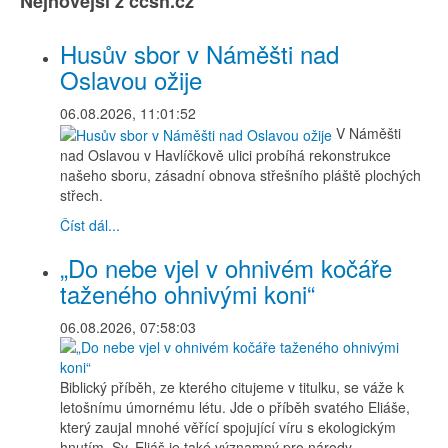
Nejnovější z ccsh.cz
Husův sbor v Náměšti nad
Oslavou ožije
06.08.2026, 11:01:52
V Náměšti
nad Oslavou v Havlíčkově ulici probíhá rekonstrukce
našeho sboru, zásadní obnova střešního pláště plochých
střech.
Číst dál...
„Do nebe vjel v ohnivém kočáře
taženého ohnivými koni“
06.08.2026, 07:58:03
Biblický příběh, ze kterého citujeme v titulku, se váže k
letošnímu úmornému létu. Jde o příběh svatého Eliáše,
který zaujal mnohé věřící spojující víru s ekologickým
hnutím. Sv. Eliáš je také významný pro národy