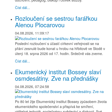
Číst dál...
Rozloučení se sestrou farářkou
Alenou Plocarovou
04.08.2026, 11:09:17
Poslední rozloučení s účastí církevní veřejnosti se na
přání zesnulé bude konat u hrobu na hřbitově ve Stodě v
úterý 18. srpna 2026 od 17. hodin. Srdečně vás zveme.
Číst dál...
Ekumenický institut Bossey slaví
osmdesátiny. Zve na přednášky
04.08.2026, 07:24:58
Po 80 let žije Ekumenický institut Bossey způsobem života
ekumenického společenství a přispívá ke smíření,
viditelné jednotě, společnému svědectví a diakonii. Své