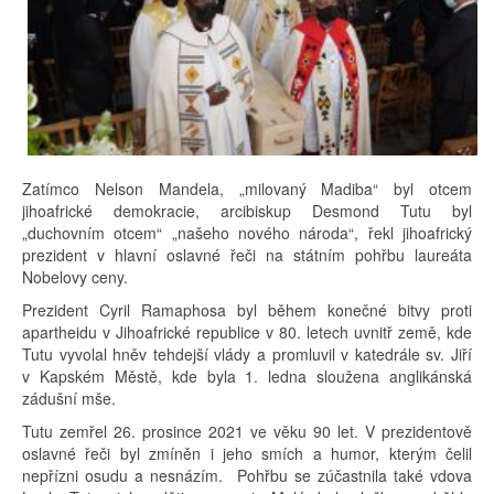
Zatímco Nelson Mandela, „milovaný Madiba“ byl otcem
jihoafrické demokracie, arcibiskup Desmond Tutu byl
„duchovním otcem“ „našeho nového národa“, řekl jihoafrický
prezident v hlavní oslavné řeči na státním pohřbu laureáta
Nobelovy ceny.
Prezident Cyril Ramaphosa byl během konečné bitvy proti
apartheidu v Jihoafrické republice v 80. letech uvnitř země, kde
Tutu vyvolal hněv tehdejší vlády a promluvil v katedrále sv. Jiří
v Kapském Městě, kde byla 1. ledna sloužena anglikánská
zádušní mše.
Tutu zemřel 26. prosince 2021 ve věku 90 let. V prezidentově
oslavné řeči byl zmíněn i jeho smích a humor, kterým čelil
nepřízni osudu a nesnázím. Pohřbu se zúčastnila také vdova