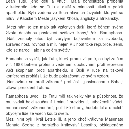
Leah Tutu, jeho děti a vnuci. Malá bohoslužba proběhla
v katedrále, kde se Tutu a další v minulosti utkali s policií
apartheidu. Byla vedena ve třech hlavních jazycích, kterými se
mluví v Kapském Městě jazykem Xhosa, anglicky a afrikánsky.
„Mezi námi je jen málo tak vzácných duší, které během svého
života dosáhnou postavení světové ikony,“ řekl Ramaphosa.
„Náš zesnulý otec byl zarytým bojovníkem za svobodu,
spravedlnost, rovnost a mír, nejen v Jihoafrické republice, zemi,
kde se narodil, ale na celém světě.“
Ramaphosa vylíčil, jak Tutu, který promluvil poté, co byl zatčen
v r. 1988 během protestu vedeném duchovními proti represím
vůči skupinám proti apartheidu, s Biblí v ruce na tiskové
konferenci prohlásil, že bude pokračovat ve svém vzdoru.
„Nestavíme se proti zákonu,“ prohlásil, „posloucháme Boha,“
citoval president Tutuho.
Ramaphosa uvedl, že Tutu měl tak velký vliv a působnost, že
mu vzdali hold současní i minulí prezidenti, náboženští vůdci,
monarchové, zákonodárci, politické strany, hudebníci a umělci i
obyčejní lidé ze všech koutů světa.
Mezi nimi byli i král Letsie III. a jeho choť královna Masenate
Mohato Seeiso z horského království Lesotho, obklopeného