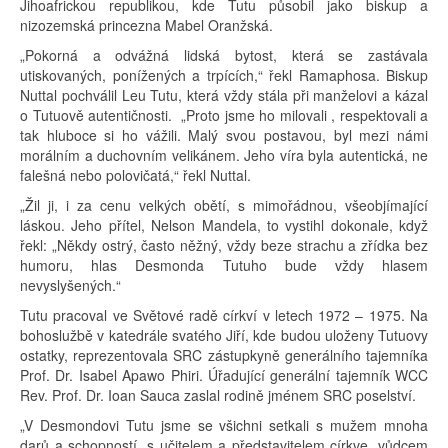
Jihoafrickou republikou, kde Tutu působil jako biskup a
nizozemská princezna Mabel Oranžská.
„Pokorná a odvážná lidská bytost, která se zastávala
utiskovaných, ponížených a trpících,“ řekl Ramaphosa. Biskup
Nuttal pochválil Leu Tutu, která vždy stála při manželovi a kázal
o Tutuově autentičnosti. „Proto jsme ho milovali , respektovali a
tak hluboce si ho vážili. Malý svou postavou, byl mezi námi
morálním a duchovním velikánem. Jeho víra byla autentická, ne
falešná nebo polovičatá,“ řekl Nuttal.
„Žil ji, i za cenu velkých obětí, s mimořádnou, všeobjímající
láskou. Jeho přítel, Nelson Mandela, to vystihl dokonale, když
řekl: „Někdy ostrý, často něžný, vždy beze strachu a zřídka bez
humoru, hlas Desmonda Tutuho bude vždy hlasem
nevyslyšených.“
Tutu pracoval ve Světové radě církví v letech 1972 – 1975. Na
bohoslužbě v katedrále svatého Jiří, kde budou uloženy Tutuovy
ostatky, reprezentovala SRC zástupkyně generálního tajemníka
Prof. Dr. Isabel Apawo Phiri. Úřadující generální tajemník WCC
Rev. Prof. Dr. Ioan Sauca zaslal rodině jménem SRC poselství.
„V Desmondovi Tutu jsme se všichni setkali s mužem mnoha
darů a schopností, s učitelem a představitelem církve, vůdcem