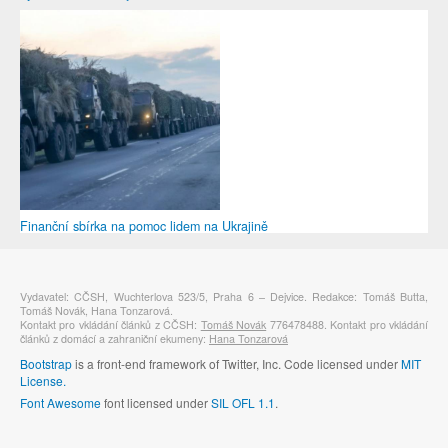
Finanční sbírka na pomoc lidem na Ukrajině
Vydavatel: CČSH, Wuchterlova 523/5, Praha 6 – Dejvice. Redakce: Tomáš Butta,
Tomáš Novák, Hana Tonzarová.
Kontakt pro vkládání článků z CČSH:
Tomáš Novák
776478488. Kontakt pro vkládání
článků z domácí a zahraniční ekumeny:
Hana Tonzarová
Bootstrap
is a front-end framework of Twitter, Inc. Code licensed under
MIT
License.
Font Awesome
font licensed under
SIL OFL 1.1
.