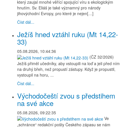
který zaujal mnohé věřící spojující víru s ekologickým
hnutím. Sv. Eliáš je také významný pro národy
jihovýchodní Evropy, pro které je nejen[…]
Číst dál...
Ježíš hned vztáhl ruku (Mt 14,22-
33)
05.08.2026, 10:44:36
(ČZ 32/2026)
Ježíš přiměl učedníky, aby vstoupili na loď a jeli před ním
na druhý břeh, než propustí zástupy. Když je propustil,
vystoupil na horu, ...
Číst dál...
Východočeští zvou s předstihem
na své akce
05.08.2026, 09:22:35
Ve
„schránce“ redakční pošty Českého zápasu se nám