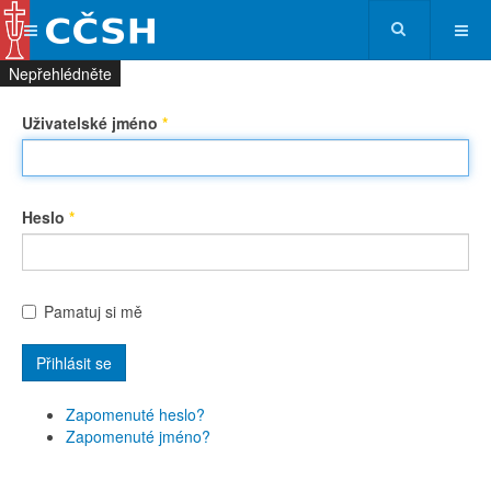
Nepřehlédněte
Nepřehlédněte
Nepřehlédněte
Nepřehlédněte
Uživatelské jméno
*
Heslo
*
Pamatuj si mě
Přihlásit se
Zapomenuté heslo?
Zapomenuté jméno?