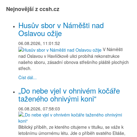
Nejnovější z ccsh.cz
Husův sbor v Náměšti nad
Oslavou ožije
06.08.2026, 11:01:52
V Náměšti
nad Oslavou v Havlíčkově ulici probíhá rekonstrukce
našeho sboru, zásadní obnova střešního pláště plochých
střech.
Číst dál...
„Do nebe vjel v ohnivém kočáře
taženého ohnivými koni“
06.08.2026, 07:58:03
Biblický příběh, ze kterého citujeme v titulku, se váže k
letošnímu úmornému létu. Jde o příběh svatého Eliáše,