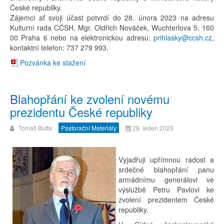
České republiky.
Zájemci ať svoji účast potvrdí do 28. února 2023 na adresu
Kulturní rada CČSH, Mgr. Oldřich Nováček, Wuchterlova 5, 160
00 Praha 6 nebo na elektronickou adresu:
prihlasky@ccsh.cz
,
kontaktní telefon: 737 279 993.
Pozvánka ke stažení
Blahopřání ke zvolení novému
prezidentu České republiky
Tomáš Butta
Pastorační Materiály
28. leden 2023
Vyjadřuji upřímnou radost a
srdečné blahopřání panu
armádnímu generálovi ve
výslužbě Petru Pavlovi ke
zvolení prezidentem České
republiky.