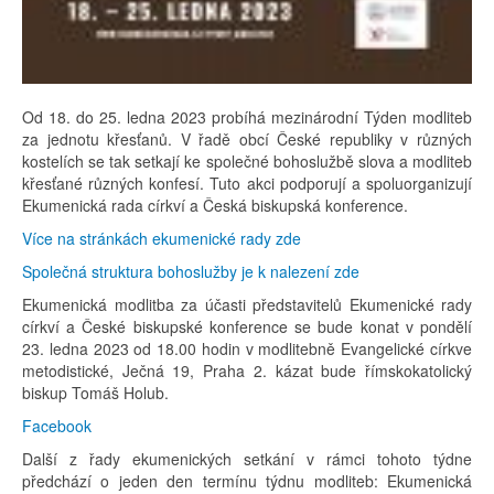
Od 18. do 25. ledna 2023 probíhá mezinárodní Týden modliteb
za jednotu křesťanů. V řadě obcí České republiky v různých
kostelích se tak setkají ke společné bohoslužbě slova a modliteb
křesťané různých konfesí. Tuto akci podporují a spoluorganizují
Ekumenická rada církví a Česká biskupská konference.
Více na stránkách ekumenické rady zde
Společná struktura bohoslužby je k nalezení zde
Ekumenická modlitba za účasti představitelů Ekumenické rady
církví a České biskupské konference se bude konat v pondělí
23. ledna 2023 od 18.00 hodin v modlitebně Evangelické církve
metodistické, Ječná 19, Praha 2. kázat bude římskokatolický
biskup Tomáš Holub.
Facebook
Další z řady ekumenických setkání v rámci tohoto týdne
předchází o jeden den termínu týdnu modliteb: Ekumenická