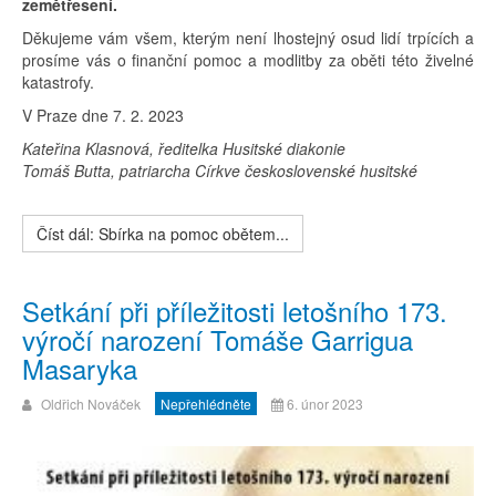
zemětřesení.
Děkujeme vám všem, kterým není lhostejný osud lidí trpících a
prosíme vás o finanční pomoc a modlitby za oběti této živelné
katastrofy.
V Praze dne 7. 2. 2023
Kateřina Klasnová, ředitelka Husitské diakonie
Tomáš Butta, patriarcha Církve československé husitské
Číst dál: Sbírka na pomoc obětem...
Setkání při příležitosti letošního 173.
výročí narození Tomáše Garrigua
Masaryka
Oldřich Nováček
Nepřehlédněte
6. únor 2023