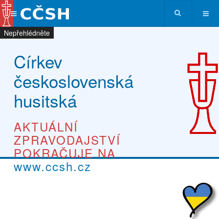
Nepřehlédněte
Nepřehlédněte
Nepřehlédněte
Nepřehlédněte
Církev
československá
husitská
AKTUÁLNÍ
ZPRAVODAJSTVÍ
POKRAČUJE NA
www.ccsh.cz