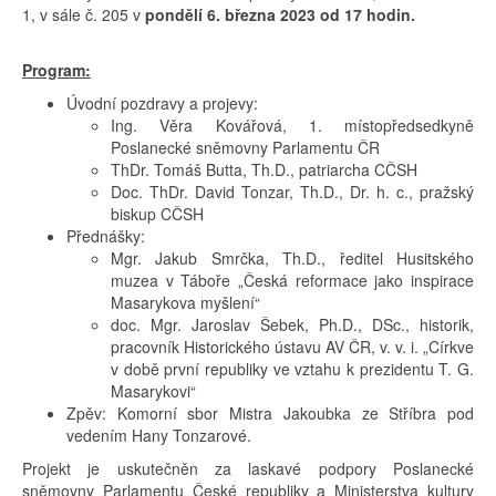
1, v sále č. 205 v
pondělí 6. března 2023 od 17 hodin.
Program:
Úvodní pozdravy a projevy:
Ing. Věra Kovářová, 1. místopředsedkyně
Poslanecké sněmovny Parlamentu ČR
ThDr. Tomáš Butta, Th.D., patriarcha CČSH
Doc. ThDr. David Tonzar, Th.D., Dr. h. c., pražský
biskup CČSH
Přednášky:
Mgr. Jakub Smrčka, Th.D., ředitel Husitského
muzea v Táboře „Česká reformace jako inspirace
Masarykova myšlení“
doc. Mgr. Jaroslav Šebek, Ph.D., DSc., historik,
pracovník Historického ústavu AV ČR, v. v. i. „Církve
v době první republiky ve vztahu k prezidentu T. G.
Masarykovi“
Zpěv: Komorní sbor Mistra Jakoubka ze Stříbra pod
vedením Hany Tonzarové.
Projekt je uskutečněn za laskavé podpory Poslanecké
sněmovny Parlamentu České republiky a Ministerstva kultury