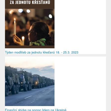
Týden modliteb za jednotu křesťanů 18. - 25.3. 2023
Finanční sbírka na pomoc lidem na Ukrajině