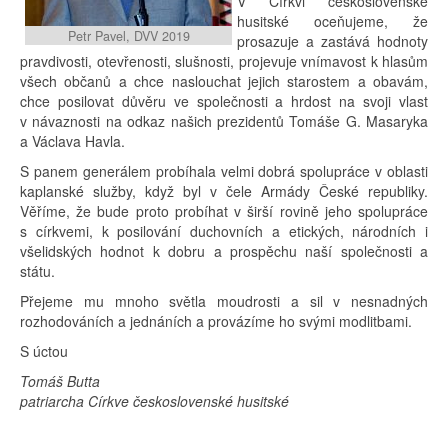
V Církvi československé
husitské oceňujeme, že
Petr Pavel, DVV 2019
prosazuje a zastává hodnoty
pravdivosti, otevřenosti, slušnosti, projevuje vnímavost k hlasům
všech občanů a chce naslouchat jejich starostem a obavám,
chce posilovat důvěru ve společnosti a hrdost na svoji vlast
v návaznosti na odkaz našich prezidentů Tomáše G. Masaryka
a Václava Havla.
S panem generálem probíhala velmi dobrá spolupráce v oblasti
kaplanské služby, když byl v čele Armády České republiky.
Věříme, že bude proto probíhat v širší rovině jeho spolupráce
s církvemi, k posilování duchovních a etických, národních i
všelidských hodnot k dobru a prospěchu naší společnosti a
státu.
Přejeme mu mnoho světla moudrosti a sil v nesnadných
rozhodováních a jednáních a provázíme ho svými modlitbami.
S úctou
Tomáš Butta
patriarcha Církve československé husitské