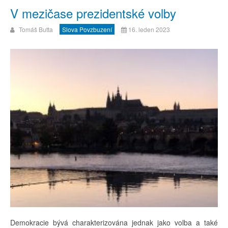
V mezičase prezidentské volby
Tomáš Butta
Slova Povzbuzení
16. leden 2023
Demokracie bývá charakterizována jednak jako volba a také