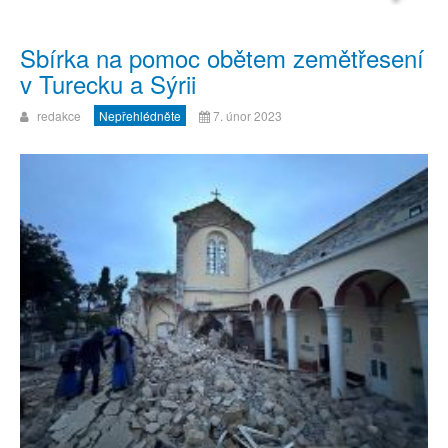
Sbírka na pomoc obětem zemětřesení
v Turecku a Sýrii
redakce
Nepřehlédněte
7. únor 2023