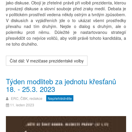
jako diskuse. Obojí je zřetelné právě při volbě prezidenta, kterou
provázejí diskuse a slovní souboje před zraky medií. Debata je
v politickém prostředí vedena někdy ostrým a tvrdým způsobem.
V diskusích a vyjádřeních jde o to ukázat všemi prostředky
převahu nad tím druhým. Nejde o dialog s druhým, ale o
polemiku proti němu. Důležité je nastartovanou strategií
přesvědčit co nejvíce voličů, aby volili právě tohoto kandidáta, a
ne toho druhého.
Číst dál: V mezičase prezidentské volby
Týden modliteb za jednotu křesťanů
18. - 25.3. 2023
ERC, ČBK, redakce
Nepřehlédněte
11. leden 2023