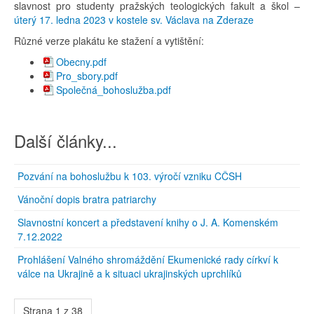
slavnost pro studenty pražských teologických fakult a škol –
úterý 17. ledna 2023 v kostele sv. Václava na Zderaze
Různé verze plakátu ke stažení a vytištění:
Obecny.pdf
Pro_sbory.pdf
Společná_bohoslužba.pdf
Další články...
Pozvání na bohoslužbu k 103. výročí vzniku CČSH
Vánoční dopis bratra patriarchy
Slavnostní koncert a představení knihy o J. A. Komenském
7.12.2022
Prohlášení Valného shromáždění Ekumenické rady církví k
válce na Ukrajině a k situaci ukrajinských uprchlíků
Strana 1 z 38