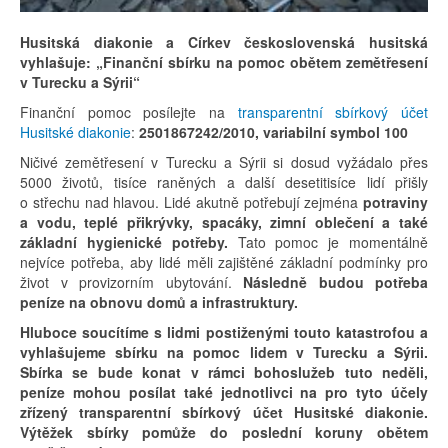
Husitská diakonie a Církev československá husitská
vyhlašuje: „Finanční sbírku na pomoc obětem zemětřesení
v Turecku a Sýrii“
Finanční pomoc posílejte na
transparentní sbírkový účet
Husitské diakonie
:
2501867242/2010, variabilní symbol 100
Ničivé zemětřesení v Turecku a Sýrii si dosud vyžádalo přes
5000 životů, tisíce raněných a další desetitisíce lidí přišly
o střechu nad hlavou. Lidé akutně potřebují zejména
potraviny
a vodu, teplé přikrývky, spacáky, zimní oblečení a také
základní hygienické potřeby.
Tato pomoc je momentálně
nejvíce potřeba, aby lidé měli zajištěné základní podmínky pro
život v provizorním ubytování.
Následně budou potřeba
peníze na obnovu domů a infrastruktury.
Hluboce soucítíme s lidmi postiženými touto katastrofou a
vyhlašujeme sbírku na pomoc lidem v Turecku a Sýrii.
Sbírka se bude konat v rámci bohoslužeb tuto neděli,
peníze mohou posílat také jednotlivci na pro tyto účely
zřízený transparentní sbírkový účet Husitské diakonie.
Výtěžek sbírky pomůže do poslední koruny obětem