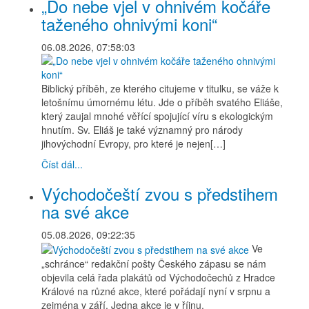
„Do nebe vjel v ohnivém kočáře
taženého ohnivými koni“
06.08.2026, 07:58:03
Biblický příběh, ze kterého citujeme v titulku, se váže k
letošnímu úmornému létu. Jde o příběh svatého Eliáše,
který zaujal mnohé věřící spojující víru s ekologickým
hnutím. Sv. Eliáš je také významný pro národy
jihovýchodní Evropy, pro které je nejen[…]
Číst dál...
Východočeští zvou s předstihem
na své akce
05.08.2026, 09:22:35
Ve
„schránce“ redakční pošty Českého zápasu se nám
objevila celá řada plakátů od Východočechů z Hradce
Králové na různé akce, které pořádají nyní v srpnu a
zejména v září. Jedna akce je v říjnu.