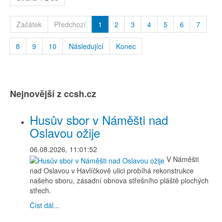
Začátek
Předchozí
1
2
3
4
5
6
7
8
9
10
Následující
Konec
Nejnovější z ccsh.cz
Husův sbor v Náměšti nad
Oslavou ožije
06.08.2026, 11:01:52
V Náměšti
nad Oslavou v Havlíčkově ulici probíhá rekonstrukce
našeho sboru, zásadní obnova střešního pláště plochých
střech.
Číst dál...