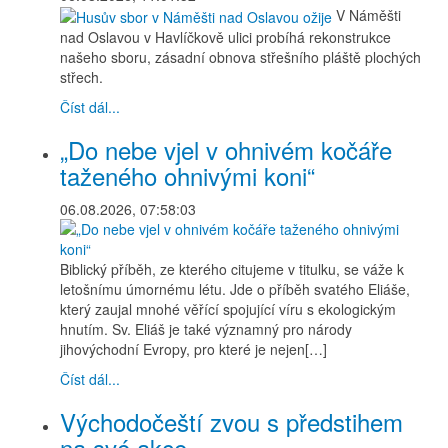
V Náměšti
nad Oslavou v Havlíčkově ulici probíhá rekonstrukce
našeho sboru, zásadní obnova střešního pláště plochých
střech.
Číst dál...
„Do nebe vjel v ohnivém kočáře
taženého ohnivými koni“
06.08.2026, 07:58:03
Biblický příběh, ze kterého citujeme v titulku, se váže k
letošnímu úmornému létu. Jde o příběh svatého Eliáše,
který zaujal mnohé věřící spojující víru s ekologickým
hnutím. Sv. Eliáš je také významný pro národy
jihovýchodní Evropy, pro které je nejen[…]
Číst dál...
Východočeští zvou s předstihem
na své akce