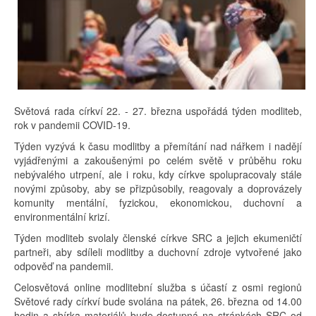
Světová rada církví 22. - 27. března uspořádá týden modliteb,
rok v pandemii COVID-19.
Týden vyzývá k času modlitby a přemítání nad nářkem i nadějí
vyjádřenými a zakoušenými po celém světě v průběhu roku
nebývalého utrpení, ale i roku, kdy církve spolupracovaly stále
novými způsoby, aby se přizpůsobily, reagovaly a doprovázely
komunity mentální, fyzickou, ekonomickou, duchovní a
environmentální krizí.
Týden modliteb svolaly členské církve SRC a jejich ekumeničtí
partneři, aby sdíleli modlitby a duchovní zdroje vytvořené jako
odpověď na pandemii.
Celosvětová online modlitební služba s účastí z osmi regionů
Světové rady církví bude svolána na pátek, 26. března od 14.00
hodin a sbírka materiálů bude dostupná na stránkách SRC od