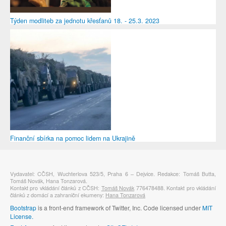
Týden modliteb za jednotu křesťanů 18. - 25.3. 2023
Finanční sbírka na pomoc lidem na Ukrajině
Vydavatel: CČSH, Wuchterlova 523/5, Praha 6 – Dejvice. Redakce: Tomáš Butta,
Tomáš Novák, Hana Tonzarová.
Kontakt pro vkládání článků z CČSH:
Tomáš Novák
776478488. Kontakt pro vkládání
článků z domácí a zahraniční ekumeny:
Hana Tonzarová
Bootstrap
is a front-end framework of Twitter, Inc. Code licensed under
MIT
License.