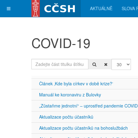
AKTUÁLNĚ
SLOVA 
COVID-19
Zadejte část titulku štítku
Počet zobra
Článek ‚Kde byla církev v době krize?‘
Manuál ke koronaviru z Bulovky
„Zůstaňme jednotní“ – uprostřed pandemie COVID
Aktualizace počtu účastníků
Aktualizace počtu účastníků na bohoslužbách