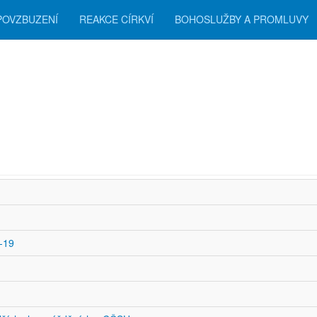
POVZBUZENÍ
REAKCE CÍRKVÍ
BOHOSLUŽBY A PROMLUVY
zení
-19