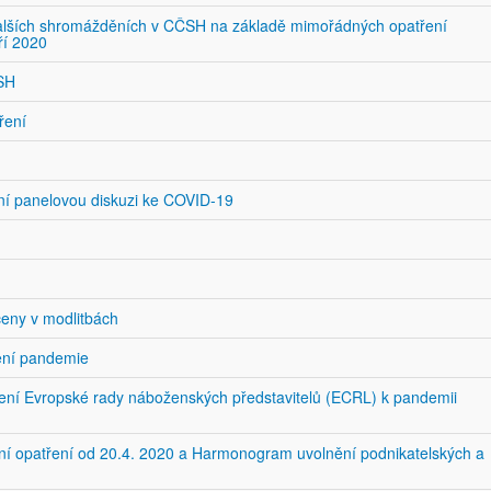
dalších shromážděních v CČSH na základě mimořádných opatření
ří 2020
ČSH
ření
lní panelovou diskuzi ke COVID-19
ceny v modlitbách
čení pandemie
ášení Evropské rady náboženských představitelů (ECRL) k pandemii
ění opatření od 20.4. 2020 a Harmonogram uvolnění podnikatelských a