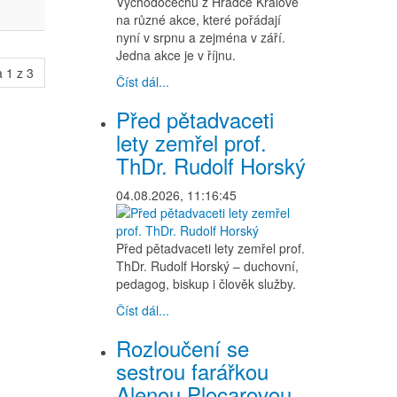
Východočechů z Hradce Králové
na různé akce, které pořádají
nyní v srpnu a zejména v září.
Jedna akce je v říjnu.
 1 z 3
Číst dál...
Před pětadvaceti
lety zemřel prof.
ThDr. Rudolf Horský
04.08.2026, 11:16:45
Před pětadvaceti lety zemřel prof.
ThDr. Rudolf Horský – duchovní,
pedagog, biskup i člověk služby.
Číst dál...
Rozloučení se
sestrou farářkou
Alenou Plocarovou