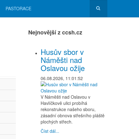
PASTORACE
Nejnovější z ccsh.cz
Husův sbor v
Náměšti nad
Oslavou ožije
06.08.2026, 11:01:52
V Náměšti nad Oslavou v
Havlíčkově ulici probíhá
rekonstrukce našeho sboru,
zásadní obnova střešního pláště
plochých střech.
Číst dál...