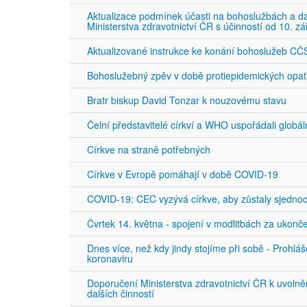
Aktualizace podmínek účasti na bohoslužbách a 
Ministerstva zdravotnictví ČR s účinností od 10. zá
Aktualizované instrukce ke konání bohoslužeb C
Bohoslužebný zpěv v době protiepidemických opat
Bratr biskup David Tonzar k nouzovému stavu
Čelní představitelé církví a WHO uspořádali globá
Církve na straně potřebných
Církve v Evropě pomáhají v době COVID-19
COVID-19: CEC vyzývá církve, aby zůstaly sjedno
Čvrtek 14. května - spojení v modlitbách za ukon
Dnes více, než kdy jindy stojíme při sobě - Prohl
koronaviru
Doporučení Ministerstva zdravotnictví ČR k uvoln
dalších činností