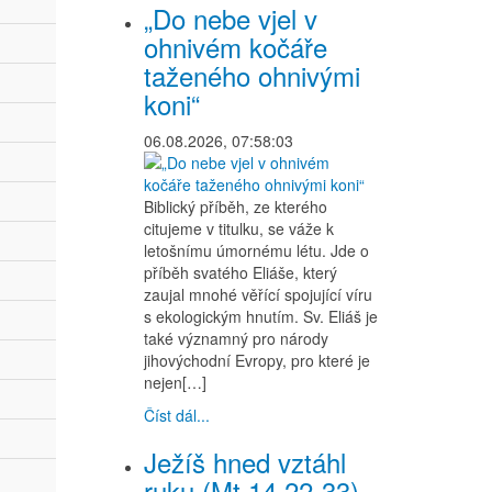
„Do nebe vjel v
ohnivém kočáře
taženého ohnivými
koni“
06.08.2026, 07:58:03
Biblický příběh, ze kterého
citujeme v titulku, se váže k
letošnímu úmornému létu. Jde o
příběh svatého Eliáše, který
zaujal mnohé věřící spojující víru
s ekologickým hnutím. Sv. Eliáš je
také významný pro národy
jihovýchodní Evropy, pro které je
nejen[…]
Číst dál...
Ježíš hned vztáhl
ruku (Mt 14,22-33)