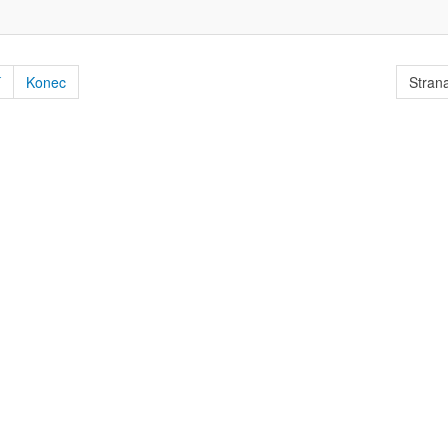
í
Konec
Strana