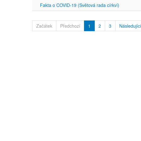
Fakta o COVID-19 (Světová rada církví)
Začátek
Předchozí
1
2
3
Následujíc