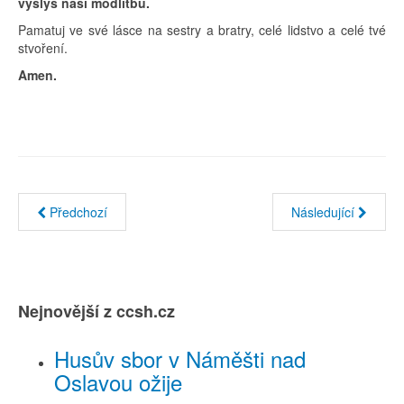
vyslyš naši modlitbu.
Pamatuj ve své lásce na sestry a bratry, celé lidstvo a celé tvé
stvoření.
Amen.
Předchozí
Následující
Nejnovější z ccsh.cz
Husův sbor v Náměšti nad
Oslavou ožije