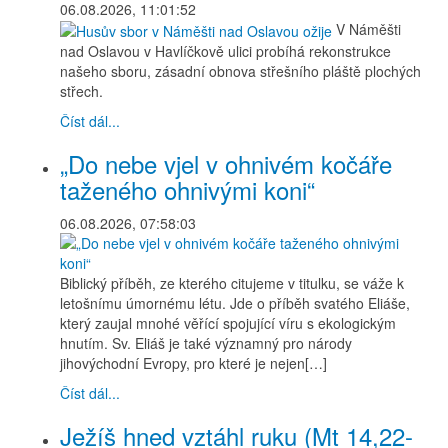
06.08.2026, 11:01:52
V Náměšti
nad Oslavou v Havlíčkově ulici probíhá rekonstrukce
našeho sboru, zásadní obnova střešního pláště plochých
střech.
Číst dál...
„Do nebe vjel v ohnivém kočáře
taženého ohnivými koni“
06.08.2026, 07:58:03
Biblický příběh, ze kterého citujeme v titulku, se váže k
letošnímu úmornému létu. Jde o příběh svatého Eliáše,
který zaujal mnohé věřící spojující víru s ekologickým
hnutím. Sv. Eliáš je také významný pro národy
jihovýchodní Evropy, pro které je nejen[…]
Číst dál...
Ježíš hned vztáhl ruku (Mt 14,22-