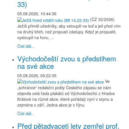
33)
05.08.2026, 10:44:36
(ČZ 32/2026)
Ježíš přiměl učedníky, aby vstoupili na loď a jeli před ním
na druhý břeh, než propustí zástupy. Když je propustil,
vystoupil na horu, ...
Číst dál...
Východočeští zvou s předstihem
na své akce
05.08.2026, 09:22:35
Ve
„schránce“ redakční pošty Českého zápasu se nám
objevila celá řada plakátů od Východočechů z Hradce
Králové na různé akce, které pořádají nyní v srpnu a
zejména v září. Jedna akce je v říjnu.
Číst dál...
Před pětadvaceti lety zemřel prof.