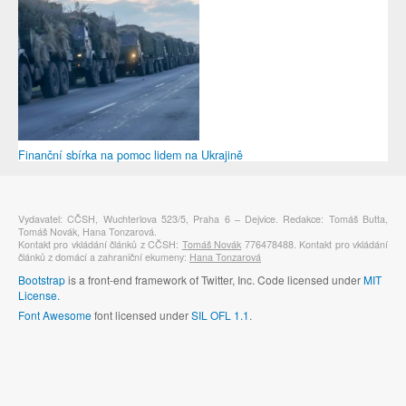
Finanční sbírka na pomoc lidem na Ukrajině
Vydavatel: CČSH, Wuchterlova 523/5, Praha 6 – Dejvice. Redakce: Tomáš Butta,
Tomáš Novák, Hana Tonzarová.
Kontakt pro vkládání článků z CČSH:
Tomáš Novák
776478488. Kontakt pro vkládání
článků z domácí a zahraniční ekumeny:
Hana Tonzarová
Bootstrap
is a front-end framework of Twitter, Inc. Code licensed under
MIT
License.
Font Awesome
font licensed under
SIL OFL 1.1
.