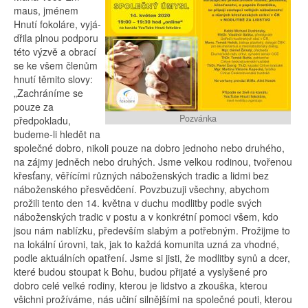
maus, jmé­nem
Hnu­tí fo­ko­lá­re, vy­já­
d­ři­la pl­nou pod­po­ru
této vý­zvě a ob­ra­cí
se ke všem čle­nům
hnu­tí tě­mi­to slo­vy:
„Zachráníme se
pouze za
Pozvánka
předpokladu,
budeme-li hledět na
společné dobro, nikoli pouze na dobro jednoho nebo druhého,
na zájmy jedněch nebo druhých. Jsme velkou rodinou, tvořenou
křesťany, věřícími různých náboženských tradic a lidmi bez
náboženského přesvědčení. Povzbuzuji všechny, abychom
prožili tento den 14. května v duchu modlitby podle svých
náboženských tradic v postu a v konkrétní pomoci všem, kdo
jsou nám nablízku, především slabým a potřebným. Prožijme to
na lokální úrovni, tak, jak to každá komunita uzná za vhodné,
podle aktuálních opatření. Jsme si jisti, že modlitby synů a dcer,
které budou stoupat k Bohu, budou přijaté a vyslyšené pro
dobro celé velké rodiny, kterou je lidstvo a zkouška, kterou
všichni prožíváme, nás učiní silnějšími na společné pouti, kterou