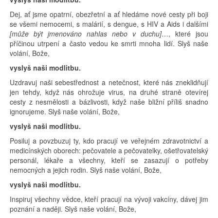
Dej, ať jsme opatrní, obezřetní a ať hledáme nové cesty při boji
se všemi nemocemi, s malárií, s dengue, s HIV a Aids i dalšími
[může být jmenováno nahlas nebo v duchu]
…, které jsou
příčinou utrpení a často vedou ke smrti mnoha lidí. Slyš naše
volání, Bože,
vyslyš naši modlitbu.
Uzdravuj naši sebestřednost a netečnost, které nás zneklidňují
jen tehdy, když nás ohrožuje virus, na druhé straně otevírej
cesty z nesmělosti a bázlivosti, když naše bližní příliš snadno
ignorujeme. Slyš naše volání, Bože,
vyslyš naši modlitbu.
Posiluj a povzbuzuj ty, kdo pracují ve veřejném zdravotnictví a
medicínských oborech: pečovatele a pečovatelky, ošetřovatelský
personál, lékaře a všechny, kteří se zasazují o potřeby
nemocných a jejich rodin. Slyš naše volání, Bože,
vyslyš naši modlitbu.
Inspiruj všechny vědce, kteří pracují na vývoji vakcíny, dávej jim
poznání a naději. Slyš naše volání, Bože,