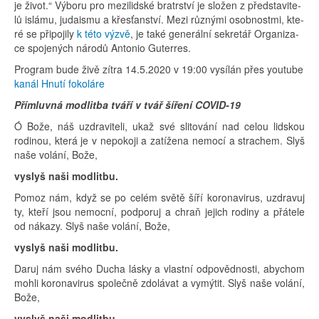
je život.“ Vý­bo­ru pro me­zi­lid­ské bra­tr­ství je slo­žen z před­sta­vi­te­
lů is­lá­mu, judais­mu a křes­ťan­ství. Mezi růz­ný­mi osob­nost­mi, kte­
ré se při­po­ji­ly
k této vý­zvě
, je také ge­ne­rál­ní se­kre­tář Or­ga­ni­za­
ce spo­je­ných ná­ro­dů An­to­nio Gu­terres.
Program bude živě zítra 14.5.2020 v 19:00 vysílán přes youtube
kanál Hnutí fokoláre
Přímluvná modlitba tváří v tvář šíření COVID-19
Ó Bože, náš uzdraviteli, ukaž své slitování nad celou lidskou
rodinou, která je v nepokoji a zatížena nemocí a strachem. Slyš
naše volání, Bože,
vyslyš naši modlitbu.
Pomoz nám, když se po celém světě šíří koronavirus, uzdravuj
ty, kteří jsou nemocní, podporuj a chraň jejich rodiny a přátele
od nákazy. Slyš naše volání, Bože,
vyslyš naši modlitbu.
Daruj nám svého Ducha lásky a vlastní odpovědnosti, abychom
mohli koronavirus společně zdolávat a vymýtit. Slyš naše volání,
Bože,
vyslyš naši modlitbu.