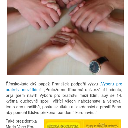
Římsko-katolický papež František podpořil výzvu ‚
Výboru pro
bratrství mezi lidm
i‘: „Protože modlitba má univerzální hodnotu,
přijal jsem návrh Výboru pro bratrství mezi lidmi, aby se 14.
května duchovně spojili věřící všech náboženství a věnovali
tento den modlitbě, postu, skutkům milosrdenství a prosili Boha,
aby pomohl lidstvu překonat pandemii koronaviru.“
Také pre­zi­dent­ka
Ma­ria Voce Em­