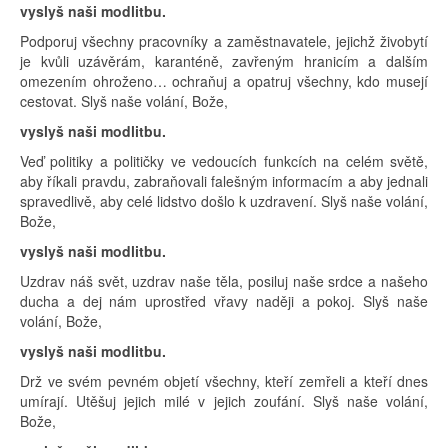
vyslyš naši modlitbu.
Podporuj všechny pracovníky a zaměstnavatele, jejichž živobytí
je kvůli uzávěrám, karanténě, zavřeným hranicím a dalším
omezením ohroženo… ochraňuj a opatruj všechny, kdo musejí
cestovat. Slyš naše volání, Bože,
vyslyš naši modlitbu.
Veď politiky a političky ve vedoucích funkcích na celém světě,
aby říkali pravdu, zabraňovali falešným informacím a aby jednali
spravedlivě, aby celé lidstvo došlo k uzdravení. Slyš naše volání,
Bože,
vyslyš naši modlitbu.
Uzdrav náš svět, uzdrav naše těla, posiluj naše srdce a našeho
ducha a dej nám uprostřed vřavy naději a pokoj. Slyš naše
volání, Bože,
vyslyš naši modlitbu.
Drž ve svém pevném objetí všechny, kteří zemřeli a kteří dnes
umírají. Utěšuj jejich milé v jejich zoufání. Slyš naše volání,
Bože,