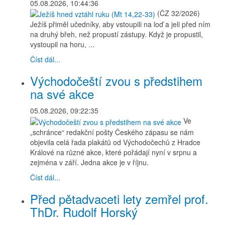
05.08.2026, 10:44:36
(ČZ 32/2026)
Ježíš přiměl učedníky, aby vstoupili na loď a jeli před ním
na druhý břeh, než propustí zástupy. Když je propustil,
vystoupil na horu, ...
Číst dál...
Východočeští zvou s předstihem
na své akce
05.08.2026, 09:22:35
Ve
„schránce“ redakční pošty Českého zápasu se nám
objevila celá řada plakátů od Východočechů z Hradce
Králové na různé akce, které pořádají nyní v srpnu a
zejména v září. Jedna akce je v říjnu.
Číst dál...
Před pětadvaceti lety zemřel prof.
ThDr. Rudolf Horský