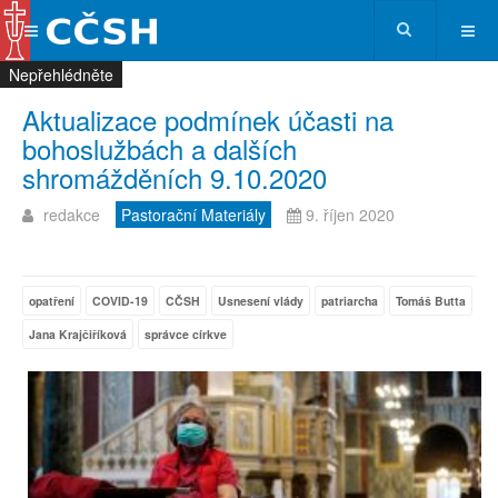
Nepřehlédněte
Nepřehlédněte
Nepřehlédněte
Nepřehlédněte
Aktualizace podmínek účasti na
bohoslužbách a dalších
shromážděních 9.10.2020
redakce
Pastorační Materiály
9. říjen 2020
opatření
COVID-19
CČSH
Usnesení vlády
patriarcha
Tomáš Butta
Jana Krajčiříková
správce církve