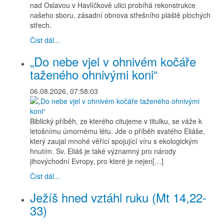
nad Oslavou v Havlíčkově ulici probíhá rekonstrukce
našeho sboru, zásadní obnova střešního pláště plochých
střech.
Číst dál...
„Do nebe vjel v ohnivém kočáře
taženého ohnivými koni“
06.08.2026, 07:58:03
Biblický příběh, ze kterého citujeme v titulku, se váže k
letošnímu úmornému létu. Jde o příběh svatého Eliáše,
který zaujal mnohé věřící spojující víru s ekologickým
hnutím. Sv. Eliáš je také významný pro národy
jihovýchodní Evropy, pro které je nejen[…]
Číst dál...
Ježíš hned vztáhl ruku (Mt 14,22-
33)