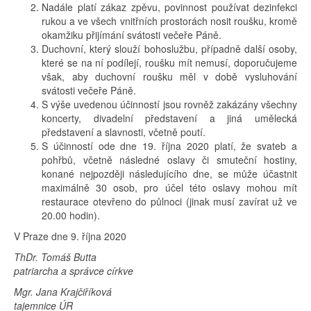
Nadále platí zákaz zpěvu, povinnost používat dezinfekci
rukou a ve všech vnitřních prostorách nosit roušku, kromě
okamžiku přijímání svátosti večeře Páně.
Duchovní, který slouží bohoslužbu, případně další osoby,
které se na ní podílejí, roušku mít nemusí, doporučujeme
však, aby duchovní roušku měl v době vysluhování
svátosti večeře Páně.
S výše uvedenou účinností jsou rovněž zakázány všechny
koncerty, divadelní představení a jiná umělecká
představení a slavnosti, včetně poutí.
S účinností ode dne 19. října 2020 platí, že svateb a
pohřbů, včetně následné oslavy či smuteční hostiny,
konané nejpozději následujícího dne, se může účastnit
maximálně 30 osob, pro účel této oslavy mohou mít
restaurace otevřeno do půlnoci (jinak musí zavírat už ve
20.00 hodin).
V Praze dne 9. října 2020
ThDr. Tomáš Butta
patriarcha a správce církve
Mgr. Jana Krajčiříková
tajemnice ÚR