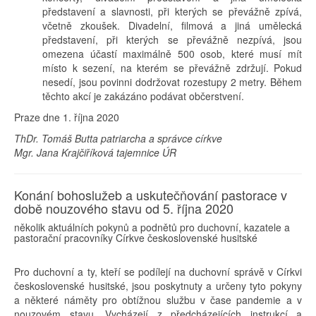
představení a slavnosti, při kterých se převážně zpívá,
včetně zkoušek. Divadelní, filmová a jiná umělecká
představení, při kterých se převážně nezpívá, jsou
omezena účastí maximálně 500 osob, které musí mít
místo k sezení, na kterém se převážně zdržují. Pokud
nesedí, jsou povinni dodržovat rozestupy 2 metry. Během
těchto akcí je zakázáno podávat občerstvení.
Praze dne 1. října 2020
ThDr. Tomáš Butta patriarcha a správce církve
Mgr. Jana Krajčiříková tajemnice ÚR
Konání bohoslužeb a uskutečňování pastorace v
době nouzového stavu od 5. října 2020
několik aktuálních pokynů a podnětů pro duchovní, kazatele a
pastorační pracovníky Církve československé husitské
Pro duchovní a ty, kteří se podílejí na duchovní správě v Církvi
československé husitské, jsou poskytnuty a určeny tyto pokyny
a některé náměty pro obtížnou službu v čase pandemie a v
nouzovém stavu. Vycházejí z předcházejících instrukcí a