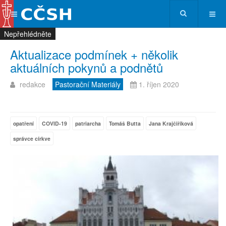
Nepřehlédněte
Nepřehlédněte
Nepřehlédněte
Nepřehlédněte
Aktualizace podmínek + několik
aktuálních pokynů a podnětů
redakce
Pastorační Materiály
1. říjen 2020
opatření
COVID-19
patriarcha
Tomáš Butta
Jana Krajčiříková
správce církve