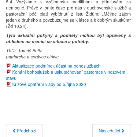
5.4 Vyzýváme k vzájemným modlitbám a přímluvám za
nemocné. Právě v tomto čase pro nás v duchovenské službě a
pastorační péči platí vybídnutí z listu Židům: „Mějme zájem
jeden o druhého a povzbuzujme se k lásce a k dobrým skutkům“
(Žd 10,24).
Tyto aktuální pokyny a podněty mohou být upraveny s
ohledem na měnící se situaci a potřeby.
ThDr. Tomáš Butta
patriarcha a správce církve
Aktualizace podmínek účast na bohoslužbách
Konání bohoslužeb a uskutečňování pastorace v nozovém
stavu
Krizové opatření vlády od 5.října 2020
Předchozí
Následující