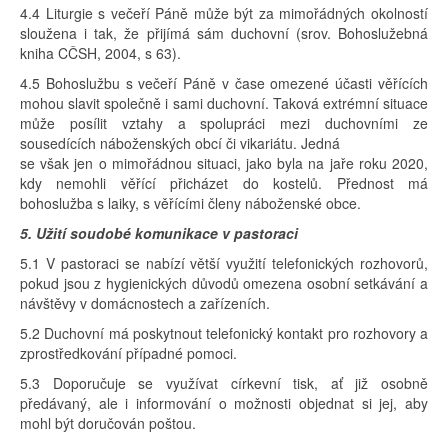
4.4 Liturgie s večeří Páně může být za mimořádných okolností
sloužena i tak, že přijímá sám duchovní (srov. Bohoslužebná
kniha CČSH, 2004, s 63).
4.5 Bohoslužbu s večeří Páně v čase omezené účasti věřících
mohou slavit společně i sami duchovní. Taková extrémní situace
může posílit vztahy a spolupráci mezi duchovními ze
sousedících náboženských obcí či vikariátu. Jedná
se však jen o mimořádnou situaci, jako byla na jaře roku 2020,
kdy nemohli věřící přicházet do kostelů. Přednost má
bohoslužba s laiky, s věřícími členy náboženské obce.
5. Užití soudobé komunikace v pastoraci
5.1 V pastoraci se nabízí větší využití telefonických rozhovorů,
pokud jsou z hygienických důvodů omezena osobní setkávání a
návštěvy v domácnostech a zařízeních.
5.2 Duchovní má poskytnout telefonický kontakt pro rozhovory a
zprostředkování případné pomoci.
5.3 Doporučuje se využívat církevní tisk, ať již osobně
předávaný, ale i informování o možnosti objednat si jej, aby
mohl být doručován poštou.