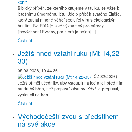
Biblický příběh, ze kterého citujeme v titulku, se váže k
letošnímu úmornému létu. Jde o příběh svatého Eliáše,
který zaujal mnohé věřící spojující víru s ekologickým
hnutím. Sv. Eliáš je také významný pro národy
jihovýchodní Evropy, pro které je nejen[…]
Číst dál...
Ježíš hned vztáhl ruku (Mt 14,22-
33)
05.08.2026, 10:44:36
(ČZ 32/2026)
Ježíš přiměl učedníky, aby vstoupili na loď a jeli před ním
na druhý břeh, než propustí zástupy. Když je propustil,
vystoupil na horu, ...
Číst dál...
Východočeští zvou s předstihem
na své akce