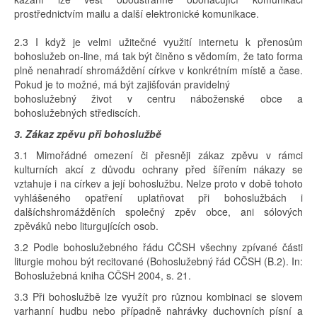
prostřednictvím mailu a další elektronické komunikace.
2.3 I když je velmi užitečné využití internetu k přenosům
bohoslužeb on-line, má tak být činěno s vědomím, že tato forma
plně nenahradí shromáždění církve v konkrétním místě a čase.
Pokud je to možné, má být zajišťován pravidelný
bohoslužebný život v centru náboženské obce a
bohoslužebných střediscích.
3. Zákaz zpěvu při bohoslužbě
3.1 Mimořádné omezení či přesněji zákaz zpěvu v rámci
kulturních akcí z důvodu ochrany před šířením nákazy se
vztahuje i na církev a její bohoslužbu. Nelze proto v době tohoto
vyhlášeného opatření uplatňovat při bohoslužbách i
dalšíchshromážděních společný zpěv obce, ani sólových
zpěváků nebo liturgujících osob.
3.2 Podle bohoslužebného řádu CČSH všechny zpívané části
liturgie mohou být recitované (Bohoslužebný řád CČSH (B.2). In:
Bohoslužebná kniha CČSH 2004, s. 21.
3.3 Při bohoslužbě lze využít pro různou kombinaci se slovem
varhanní hudbu nebo případně nahrávky duchovních písní a