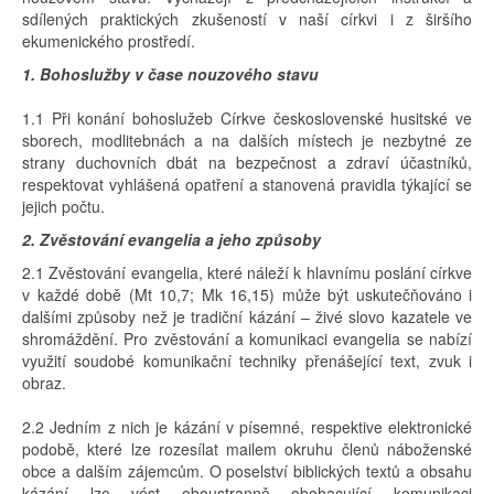
sdílených praktických zkušeností v naší církvi i z širšího
ekumenického prostředí.
1. Bohoslužby v čase nouzového stavu
1.1 Při konání bohoslužeb Církve československé husitské ve
sborech, modlitebnách a na dalších místech je nezbytné ze
strany duchovních dbát na bezpečnost a zdraví účastníků,
respektovat vyhlášená opatření a stanovená pravidla týkající se
jejich počtu.
2. Zvěstování evangelia a jeho způsoby
2.1 Zvěstování evangelia, které náleží k hlavnímu poslání církve
v každé době (Mt 10,7; Mk 16,15) může být uskutečňováno i
dalšími způsoby než je tradiční kázání – živé slovo kazatele ve
shromáždění. Pro zvěstování a komunikaci evangelia se nabízí
využití soudobé komunikační techniky přenášející text, zvuk i
obraz.
2.2 Jedním z nich je kázání v písemné, respektive elektronické
podobě, které lze rozesílat mailem okruhu členů náboženské
obce a dalším zájemcům. O poselství biblických textů a obsahu
kázání lze vést oboustranně obohacující komunikaci