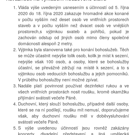
Vláda výše uvedeným usnesením s účinností od 5. října
2020 do 18. října 2020 zakazuje hromadné akce konané
v počtu vyšším než deset osob ve vnitřních prostorech
staveb a v počtu vyšším než dvacet osob ve vnějších
prostorech,s výjimkou svateb a pohřbů, pokud je
zachován odstup od jiných osob mimo členy společné
domácnosti alespoň 2 metry.
Výjimka byla stanovena také pro konání bohoslužeb. Těch
se může účastnit nejvýše tolik osob, kolik je míst k sezení,
nejvýše však 100 osob, a osoby, které se bohoslužby
účastní, se převážně zdržují na místě k sezení, a to s
výjimkou osob vedoucích bohoslužbu a jejich pomocníků.
V průběhu bohoslužby není možné zpívat.
Nadále platí povinnost používat dezinfekci rukou a ve
všech vnitřních prostorách nosit roušku, kromě okamžiku
přijímání svátosti večeře Páně.
Duchovní, který slouží bohoslužbu, případně další osoby,
které se na ní podílejí, roušku mít nemusí, doporučujeme
však, aby duchovní roušku měl v doběvysluhování
svátosti večeře Páně.
S výše uvedenou účinností jsou rovněž zakázány
koncerty, divadelní představení a jiná umělecká