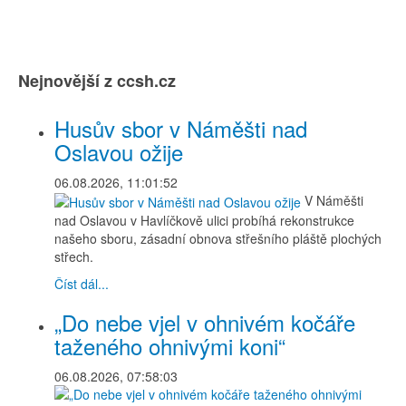
Nejnovější z ccsh.cz
Husův sbor v Náměšti nad
Oslavou ožije
06.08.2026, 11:01:52
V Náměšti
nad Oslavou v Havlíčkově ulici probíhá rekonstrukce
našeho sboru, zásadní obnova střešního pláště plochých
střech.
Číst dál...
„Do nebe vjel v ohnivém kočáře
taženého ohnivými koni“
06.08.2026, 07:58:03