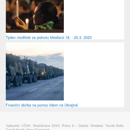
Týden modliteb za jednotu křesťanů 18. - 25.3. 2023
Finanční sbírka na pomoc lidem na Ukrajině
Vydavatel: CČSH, Wuchterlova 523/5, Praha 6 – Dejvice. Redakce: Tomáš Butta,
Tomáš Novák, Hana Tonzarová.