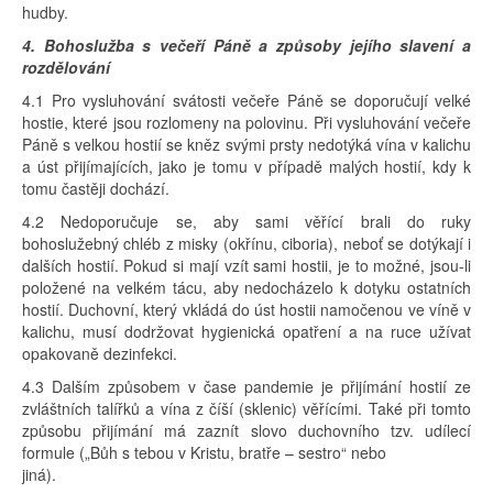
hudby.
4. Bohoslužba s večeří Páně a způsoby jejího slavení a
rozdělování
4.1 Pro vysluhování svátosti večeře Páně se doporučují velké
hostie, které jsou rozlomeny na polovinu. Při vysluhování večeře
Páně s velkou hostií se kněz svými prsty nedotýká vína v kalichu
a úst přijímajících, jako je tomu v případě malých hostií, kdy k
tomu častěji dochází.
4.2 Nedoporučuje se, aby sami věřící brali do ruky
bohoslužebný chléb z misky (okřínu, ciboria), neboť se dotýkají i
dalších hostií. Pokud si mají vzít sami hostii, je to možné, jsou-li
položené na velkém tácu, aby nedocházelo k dotyku ostatních
hostií. Duchovní, který vkládá do úst hostii namočenou ve víně v
kalichu, musí dodržovat hygienická opatření a na ruce užívat
opakovaně dezinfekci.
4.3 Dalším způsobem v čase pandemie je přijímání hostií ze
zvláštních talířků a vína z číší (sklenic) věřícími. Také při tomto
způsobu přijímání má zaznít slovo duchovního tzv. udílecí
formule („Bůh s tebou v Kristu, bratře – sestro“ nebo
jiná).