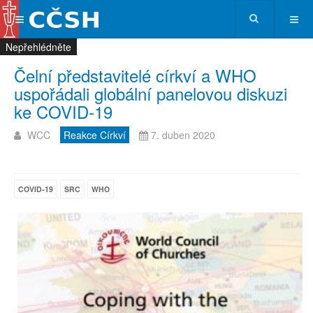
Nepřehlédněte
Nepřehlédněte
Nepřehlédněte
Nepřehlédněte
Čelní představitelé církví a WHO
uspořádali globální panelovou diskuzi
ke COVID-19
WCC
Reakce Církví
7. duben 2020
COVID-19
SRC
WHO