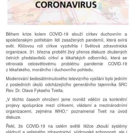
Během krize kolem COVID-19 slouží církev duchovním a
společenským potřebám lidí zasažených pandemií, která svírá
svět. Klíčovou roli církve vyzdvihla i Světová zdravotnická
organizace. 31. března proběhl živý přenos diskuze zkušených
čelních představitelů církví a lékařských odborníků, která se
věnovala celosvětovému problému pandemie COVID-19
z lékařského, morálního i duchovního pohledu.
Moderování šedesátiminutového televizního vysílání bylo jedním
z posledních úkolů odcházejícího generálního tajemníka SRC
Rev. Dr. Olava Fykseho Tveita.
„V těchto časech ohrožení jsme rovněž vděčni za konkrétní
projevy spolupráce mezi církvemi, vládami a mezinárodními
organizacemi, zejména WHO,“ poznamenal Tveit na úvod
diskuze.
Řekl, že COVID-19 na celém světě těžce zkouší systémy
vládnutí a veřejného zdravotnictví, vůdcovské schopnosti, ale i