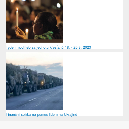
Týden modliteb za jednotu křesťanů 18. - 25.3. 2023
Finanční sbírka na pomoc lidem na Ukrajině