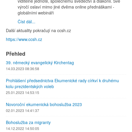
viditelné jednotě, společnému svědectví a diakonii. Své
výročí oslaví mimo jiné dvěma online přednáškami -
globálními webináři
Číst dál...
Další aktuality pokračují na ccsh.cz
https://www.ccsh.cz
Přehled
39. německý evangelický Kirchentag
14.03.2023 08:36:58
Prohlášení předsednictva Ekumenické rady církví k druhému
kolu prezidentských voleb
25.01.2023 14:53:15
Novoroční ekumenická bohoslužba 2023
02.01.2023 14:41:37
Bohoslužba za migranty
14.12.2022 14:50:05