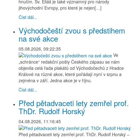
hnutím. Sv. Eliáš je také významný pro národy
jihovýchodní Evropy, pro které je nejen[…]
Číst dál...
Východočeští zvou s předstihem
na své akce
05.08.2026, 09:22:35
Ve
„schránce“ redakční pošty Českého zápasu se nám
objevila celá řada plakátů od Východočechů z Hradce
Králové na různé akce, které pořádají nyní v srpnu a
zejména v září. Jedna akce je v říjnu.
Číst dál...
Před pětadvaceti lety zemřel prof.
ThDr. Rudolf Horský
04.08.2026, 11:16:45
Před pětadvaceti lety zemřel prof. ThDr. Rudolf Horský –