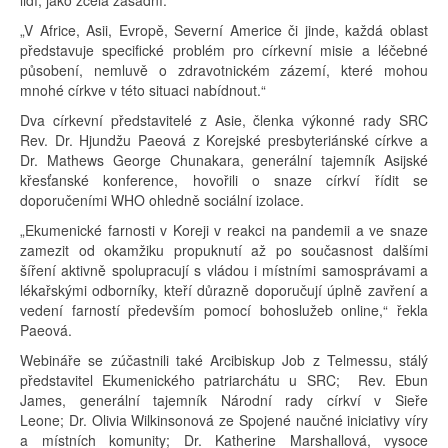
lidí, jako zcela zásadní.“
„V Africe, Asii, Evropě, Severní Americe či jinde, každá oblast
představuje specifické problém pro církevní misie a léčebné
působení, nemluvě o zdravotnickém zázemí, které mohou
mnohé církve v této situaci nabídnout.“
Dva církevní představitelé z Asie, členka výkonné rady SRC
Rev. Dr. Hjundžu Paeová z Korejské presbyteriánské církve a
Dr. Mathews George Chunakara, generální tajemník Asijské
křesťanské konference, hovořili o snaze církví řídit se
doporučeními WHO ohledně sociální izolace.
„Ekumenické farnosti v Koreji v reakci na pandemii a ve snaze
zamezit od okamžiku propuknutí až po současnost dalšími
šíření aktivně spolupracují s vládou i místními samosprávami a
lékařskými odborníky, kteří důrazně doporučují úplně zavření a
vedení farností především pomocí bohoslužeb online,“ řekla
Paeová.
Webináře se zúčastnili také Arcibiskup Job z Telmessu, stálý
představitel Ekumenického patriarchátu u SRC; Rev. Ebun
James, generální tajemník Národní rady církví v Sieře
Leone; Dr. Olivia Wilkinsonová ze Spojené naučné iniciativy víry
a místních komunity; Dr. Katherine Marshallová, vysoce