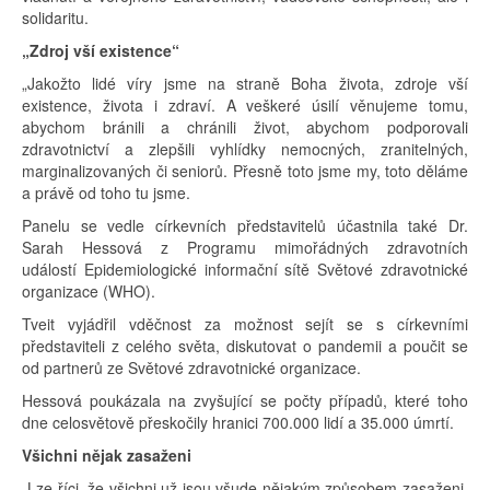
solidaritu.
„Zdroj vší existence“
„Jakožto lidé víry jsme na straně Boha života, zdroje vší
existence, života i zdraví. A veškeré úsilí věnujeme tomu,
abychom bránili a chránili život, abychom podporovali
zdravotnictví a zlepšili vyhlídky nemocných, zranitelných,
marginalizovaných či seniorů. Přesně toto jsme my, toto děláme
a právě od toho tu jsme.
Panelu se vedle církevních představitelů účastnila také Dr.
Sarah Hessová z Programu mimořádných zdravotních
událostí Epidemiologické informační sítě Světové zdravotnické
organizace (WHO).
Tveit vyjádřil vděčnost za možnost sejít se s církevními
představiteli z celého světa, diskutovat o pandemii a poučit se
od partnerů ze Světové zdravotnické organizace.
Hessová poukázala na zvyšující se počty případů, které toho
dne celosvětově přeskočily hranici 700.000 lidí a 35.000 úmrtí.
Všichni nějak zasaženi
„Lze říci, že všichni už jsou všude nějakým způsobem zasaženi,