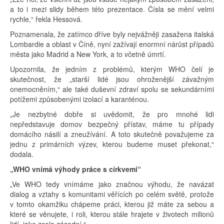
a to i mezi slidy během této prezentace. Čísla se mění velmi
rychle,“ řekla Hessová.
Poznamenala, že zatímco dříve byly nejvážněji zasažena italská
Lombardie a oblast v Číně, nyní zažívají enormní nárůst případů
města jako Madrid a New York, a to včetně úmrtí.
Upozornila, že jedním z problémů, kterým WHO čelí je
skutečnost, že „starší lidé jsou ohroženější závažným
onemocněním,“ ale také duševní zdraví spolu se sekundárními
potížemi způsobenými izolací a karanténou.
„Je nezbytné dobře si uvědomit, že pro mnohé lidi
nepředstavuje domov bezpečný přístav, máme tu případy
domácího násilí a zneužívání. A toto skutečně považujeme za
jednu z primárních výzev, kterou budeme muset překonat,“
dodala.
„WHO vnímá výhody práce s církvemi“
„Ve WHO tedy vnímáme jako značnou výhodu, že navázat
dialog a vztahy s komunitami věřících po celém světě, protože
v tomto okamžiku chápeme práci, kterou již máte za sebou a
které se věnujete, i roli, kterou stále hrajete v životech milionů