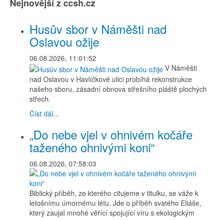
Nejnovější z ccsh.cz
Husův sbor v Náměšti nad
Oslavou ožije
06.08.2026, 11:01:52
V Náměšti
nad Oslavou v Havlíčkově ulici probíhá rekonstrukce
našeho sboru, zásadní obnova střešního pláště plochých
střech.
Číst dál...
„Do nebe vjel v ohnivém kočáře
taženého ohnivými koni“
06.08.2026, 07:58:03
Biblický příběh, ze kterého citujeme v titulku, se váže k
letošnímu úmornému létu. Jde o příběh svatého Eliáše,
který zaujal mnohé věřící spojující víru s ekologickým