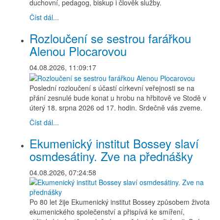
duchovní, pedagog, biskup i člověk služby.
Číst dál...
Rozloučení se sestrou farářkou
Alenou Plocarovou
04.08.2026, 11:09:17
Poslední rozloučení s účastí církevní veřejnosti se na
přání zesnulé bude konat u hrobu na hřbitově ve Stodě v
úterý 18. srpna 2026 od 17. hodin. Srdečně vás zveme.
Číst dál...
Ekumenický institut Bossey slaví
osmdesátiny. Zve na přednášky
04.08.2026, 07:24:58
Po 80 let žije Ekumenický institut Bossey způsobem života
ekumenického společenství a přispívá ke smíření,