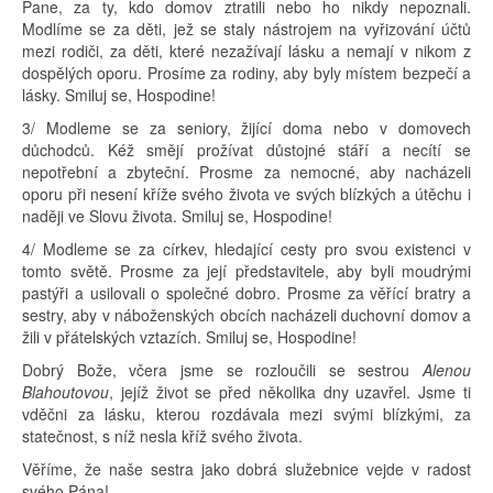
Pane, za ty, kdo domov ztratili nebo ho nikdy nepoznali.
Modlíme se za děti, jež se staly nástrojem na vyřizování účtů
mezi rodiči, za děti, které nezažívají lásku a nemají v nikom z
dospělých oporu. Prosíme za rodiny, aby byly místem bezpečí a
lásky. Smiluj se, Hospodine!
3/ Modleme se za seniory, žijící doma nebo v domovech
důchodců. Kéž smějí prožívat důstojné stáří a necítí se
nepotřební a zbyteční. Prosme za nemocné, aby nacházeli
oporu při nesení kříže svého života ve svých blízkých a útěchu i
naději ve Slovu života. Smiluj se, Hospodine!
4/ Modleme se za církev, hledající cesty pro svou existenci v
tomto světě. Prosme za její představitele, aby byli moudrými
pastýři a usilovali o společné dobro. Prosme za věřící bratry a
sestry, aby v náboženských obcích nacházeli duchovní domov a
žili v přátelských vztazích. Smiluj se, Hospodine!
Dobrý Bože, včera jsme se rozloučili se sestrou
Alenou
Blahoutovou
, jejíž život se před několika dny uzavřel. Jsme ti
vděčni za lásku, kterou rozdávala mezi svými blízkými, za
statečnost, s níž nesla kříž svého života.
Věříme, že naše sestra jako dobrá služebnice vejde v radost
svého Pána!