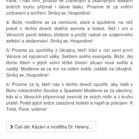
Pane, i nad nimi, probuď ve zraněných a zklamaných lidských
srdcích touhu přijímat i dávat lásku. Prosíme tě za vnitřní
uzdravení a smíření. Smiluj se, Hospodine!
4/ Bože, modlíme se za nemocné, staré a opuštěné, na něž
právě v těchto dnech doléhá samota a bolest. Kéž i oni o
Vánocích pocítí lidskou blízkost a prožijí radost ze vzájemného
setkání a obdarování. Smiluj se, Hospodine!
5/ Prosme za uprchlíky z Ukrajiny, kteří tráví v cizí zemi první
Vánoce od vypuknutí války. Světlem svého evangelia, Bože, dej
těmto lidem v jejich velmi těžké životní situaci nové světlo a
naději. Modleme se za mír na celém světě, zvláště na Ukrajině.
Smiluj se, Hospodine!
6/ Prosme za ty, kteří nás v těchto dnech opustili, aby našli v
Bohu milosrdného Soudce a Spasitele! Modleme se za všechny,
kdo si o Vánocích připomínají zesnulé ze svých rodin a z kruhu
přátel. Potěš jejich srdce zasažená bolestí a naplň je pokojem. K
Tobě, Pane, voláme!
Číst dál: Kázání a modlitby Dr. Heleny...