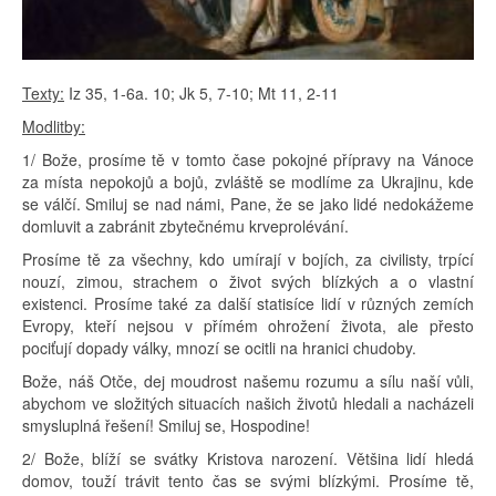
Texty:
Iz 35, 1-6a. 10; Jk 5, 7-10; Mt 11, 2-11
Modlitby:
1/ Bože, prosíme tě v tomto čase pokojné přípravy na Vánoce
za místa nepokojů a bojů, zvláště se modlíme za Ukrajinu, kde
se válčí. Smiluj se nad námi, Pane, že se jako lidé nedokážeme
domluvit a zabránit zbytečnému krveprolévání.
Prosíme tě za všechny, kdo umírají v bojích, za civilisty, trpící
nouzí, zimou, strachem o život svých blízkých a o vlastní
existenci. Prosíme také za další statisíce lidí v různých zemích
Evropy, kteří nejsou v přímém ohrožení života, ale přesto
pociťují dopady války, mnozí se ocitli na hranici chudoby.
Bože, náš Otče, dej moudrost našemu rozumu a sílu naší vůli,
abychom ve složitých situacích našich životů hledali a nacházeli
smysluplná řešení! Smiluj se, Hospodine!
2/ Bože, blíží se svátky Kristova narození. Většina lidí hledá
domov, touží trávit tento čas se svými blízkými. Prosíme tě,