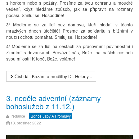
s horkem nebo s požáry. Prosíme za tvou ochranu a moudré
vedení, když hledáme způsob, jak se připravit na rozmary
počasí. Smiluj se, Hospodine!
3/ Modleme se za lidi bez domova, kteří hledají v těchto
mrazivých dnech útočiště! Prosme za solidaritu s bližními v
nouzi i ochotu pomáhat. Smiluj se, Hospodine!
4/ Modleme se za lidi na cestách za pracovními povinnostmi i
zimními radovánkami. Provázej nás, Bože, na našich cestách
svou milostí! K tobě, Bože, voláme!
Číst dál: Kázání a modlitby Dr. Heleny...
3. neděle adventní (záznamy
bohoslužeb z 11.12.)
redakce
Bohoslužby A Promluvy
13. prosinec 2022