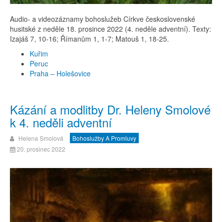
Audio- a videozáznamy bohoslužeb Církve československé
husitské z neděle 18. prosince 2022 (4. neděle adventní). Texty:
Izajáš 7, 10-16; Římanům 1, 1-7; Matouš 1, 18-25.
Kuřim
Peruc
Praha – Holešovice
Kázání a modlitby Dr. Heleny Smolové
k 4. neděli adventní
Helena Smolová
Bohoslužby A Promluvy
20. prosinec 2022