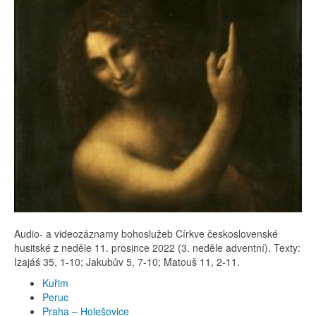
Audio- a videozáznamy bohoslužeb Církve československé
husitské z neděle 11. prosince 2022 (3. neděle adventní). Texty:
Izajáš 35, 1-10; Jakubův 5, 7-10; Matouš 11, 2-11.
Kuřim
Peruc
Praha – Holešovice