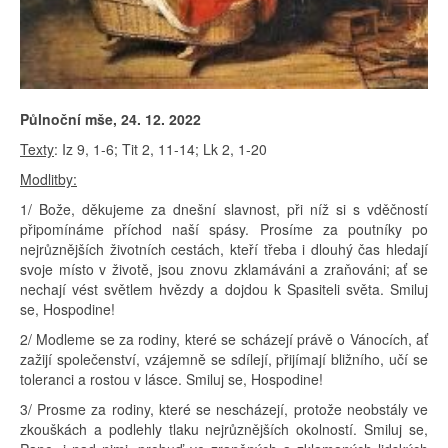
Půlnoční mše, 24. 12. 2022
Texty
: Iz 9, 1-6; Tit 2, 11-14; Lk 2, 1-20
Modlitby:
1/ Bože, děkujeme za dnešní slavnost, při níž si s vděčností
připomínáme příchod naší spásy. Prosíme za poutníky po
nejrůznějších životních cestách, kteří třeba i dlouhý čas hledají
svoje místo v životě, jsou znovu zklamáváni a zraňováni; ať se
nechají vést světlem hvězdy a dojdou k Spasiteli světa. Smiluj
se, Hospodine!
2/ Modleme se za rodiny, které se scházejí právě o Vánocích, ať
zažijí společenství, vzájemně se sdílejí, přijímají bližního, učí se
toleranci a rostou v lásce. Smiluj se, Hospodine!
3/ Prosme za rodiny, které se nescházejí, protože neobstály ve
zkouškách a podlehly tlaku nejrůznějších okolností. Smiluj se,