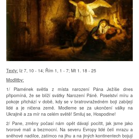
Texty:
Iz 7, 10 - 14; Řím 1, 1 - 7; Mt 1. 18 - 25
Modlitby:
1/ Plamének světla z místa narození Pána Ježíše dnes
připomíná, že se blíží svátky Narození Páně. Poselství míru a
pokoje přichází v době, kdy se v bratrovražedném boji zabíjejí
lidé a je ničena země. Modleme se za ukončení války na
Ukrajině a za mír na celém světě! Smiluj se, Hospodine!
2/ Pane, změny počasí nám opět dávají pocítit, jak jsme jako
tvorové malí a bezmocní. Na severu Evropy lidé čelí mrazu a
sněhové nadílce, zatímco na jihu a na jiných kontinentech bojují