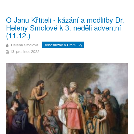
O Janu Křtiteli - kázání a modlitby Dr.
Heleny Smolové k 3. neděli adventní
(11.12.)
Helena Smolová
Bohoslužby A Promluvy
13. prosinec 2022