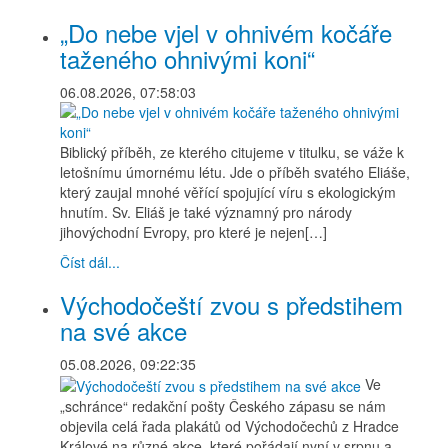
„Do nebe vjel v ohnivém kočáře
taženého ohnivými koni“
06.08.2026, 07:58:03
Biblický příběh, ze kterého citujeme v titulku, se váže k
letošnímu úmornému létu. Jde o příběh svatého Eliáše,
který zaujal mnohé věřící spojující víru s ekologickým
hnutím. Sv. Eliáš je také významný pro národy
jihovýchodní Evropy, pro které je nejen[…]
Číst dál...
Východočeští zvou s předstihem
na své akce
05.08.2026, 09:22:35
Ve
„schránce“ redakční pošty Českého zápasu se nám
objevila celá řada plakátů od Východočechů z Hradce
Králové na různé akce, které pořádají nyní v srpnu a