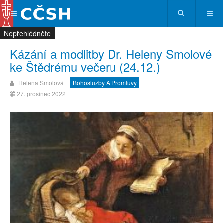
Nepřehlédněte
Nepřehlédněte
Nepřehlédněte
Nepřehlédněte
Kázání a modlitby Dr. Heleny Smolové
ke Štědrému večeru (24.12.)
Helena Smolová
Bohoslužby A Promluvy
27. prosinec 2022