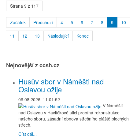
Strana 9 z 117
Začátek
Předchozí
4
5
6
7
8
9
10
11
12
13
Následující
Konec
Nejnovější z ccsh.cz
Husův sbor v Náměšti nad
Oslavou ožije
06.08.2026, 11:01:52
V Náměšti
nad Oslavou v Havlíčkově ulici probíhá rekonstrukce
našeho sboru, zásadní obnova střešního pláště plochých
střech.
Číst dál...