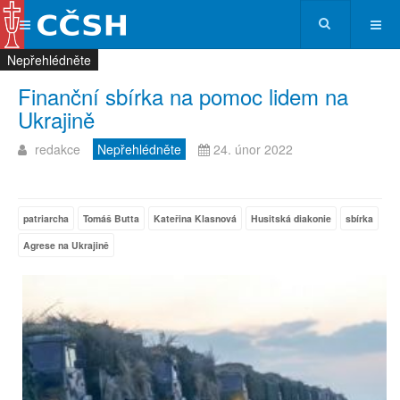
Nepřehlédněte
Nepřehlédněte
Nepřehlédněte
Nepřehlédněte
Finanční sbírka na pomoc lidem na
Ukrajině
redakce
Nepřehlédněte
24. únor 2022
patriarcha
Tomáš Butta
Kateřina Klasnová
Husitská diakonie
sbírka
Agrese na Ukrajině