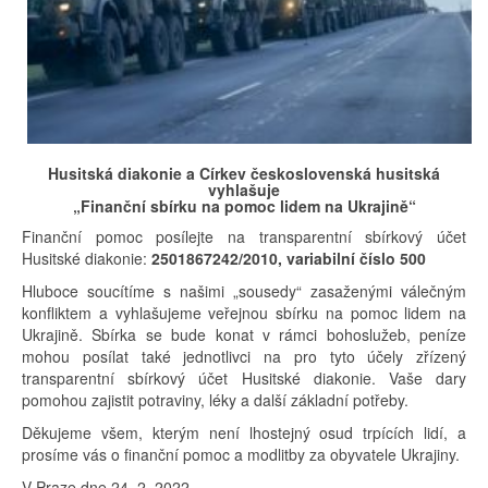
Husitská diakonie a Církev československá husitská
vyhlašuje
„Finanční sbírku na pomoc lidem na Ukrajině“
Finanční pomoc posílejte na transparentní sbírkový účet
Husitské diakonie:
2501867242/2010, variabilní číslo 500
Hluboce soucítíme s našimi „sousedy“ zasaženými válečným
konfliktem a vyhlašujeme veřejnou sbírku na pomoc lidem na
Ukrajině. Sbírka se bude konat v rámci bohoslužeb, peníze
mohou posílat také jednotlivci na pro tyto účely zřízený
transparentní sbírkový účet Husitské diakonie. Vaše dary
pomohou zajistit potraviny, léky a další základní potřeby.
Děkujeme všem, kterým není lhostejný osud trpících lidí, a
prosíme vás o finanční pomoc a modlitby za obyvatele Ukrajiny.
V Praze dne 24. 2. 2022