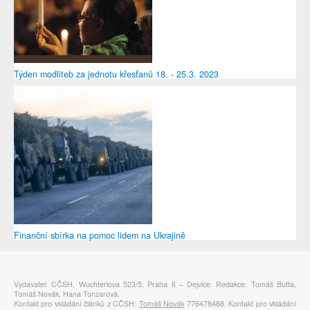
Týden modliteb za jednotu křesťanů 18. - 25.3. 2023
Finanční sbírka na pomoc lidem na Ukrajině
Vydavatel: CČSH, Wuchterlova 523/5, Praha 6 – Dejvice. Redakce: Tomáš Butta,
Tomáš Novák, Hana Tonzarová.
Kontakt pro vkládání článků z CČSH:
Tomáš Novák
776478488. Kontakt pro vkládání