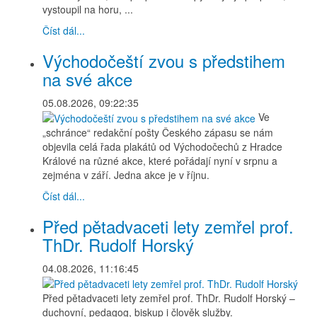
vystoupil na horu, ...
Číst dál...
Východočeští zvou s předstihem
na své akce
05.08.2026, 09:22:35
Ve
„schránce“ redakční pošty Českého zápasu se nám
objevila celá řada plakátů od Východočechů z Hradce
Králové na různé akce, které pořádají nyní v srpnu a
zejména v září. Jedna akce je v říjnu.
Číst dál...
Před pětadvaceti lety zemřel prof.
ThDr. Rudolf Horský
04.08.2026, 11:16:45
Před pětadvaceti lety zemřel prof. ThDr. Rudolf Horský –
duchovní, pedagog, biskup i člověk služby.