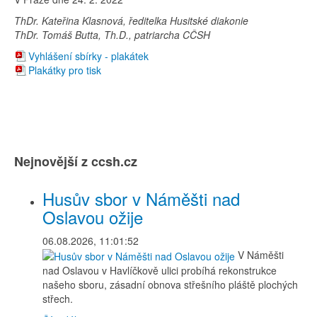
ThDr. Kateřina Klasnová, ředitelka Husitské diakonie
ThDr. Tomáš Butta, Th.D., patriarcha CČSH
Vyhlášení sbírky - plakátek
Plakátky pro tisk
Nejnovější z ccsh.cz
Husův sbor v Náměšti nad
Oslavou ožije
06.08.2026, 11:01:52
V Náměšti
nad Oslavou v Havlíčkově ulici probíhá rekonstrukce
našeho sboru, zásadní obnova střešního pláště plochých
střech.