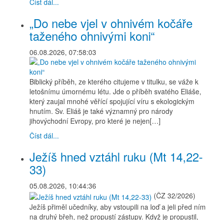
Číst dál...
„Do nebe vjel v ohnivém kočáře
taženého ohnivými koni“
06.08.2026, 07:58:03
Biblický příběh, ze kterého citujeme v titulku, se váže k
letošnímu úmornému létu. Jde o příběh svatého Eliáše,
který zaujal mnohé věřící spojující víru s ekologickým
hnutím. Sv. Eliáš je také významný pro národy
jihovýchodní Evropy, pro které je nejen[…]
Číst dál...
Ježíš hned vztáhl ruku (Mt 14,22-
33)
05.08.2026, 10:44:36
(ČZ 32/2026)
Ježíš přiměl učedníky, aby vstoupili na loď a jeli před ním
na druhý břeh, než propustí zástupy. Když je propustil,