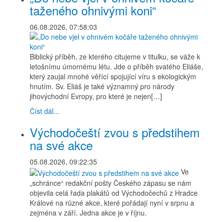
taženého ohnivými koni“
06.08.2026, 07:58:03
Biblický příběh, ze kterého citujeme v titulku, se váže k
letošnímu úmornému létu. Jde o příběh svatého Eliáše,
který zaujal mnohé věřící spojující víru s ekologickým
hnutím. Sv. Eliáš je také významný pro národy
jihovýchodní Evropy, pro které je nejen[…]
Číst dál...
Východočeští zvou s předstihem
na své akce
05.08.2026, 09:22:35
Ve
„schránce“ redakční pošty Českého zápasu se nám
objevila celá řada plakátů od Východočechů z Hradce
Králové na různé akce, které pořádají nyní v srpnu a
zejména v září. Jedna akce je v říjnu.