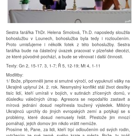
Sestra farářka ThDr. Helena Smolová, Th.D. naposledy sloužila
bohoslužbu v Lounech, bohoslužba byla tedy i rozloučením.
Proto umisťujeme i několik fotek z této bohoslužby. Sestra
farářka bude na částečný úvazek pracovat v plzeňské diecézi,
ze které původně pochází, a bude se věnovat i další činnosti.
Texty: Gn 2, 15-17. 3, 1-7; Ř 5, 12-19; Mt 4, 1-11
Modlitby:
1/ Bože, připomněli jsme si smutné výročí, od vypuknutí války na
Ukrajině uplynul 24. 2. rok. Nesmyslný konflikt stál život desítky
tisíc lidí, kteří umírali v bojích, v sutinách zřícených domů, v
důsledku válečných útrap. Agresora se nepodařilo zastavit a
mírová jednání dosud nepřinesla toužený výsledek. Milióny
Ukrajinců uprchly do jiných evropských zemí a potýkají se s
problémy, které dosud nemusely řešit. Přestože jim mnozí
pomáhají, jejich domov jim nikdo vrátit nemůže.
Prosíme tě, Pane, za lidi, kteří trpí odloučením od svých rodin,
vytržením ze své země, svého kraje a města. Bože, ty znáš