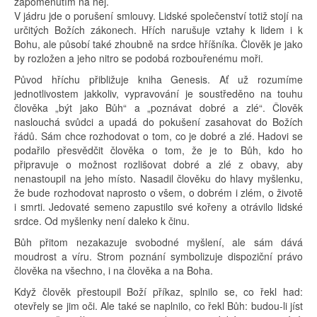
zapomenutím na něj.
V jádru jde o porušení smlouvy. Lidské společenství totiž stojí na
určitých Božích zákonech. Hřích narušuje vztahy k lidem i k
Bohu, ale působí také zhoubně na srdce hříšníka. Člověk je jako
by rozložen a jeho nitro se podobá rozbouřenému moři.
Původ hříchu přibližuje kniha Genesis. Ať už rozumíme
jednotlivostem jakkoliv, vypravování je soustředěno na touhu
člověka „být jako Bůh“ a „poznávat dobré a zlé“. Člověk
naslouchá svůdci a upadá do pokušení zasahovat do Božích
řádů. Sám chce rozhodovat o tom, co je dobré a zlé. Hadovi se
podařilo přesvědčit člověka o tom, že je to Bůh, kdo ho
připravuje o možnost rozlišovat dobré a zlé z obavy, aby
nenastoupil na jeho místo. Nasadil člověku do hlavy myšlenku,
že bude rozhodovat naprosto o všem, o dobrém i zlém, o životě
i smrti. Jedovaté semeno zapustilo své kořeny a otrávilo lidské
srdce. Od myšlenky není daleko k činu.
Bůh přitom nezakazuje svobodné myšlení, ale sám dává
moudrost a víru. Strom poznání symbolizuje dispoziční právo
člověka na všechno, i na člověka a na Boha.
Když člověk přestoupil Boží příkaz, splnilo se, co řekl had:
otevřely se jim oči. Ale také se naplnilo, co řekl Bůh: budou-li jíst