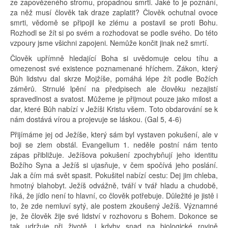
ze zapovězeného stromu, propadnou smrti. Jaké to je poznání,
za něž musí člověk tak draze zaplatit? Člověk ochutnal ovoce
smrti, vědomě se připojil ke zlému a postavil se proti Bohu.
Rozhodl se žít si po svém a rozhodovat se podle svého. Do této
vzpoury jsme všichni zapojeni. Nemůže končit jinak než smrtí.
Člověk upřímně hledající Boha si uvědomuje celou tíhu a
omezenost své existence poznamenané hříchem. Zákon, který
Bůh lidstvu dal skrze Mojžíše, pomáhá lépe žít podle Božích
záměrů. Strnulé lpění na předpisech ale člověku nezajistí
spravedlnost a svatost. Můžeme je přijmout pouze jako milost a
dar, které Bůh nabízí v Ježíši Kristu všem. Toto obdarování se k
nám dostává vírou a projevuje se láskou. (Gal 5, 4-6)
Přijímáme jej od Ježíše, který sám byl vystaven pokušení, ale v
boji se zlem obstál. Evangelium 1. neděle postní nám tento
zápas přibližuje. Ježíšova pokušení zpochybňují jeho identitu
Božího Syna a Ježíš si ujasňuje, v čem spočívá jeho poslání.
Jak a čím má svět spasit. Pokušitel nabízí cestu: Dej jim chleba,
hmotný blahobyt. Ježíš odvážně, tváří v tvář hladu a chudobě,
říká, že jídlo není to hlavní, co člověk potřebuje. Důležité je jistě i
to, že zde nemluví sytý, ale postem zkoušený Ježíš. Významné
je, že člověk žije své lidství v rozhovoru s Bohem. Dokonce se
tak udržuje při životě, i kdyby snad na biologické rovině