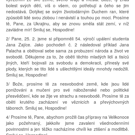
bolest svých dětí, víš o všem, co potřebují a čeho se jim
nedostává. Dotýkej se svým životodárným Duchem ran, které
způsobili lidé svou zlobou i nenávistí a touhou po moci. Prosíme
tě, Pane, za Ukrajinu, aby se znovu směla stát zemí, v níž
zavládne mír! Smiluj se, Hospodine!
2/ Pane, 25. 2. jsme si připomněli 54. výročí upálení studenta
Jana Zajíce. Jako pochodeň č. 2 následoval příklad Jana
Palacha a obětoval sebe sama za probuzení národa a život ve
svobodě. Děkujeme za to, že oběti těchto mladých lidí a tisíců
jiných, kteří bojovali za svobodu a demokracii, přinesly své
plody, kterých se tito lidé s ušlechtilými ideály mnohdy nedožili.
Smiluj se, Hospodine!
3/ Bože, prosíme tě za nesvobodné země, kde jsou lidé
ponižováni a mučeni pro své náboženské nebo politické
přesvědčení, kde se žije ve strachu a nesvobodě. Prosíme tě za
oběti krutého zacházení ve věznicích a převýchovných
táborech. Smiluj se, Hospodine!
4/ Prosíme tě, Pane, abychom prožili čas přípravy na Velikonoce
jako požehnaný, jakkoliv jsme zavaleni všednodenními
povinnostmi a jen těžko nacházíme chvíli ke ztišení a modlitbě.