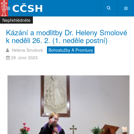
Nepřehlédněte
Nepřehlédněte
Nepřehlédněte
Nepřehlédněte
Kázání a modlitby Dr. Heleny Smolové
k neděli 26. 2. (1. neděle postní)
Helena Smolová
Bohoslužby A Promluvy
28. únor 2023