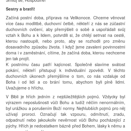
Smiluj se, Hospodine!
Sestry a bratři!
Začíná postní doba, příprava na Velikonoce. Chceme věnovat
více času modlitbě, duchovní četbě, někteří z nás se zúčastní
duchovních cvičení, aby přemýšleli o sobě a uspořádali svůj
vztah k Bohu a k lidem, potvrdili si, že chtějí setrvat na cestě,
kterou nastoupili, nebo proto, aby se rozhodli pro změnu
dosavadního způsobu života. I když jsme zavaleni povinnostmi
doma i v zaměstnání, cítíme, že začíná doba, kterou nechceme
jen tak projít.
K postnímu času patří kajícnost. Společně slavíme svátost
pokání, někteří přistupují k individuální zpovědi. V těchto
duchovních úkonech přemýšlíme o tom, co nás vzdaluje od
Boha i od lidí a co brání tomu, abychom byli plně lidmi.
Uvažujeme o hříchu.
V Bibli je hřích jedním z nejdůležitějších pojmů. Vždycky byl
výrazem neposlušnosti vůči Bohu a tudíž něčím nenormálním,
byl urážkou a porušením Boží normy. Nejhlubších pojmů pro něj
užívají proroci. Označují tak vzpouru, odmítnutí, zradu,
odpadnutí nebo jakoukoliv nevěrnost vůči Bohu pocházející z
pýchy. Hřích je nedostatkem bázně před Bohem, lásky k němu a