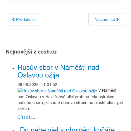
Předchozí
Následující
Nejnovější z ccsh.cz
Husův sbor v Náměšti nad
Oslavou ožije
06.08.2026, 11:01:52
V Náměšti
nad Oslavou v Havlíčkově ulici probíhá rekonstrukce
našeho sboru, zásadní obnova střešního pláště plochých
střech.
Číst dál...
„Do nebe vjel v ohnivém kočáře