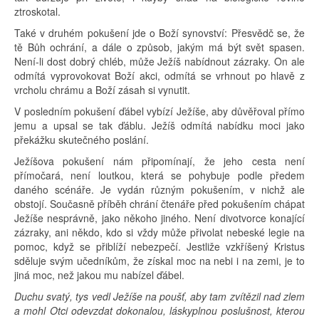
ztroskotal.
Také v druhém pokušení jde o Boží synovství: Přesvědč se, že
tě Bůh ochrání, a dále o způsob, jakým má být svět spasen.
Není-li dost dobrý chléb, může Ježíš nabídnout zázraky. On ale
odmítá vyprovokovat Boží akci, odmítá se vrhnout po hlavě z
vrcholu chrámu a Boží zásah si vynutit.
V posledním pokušení ďábel vybízí Ježíše, aby důvěřoval přímo
jemu a upsal se tak ďáblu. Ježíš odmítá nabídku moci jako
překážku skutečného poslání.
Ježíšova pokušení nám připomínají, že jeho cesta není
přímočará, není loutkou, která se pohybuje podle předem
daného scénáře. Je vydán různým pokušením, v nichž ale
obstojí. Současně příběh chrání čtenáře před pokušením chápat
Ježíše nesprávně, jako někoho jiného. Není divotvorce konající
zázraky, ani někdo, kdo si vždy může přivolat nebeské legie na
pomoc, když se přiblíží nebezpečí. Jestliže vzkříšený Kristus
sděluje svým učedníkům, že získal moc na nebi i na zemi, je to
jiná moc, než jakou mu nabízel ďábel.
Duchu svatý, tys vedl Ježíše na poušť, aby tam zvítězil nad zlem
a mohl Otci odevzdat dokonalou, láskyplnou poslušnost, kterou