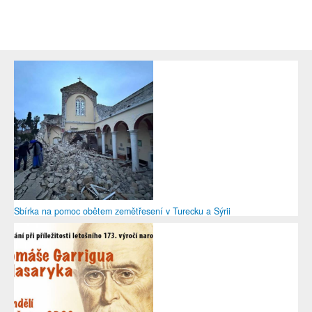
Sbírka na pomoc obětem zemětřesení v Turecku a Sýrii