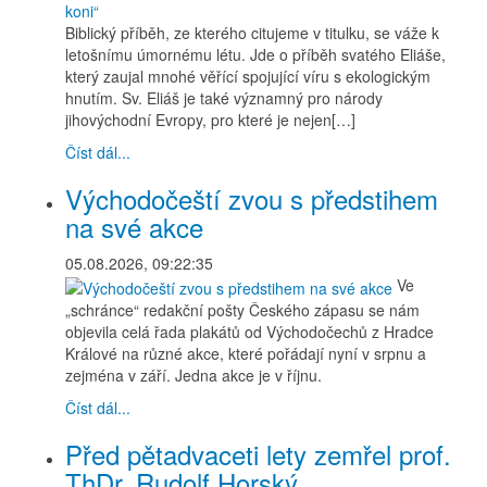
Biblický příběh, ze kterého citujeme v titulku, se váže k
letošnímu úmornému létu. Jde o příběh svatého Eliáše,
který zaujal mnohé věřící spojující víru s ekologickým
hnutím. Sv. Eliáš je také významný pro národy
jihovýchodní Evropy, pro které je nejen[…]
Číst dál...
Východočeští zvou s předstihem
na své akce
05.08.2026, 09:22:35
Ve
„schránce“ redakční pošty Českého zápasu se nám
objevila celá řada plakátů od Východočechů z Hradce
Králové na různé akce, které pořádají nyní v srpnu a
zejména v září. Jedna akce je v říjnu.
Číst dál...
Před pětadvaceti lety zemřel prof.
ThDr. Rudolf Horský