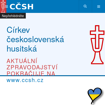
Nepřehlédněte
Nepřehlédněte
Nepřehlédněte
Nepřehlédněte
Církev
československá
husitská
AKTUÁLNÍ
ZPRAVODAJSTVÍ
POKRAČUJE NA
www.ccsh.cz