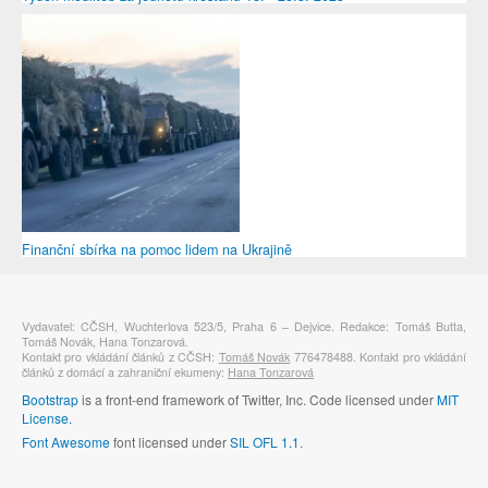
Finanční sbírka na pomoc lidem na Ukrajině
Vydavatel: CČSH, Wuchterlova 523/5, Praha 6 – Dejvice. Redakce: Tomáš Butta,
Tomáš Novák, Hana Tonzarová.
Kontakt pro vkládání článků z CČSH:
Tomáš Novák
776478488. Kontakt pro vkládání
článků z domácí a zahraniční ekumeny:
Hana Tonzarová
Bootstrap
is a front-end framework of Twitter, Inc. Code licensed under
MIT
License.
Font Awesome
font licensed under
SIL OFL 1.1
.