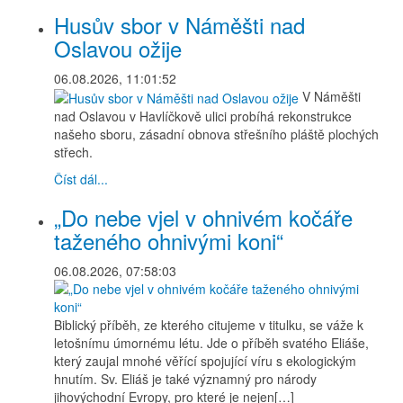
Husův sbor v Náměšti nad
Oslavou ožije
06.08.2026, 11:01:52
V Náměšti
nad Oslavou v Havlíčkově ulici probíhá rekonstrukce
našeho sboru, zásadní obnova střešního pláště plochých
střech.
Číst dál...
„Do nebe vjel v ohnivém kočáře
taženého ohnivými koni“
06.08.2026, 07:58:03
Biblický příběh, ze kterého citujeme v titulku, se váže k
letošnímu úmornému létu. Jde o příběh svatého Eliáše,
který zaujal mnohé věřící spojující víru s ekologickým
hnutím. Sv. Eliáš je také významný pro národy
jihovýchodní Evropy, pro které je nejen[…]