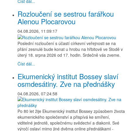
Číst dál...
Rozloučení se sestrou farářkou
Alenou Plocarovou
04.08.2026, 11:09:17
Poslední rozloučení s účastí církevní veřejnosti se na
přání zesnulé bude konat u hrobu na hřbitově ve Stodě v
úterý 18. srpna 2026 od 17. hodin. Srdečně vás zveme.
Číst dál...
Ekumenický institut Bossey slaví
osmdesátiny. Zve na přednášky
04.08.2026, 07:24:58
Po 80 let žije Ekumenický institut Bossey způsobem života
ekumenického společenství a přispívá ke smíření,
viditelné jednotě, společnému svědectví a diakonii. Své
výročí oslaví mimo jiné dvěma online přednáškami -