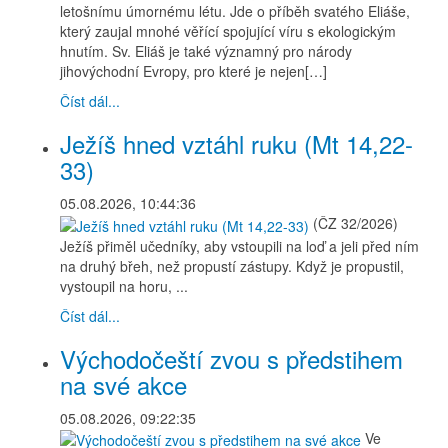
letošnímu úmornému létu. Jde o příběh svatého Eliáše,
který zaujal mnohé věřící spojující víru s ekologickým
hnutím. Sv. Eliáš je také významný pro národy
jihovýchodní Evropy, pro které je nejen[…]
Číst dál...
Ježíš hned vztáhl ruku (Mt 14,22-
33)
05.08.2026, 10:44:36
(ČZ 32/2026)
Ježíš přiměl učedníky, aby vstoupili na loď a jeli před ním
na druhý břeh, než propustí zástupy. Když je propustil,
vystoupil na horu, ...
Číst dál...
Východočeští zvou s předstihem
na své akce
05.08.2026, 09:22:35
Ve