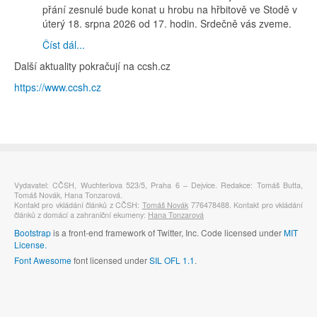
přání zesnulé bude konat u hrobu na hřbitově ve Stodě v
úterý 18. srpna 2026 od 17. hodin. Srdečně vás zveme.
Číst dál...
Další aktuality pokračují na ccsh.cz
https://www.ccsh.cz
Vydavatel: CČSH, Wuchterlova 523/5, Praha 6 – Dejvice. Redakce: Tomáš Butta,
Tomáš Novák, Hana Tonzarová.
Kontakt pro vkládání článků z CČSH:
Tomáš Novák
776478488. Kontakt pro vkládání
článků z domácí a zahraniční ekumeny:
Hana Tonzarová
Bootstrap
is a front-end framework of Twitter, Inc. Code licensed under
MIT
License.
Font Awesome
font licensed under
SIL OFL 1.1
.