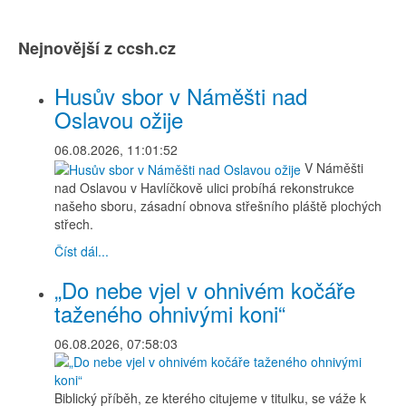
Nejnovější z ccsh.cz
Husův sbor v Náměšti nad
Oslavou ožije
06.08.2026, 11:01:52
V Náměšti
nad Oslavou v Havlíčkově ulici probíhá rekonstrukce
našeho sboru, zásadní obnova střešního pláště plochých
střech.
Číst dál...
„Do nebe vjel v ohnivém kočáře
taženého ohnivými koni“
06.08.2026, 07:58:03
Biblický příběh, ze kterého citujeme v titulku, se váže k