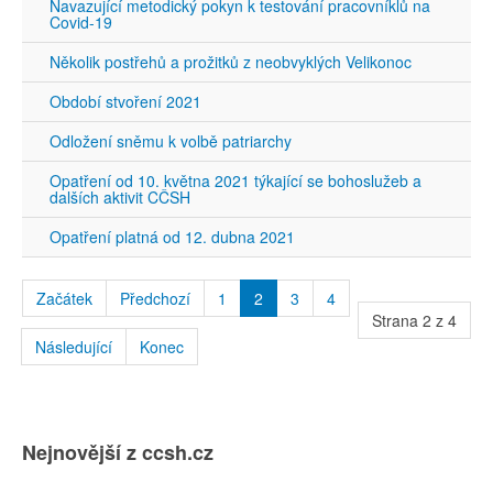
Navazující metodický pokyn k testování pracovníklů na
Covid-19
Několik postřehů a prožitků z neobvyklých Velikonoc
Období stvoření 2021
Odložení sněmu k volbě patriarchy
Opatření od 10. května 2021 týkající se bohoslužeb a
dalších aktivit CČSH
Opatření platná od 12. dubna 2021
Začátek
Předchozí
1
2
3
4
Strana 2 z 4
Následující
Konec
Nejnovější z ccsh.cz