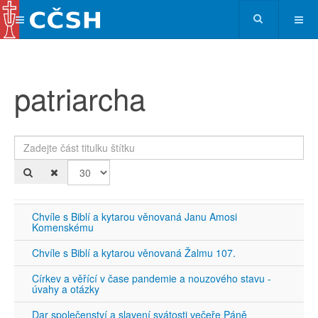
patriarcha
Zadejte část titulku štítku
Po
Chvíle s Biblí a kytarou věnovaná Janu Amosi
Komenskému
Chvíle s Biblí a kytarou věnovaná Žalmu 107.
Církev a věřící v čase pandemie a nouzového stavu -
úvahy a otázky
Dar společenství a slavení svátosti večeře Páně