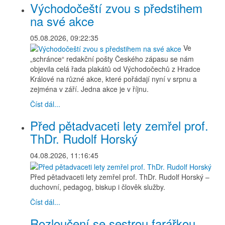
Východočeští zvou s předstihem
na své akce
05.08.2026, 09:22:35
Ve
„schránce“ redakční pošty Českého zápasu se nám
objevila celá řada plakátů od Východočechů z Hradce
Králové na různé akce, které pořádají nyní v srpnu a
zejména v září. Jedna akce je v říjnu.
Číst dál...
Před pětadvaceti lety zemřel prof.
ThDr. Rudolf Horský
04.08.2026, 11:16:45
Před pětadvaceti lety zemřel prof. ThDr. Rudolf Horský –
duchovní, pedagog, biskup i člověk služby.
Číst dál...
Rozloučení se sestrou farářkou