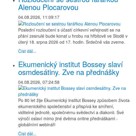
Alenou Plocarovou
04.08.2026, 11:09:17
Poslední rozloučení s účastí církevní veřejnosti se na
přání zesnulé bude konat u hrobu na hřbitově ve Stodě v
úterý 18. srpna 2026 od 17. hodin. Srdečně vás zveme.
Číst dál...
Ekumenický institut Bossey slaví
osmdesátiny. Zve na přednášky
04.08.2026, 07:24:58
Po 80 let žije Ekumenický institut Bossey způsobem života
ekumenického společenství a přispívá ke smíření,
viditelné jednotě, společnému svědectví a diakonii. Své
výročí oslaví mimo jiné dvěma online přednáškami -
globálními webináři
Číst dál...