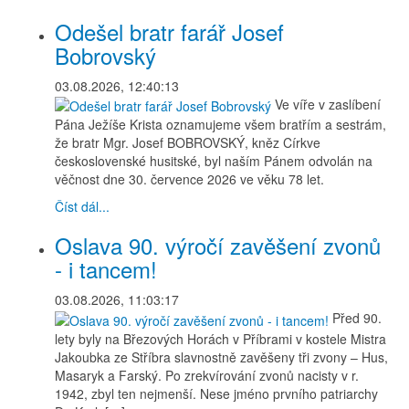
Odešel bratr farář Josef
Bobrovský
03.08.2026, 12:40:13
Ve víře v zaslíbení
Pána Ježíše Krista oznamujeme všem bratřím a sestrám,
že bratr Mgr. Josef BOBROVSKÝ, kněz Církve
československé husitské, byl naším Pánem odvolán na
věčnost dne 30. července 2026 ve věku 78 let.
Číst dál...
Oslava 90. výročí zavěšení zvonů
- i tancem!
03.08.2026, 11:03:17
Před 90.
lety byly na Březových Horách v Příbrami v kostele Mistra
Jakoubka ze Stříbra slavnostně zavěšeny tři zvony – Hus,
Masaryk a Farský. Po zrekvírování zvonů nacisty v r.
1942, zbyl ten nejmenší. Nese jméno prvního patriarchy