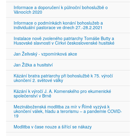
Informace a doporučení k půlnoční bohoslužbě o
Vánocích 2020
Informace o podmínkách konání bohoslužeb a
individuální pastorace ve dnech 27.-28.2.2021
Instalace nově zvoleného patriarchy Tomáše Butty a
Husovské slavnosti v Církvi československé husitské
Jan Želivský - vzpomínková akce
Jan Žižka a husitství
Kázání bratra patriarchy při bohoslužbě k 75. výročí
ukončení 2. světové války
Kázání k výročí J. A. Komenského pro ekumenické
společenství v Brně
Mezináboženská modlitba za mír v Římě vyzývá k
ukončení válek, hladu a terorismu – a pandemie COVID-
19
Modlitba v čase nouze a šířící se nákazy