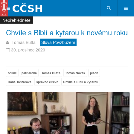
Nepřehlédněte
Nepřehlédněte
Nepřehlédněte
Nepřehlédněte
Chvíle s Biblí a kytarou k novému roku
Tomáš Butta
Slova Povzbuzení
30. prosinec 2020
online
patriarcha
Tomáš Butta
Tomáš Novák
píseň
Hana Tonzarová
správce církve
Chvíle s Biblí a kytarou