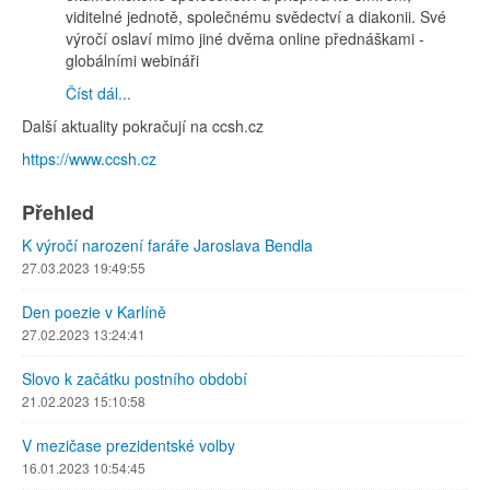
viditelné jednotě, společnému svědectví a diakonii. Své
výročí oslaví mimo jiné dvěma online přednáškami -
globálními webináři
Číst dál...
Další aktuality pokračují na ccsh.cz
https://www.ccsh.cz
Přehled
K výročí narození faráře Jaroslava Bendla
27.03.2023 19:49:55
Den poezie v Karlíně
27.02.2023 13:24:41
Slovo k začátku postního období
21.02.2023 15:10:58
V mezičase prezidentské volby
16.01.2023 10:54:45