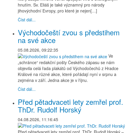
hnutím. Sv. Eliáš je také významný pro národy
jihovýchodní Evropy, pro které je nejen[…]
Číst dál...
Východočeští zvou s předstihem
na své akce
05.08.2026, 09:22:35
Ve
„schránce“ redakční pošty Českého zápasu se nám
objevila celá řada plakátů od Východočechů z Hradce
Králové na různé akce, které pořádají nyní v srpnu a
zejména v září. Jedna akce je v říjnu.
Číst dál...
Před pětadvaceti lety zemřel prof.
ThDr. Rudolf Horský
04.08.2026, 11:16:45
Před pětadvaceti lety zemřel prof. ThDr. Rudolf Horský –