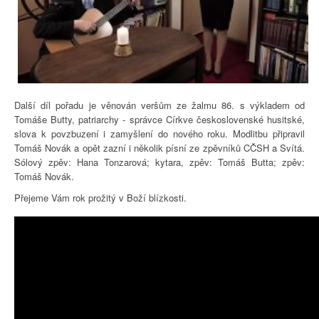
Další díl pořadu je věnován veršům ze žalmu 86. s výkladem od
Tomáše Butty, patriarchy - správce Církve československé husitské,
slova k povzbuzení i zamyšlení do nového roku. Modlitbu připravil
Tomáš Novák a opět zazní i několik písní ze zpěvníků CČSH a Svítá.
Sólový zpěv: Hana Tonzarová; kytara, zpěv: Tomáš Butta; zpěv:
Tomáš Novák.
Přejeme Vám rok prožitý v Boží blízkosti.