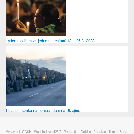
Týden modliteb za jednotu křesťanů 18. - 25.3. 2023
Finanční sbírka na pomoc lidem na Ukrajině
Vydavatel: CČSH, Wuchterlova 523/5, Praha 6 – Dejvice. Redakce: Tomáš Butta,