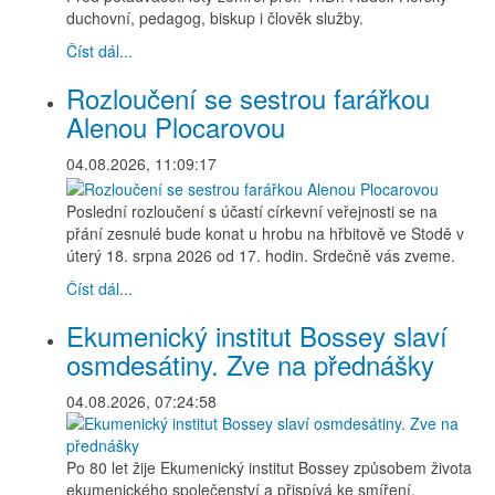
duchovní, pedagog, biskup i člověk služby.
Číst dál...
Rozloučení se sestrou farářkou
Alenou Plocarovou
04.08.2026, 11:09:17
Poslední rozloučení s účastí církevní veřejnosti se na
přání zesnulé bude konat u hrobu na hřbitově ve Stodě v
úterý 18. srpna 2026 od 17. hodin. Srdečně vás zveme.
Číst dál...
Ekumenický institut Bossey slaví
osmdesátiny. Zve na přednášky
04.08.2026, 07:24:58
Po 80 let žije Ekumenický institut Bossey způsobem života
ekumenického společenství a přispívá ke smíření,