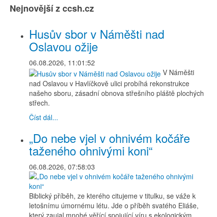
Nejnovější z ccsh.cz
Husův sbor v Náměšti nad
Oslavou ožije
06.08.2026, 11:01:52
V Náměšti
nad Oslavou v Havlíčkově ulici probíhá rekonstrukce
našeho sboru, zásadní obnova střešního pláště plochých
střech.
Číst dál...
„Do nebe vjel v ohnivém kočáře
taženého ohnivými koni“
06.08.2026, 07:58:03
Biblický příběh, ze kterého citujeme v titulku, se váže k
letošnímu úmornému létu. Jde o příběh svatého Eliáše,
který zaujal mnohé věřící spojující víru s ekologickým