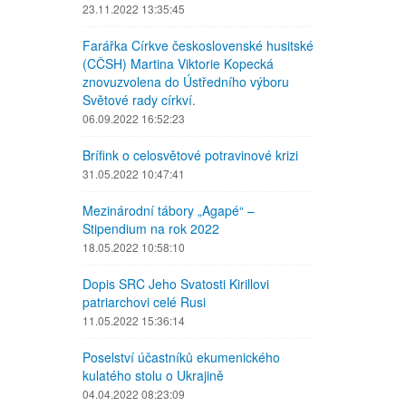
23.11.2022 13:35:45
Farářka Církve československé husitské
(CČSH) Martina Viktorie Kopecká
znovuzvolena do Ústředního výboru
Světové rady církví.
06.09.2022 16:52:23
Brífink o celosvětové potravinové krizi
31.05.2022 10:47:41
Mezinárodní tábory „Agapé“ –
Stipendium na rok 2022
18.05.2022 10:58:10
Dopis SRC Jeho Svatosti Kirillovi
patriarchovi celé Rusi
11.05.2022 15:36:14
Poselství účastníků ekumenického
kulatého stolu o Ukrajině
04.04.2022 08:23:09