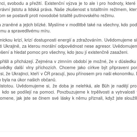
i, svobodu a přežití. Existenční výzva je to ale i pro hodnoty, kter
rávní jistotu a lidská práva. Naše zkušenost s totalitním režimem, kt
om se postavili proti novodobé totalitě putinovského režimu.
 zraněné a jejich blízké. Myslíme v modlitbě také na všechny, kdo pod
nému a spravedlivému míru.
mickou krizí, krizí dostupnosti energií a zdražováním. Uvědomujeme si,
oti Ukrajině, za kterou morální odpovědnost nese agresor. Uvědomujem
řešení a hledat pomoc pro všechny, kdo jsou jí existenčně zasaženi.
přišli a přicházejí. Zejména v zimním období je možné, že v důsledku
e svědky další vlny příchozích. Chceme jako církve být připraveni p
si, že Ukrajinci, kteří v ČR pracují, jsou přínosem pro naši ekonomiku
 byla na úkor našich občanů.
istotou. Uvědomujeme si, že doba je nelehká, ale Bůh je nadějí pr
kdo se podílejí na pomoci. Povzbuzujeme k trpělivosti a vytrvalosti
mene, jak jste se činem své lásky k němu přiznali, když jste sloužili