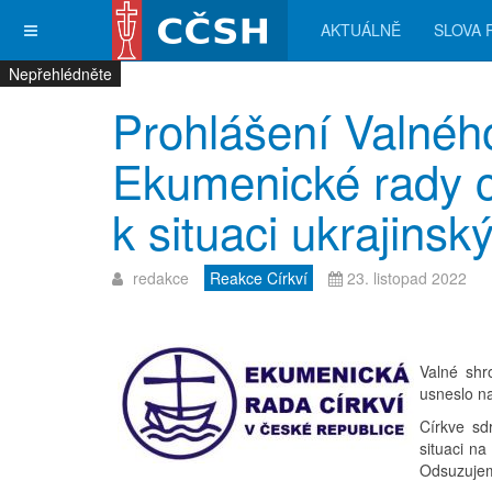
AKTUÁLNĚ
SLOVA 
Nepřehlédněte
Nepřehlédněte
Nepřehlédněte
Nepřehlédněte
Prohlášení Valné
Ekumenické rady cí
k situaci ukrajinsk
redakce
Reakce Církví
23. listopad 2022
Valné sh
usneslo na
Církve sd
situaci na
Odsuzujeme