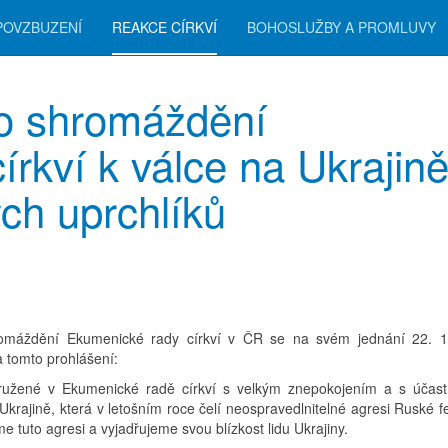
POVZBUZENÍ
REAKCE CÍRKVÍ
BOHOSLUŽBY A PROMLUVY
ho shromáždění
rkví k válce na Ukrajině
ých uprchlíků
romáždění Ekumenické rady církví v ČR se na svém jednání 22. 1
 tomto prohlášení:
ružené v Ekumenické radě církví s velkým znepokojením a s účastí
 Ukrajině, která v letošním roce čelí neospravedlnitelné agresi Ruské 
 tuto agresi a vyjadřujeme svou blízkost lidu Ukrajiny.