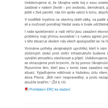
Uvědomujeme si, že Ukrajina vede boj o svou existenc
zastávat v našem životě – pro svobodu, demokracii, p
ještě v živé paměti, nás tím spíše vybízí k tomu, abych
V modlitbě myslíme na všechny oběti války, na padlé a
sil a možností pomáhají hledat cestu k trvale udržitel
I naše společenství a naši věřící jsou zasaženi ekono
problémy mají přímou souvislost i s ruskou agresí pr
v této situaci je úkolem nás všech spolupodílet se na 
Vnímáme potřeby ukrajinských uprchlíků, kteří k nám 
zločinných útoků proti civilní infrastruktuře budem
vytvářet atmosféru otevřenosti a přijetí. Uvědomujeme 
se ohrazujeme proti tvrzením, že by pomoc Ukrajincům
Rozumíme těm, kteří jsou v tomto čase zasaženi nej
situaci. Vyjadřujeme vděčnost a hlubokou úctu všem, 
slova Písma: „Bůh není nespravedlivý, a proto nezapo
sloužíte bratřím.“ (Žd 6,10)
Prohlášení ERC ke stažení