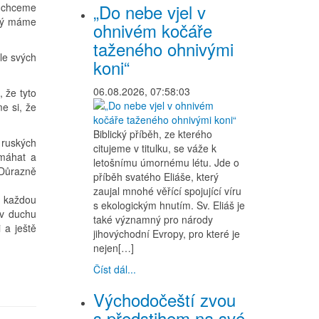
„Do nebe vjel v
é chceme
erý máme
ohnivém kočáře
taženého ohnivými
le svých
koni“
06.08.2026, 07:58:03
 že tyto
e si, že
Biblický příběh, ze kterého
 ruských
citujeme v titulku, se váže k
omáhat a
letošnímu úmornému létu. Jde o
. Důrazně
příběh svatého Eliáše, který
zaujal mnohé věřící spojující víru
o každou
s ekologickým hnutím. Sv. Eliáš je
 v duchu
také významný pro národy
 a ještě
jihovýchodní Evropy, pro které je
nejen[…]
Číst dál...
Východočeští zvou
s předstihem na své