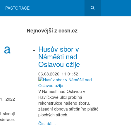
PASTORACE
Nejnovější z ccsh.cz
 a
Husův sbor v
Náměšti nad
Oslavou ožije
06.08.2026, 11:01:52
V Náměšti nad Oslavou v
Havlíčkově ulici probíhá
1. 2022
rekonstrukce našeho sboru,
zásadní obnova střešního pláště
 sledují
plochých střech.
federace.
Číst dál...