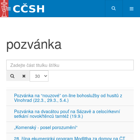
pozvánka
Zadejte část titulku štítku
Po
Pozvánka na “nouzové” on-line bohoslužby od husitů z
Vinohrad (22.3., 29.3., 5.4.)
Pozvánka na dvacátou pouť na Sázavě a celocírkevní
setkání novokřtěnců tamtéž (19.9.)
„Komenský - posel porozumění“
28. října ekumenický program Modlitba za domov na ČT