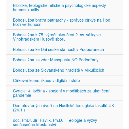
Biblické, teologické, etické a psychologické aspekty
homosexuality
Bohoslužba bratra patriarchy - správce církve na Hod
Boží velikonoční
Bohoslužba k 75. výročí ukončení 2. sv. války ve
Vinohradském Husově sboru
Bohoslužba ke Dni české státnosti v Podbořanech
Bohoslužba za zdar Masopustu NO Podbořany
Bohoslužba ze Slovanského hradiště v Mikulčicích
Církevní komunikace v digitální sféře
Čvrtek 14. května - spojení v modlitbách za ukončení
pandemie
Den otevřených dveří na Husitské teologické fakultě UK
(24.1.)
doc. PhDr. Jiří Pavlík, Ph.D. - Teologie a výzvy
současného křesťanství