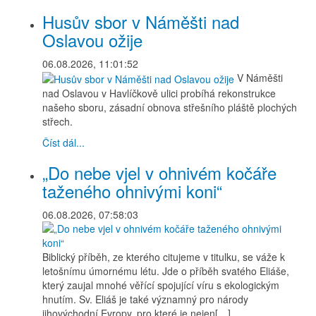
Husův sbor v Náměšti nad
Oslavou ožije
06.08.2026, 11:01:52
V Náměšti
nad Oslavou v Havlíčkově ulici probíhá rekonstrukce
našeho sboru, zásadní obnova střešního pláště plochých
střech.
Číst dál...
„Do nebe vjel v ohnivém kočáře
taženého ohnivými koni“
06.08.2026, 07:58:03
Biblický příběh, ze kterého citujeme v titulku, se váže k
letošnímu úmornému létu. Jde o příběh svatého Eliáše,
který zaujal mnohé věřící spojující víru s ekologickým
hnutím. Sv. Eliáš je také významný pro národy
jihovýchodní Evropy, pro které je nejen[…]