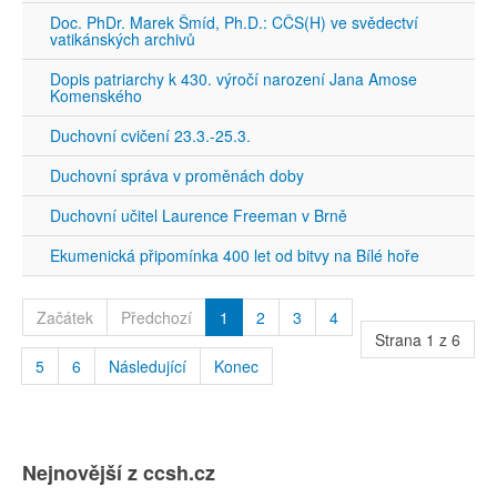
Doc. PhDr. Marek Šmíd, Ph.D.: CČS(H) ve svědectví
vatikánských archivů
Dopis patriarchy k 430. výročí narození Jana Amose
Komenského
Duchovní cvičení 23.3.-25.3.
Duchovní správa v proměnách doby
Duchovní učitel Laurence Freeman v Brně
Ekumenická připomínka 400 let od bitvy na Bílé hoře
Začátek
Předchozí
1
2
3
4
Strana 1 z 6
5
6
Následující
Konec
Nejnovější z ccsh.cz