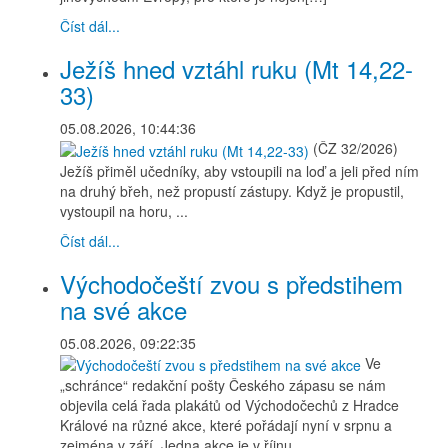
Číst dál...
Ježíš hned vztáhl ruku (Mt 14,22-
33)
05.08.2026, 10:44:36
(ČZ 32/2026)
Ježíš přiměl učedníky, aby vstoupili na loď a jeli před ním
na druhý břeh, než propustí zástupy. Když je propustil,
vystoupil na horu, ...
Číst dál...
Východočeští zvou s předstihem
na své akce
05.08.2026, 09:22:35
Ve
„schránce“ redakční pošty Českého zápasu se nám
objevila celá řada plakátů od Východočechů z Hradce
Králové na různé akce, které pořádají nyní v srpnu a
zejména v září. Jedna akce je v říjnu.