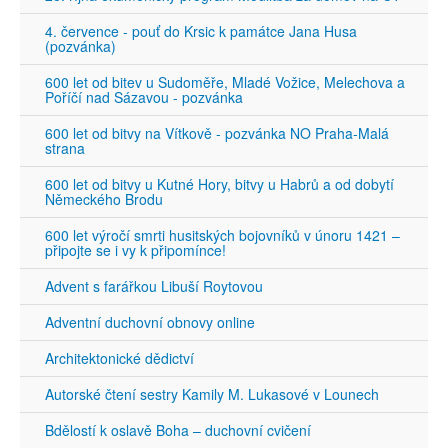
4. července - pouť do Krsic k památce Jana Husa
(pozvánka)
600 let od bitev u Sudoměře, Mladé Vožice, Melechova a
Poříčí nad Sázavou - pozvánka
600 let od bitvy na Vítkově - pozvánka NO Praha-Malá
strana
600 let od bitvy u Kutné Hory, bitvy u Habrů a od dobytí
Německého Brodu
600 let výročí smrti husitských bojovníků v únoru 1421 –
připojte se i vy k připomínce!
Advent s farářkou Libuší Roytovou
Adventní duchovní obnovy online
Architektonické dědictví
Autorské čtení sestry Kamily M. Lukasové v Lounech
Bdělostí k oslavě Boha – duchovní cvičení