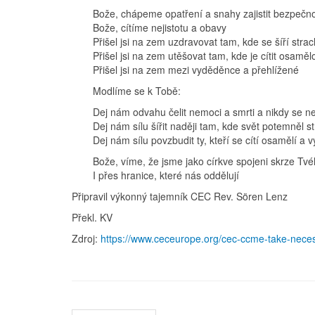
Bože, chápeme opatření a snahy zajistit bezpečn
Bože, cítíme nejistotu a obavy
Přišel jsi na zem uzdravovat tam, kde se šíří stra
Přišel jsi na zem utěšovat tam, kde je cítit osamě
Přišel jsi na zem mezi vyděděnce a přehlížené
Modlíme se k Tobě:
Dej nám odvahu čelit nemoci a smrti a nikdy se n
Dej nám sílu šířit naději tam, kde svět potemněl 
Dej nám sílu povzbudit ty, kteří se cítí osamělí a 
Bože, víme, že jsme jako církve spojeni skrze Tv
I přes hranice, které nás oddělují
Připravil výkonný tajemník CEC Rev. Sören Lenz
Překl. KV
Zdroj:
https://www.ceceurope.org/cec-ccme-take-nece