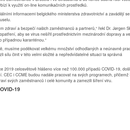
bízí k využití on-line komunikačních prostředků.
álními informacemi belgického ministerstva zdravotnictví a zavádějí se
uselu.
m zdraví a bezpečí našich zaměstnanců a partnerů,“ řekl Dr. Jørgen S
patření, aby se virus nešířil prostřednictvím mezinárodní dopravy a v
o případnou karanténou.“
ětě, musíme poděkovat velkému množství odhodlaných a neúnavně prac
i sílu činit v této velmi složité a nepředvídatelné situaci ta správná
ce 2019 celosvětově hlášeno více než 100.000 případů COVID-19, došl
emí. CEC i CCME budou nadále pracovat na svých programech, přičemž
draví svých zaměstnanců i celé komunity a zamezili šíření viru.
COVID-19