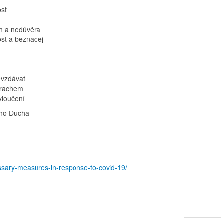
ost
ch a nedůvěra
lost a beznaděj
evzdávat
strachem
vyloučení
ého Ducha
ssary-measures-in-response-to-covid-19/