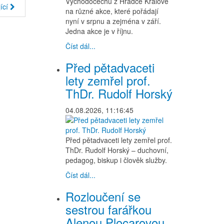
Východočechů z Hradce Králové
ící
na různé akce, které pořádají
nyní v srpnu a zejména v září.
Jedna akce je v říjnu.
Číst dál...
Před pětadvaceti
lety zemřel prof.
ThDr. Rudolf Horský
04.08.2026, 11:16:45
Před pětadvaceti lety zemřel prof.
ThDr. Rudolf Horský – duchovní,
pedagog, biskup i člověk služby.
Číst dál...
Rozloučení se
sestrou farářkou
Alenou Plocarovou