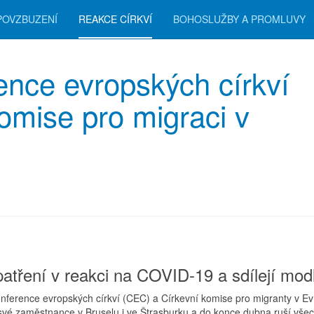
POVZBUZENÍ
REAKCE CÍRKVÍ
BOHOSLUŽBY A PROMLUVY
ence evropských církví
omise pro migraci v
tření v reakci na COVID-19 a sdílejí modl
onference evropských církví (CEC) a Církevní komise pro migranty v E
své zaměstnance v Bruselu i ve Štrasburku a do konce dubna ruší vše