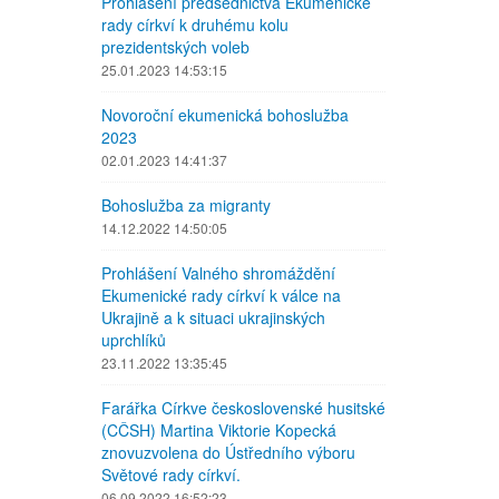
Prohlášení předsednictva Ekumenické
rady církví k druhému kolu
prezidentských voleb
25.01.2023 14:53:15
Novoroční ekumenická bohoslužba
2023
02.01.2023 14:41:37
Bohoslužba za migranty
14.12.2022 14:50:05
Prohlášení Valného shromáždění
Ekumenické rady církví k válce na
Ukrajině a k situaci ukrajinských
uprchlíků
23.11.2022 13:35:45
Farářka Církve československé husitské
(CČSH) Martina Viktorie Kopecká
znovuzvolena do Ústředního výboru
Světové rady církví.
06.09.2022 16:52:23