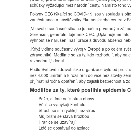
schůzky vyžadující mezinárodní cesty. Namísto toho vy
Pokyny CEC týkající se COVID-19 jsou v souladu s ofici
zaměstnance a návštěvníky Ekumenického centra v Br
„Ve světle současné situace je naším prvořadým zájme
Sørensen, generální tajemník CEC. „Uplatňujeme tato o
vyhnout se narušení naší práce z důvodu absencí neb
„Když vidíme současný vývoj v Evropě a po celém sv
zdravotníků. Modlíme se za ty, kdo rozhodují, aby nalezl
rozhodnutí,“ dodal.
Podle Světové zdravotnické organizace bylo od prosin
než 4.000 úmrtím a k rozšíření do více než stovky z
přijímat náročná opatření, aby zajistili bezpečnost a z
Modlitba za ty, které postihla epidemie 
Bože, cítíme nejistotu a obavy
Věci se vymykají kontrole
Strach se šíří rychleji než virus
Můj bližní se stává hrozbou
Hranice se uzavírají
Lidé se dostávají do izolace