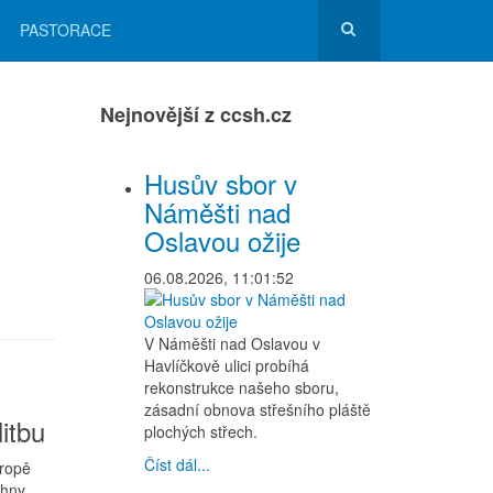
PASTORACE
Nejnovější z ccsh.cz
Husův sbor v
Náměšti nad
Oslavou ožije
06.08.2026, 11:01:52
V Náměšti nad Oslavou v
Havlíčkově ulici probíhá
rekonstrukce našeho sboru,
zásadní obnova střešního pláště
itbu
plochých střech.
Číst dál...
vropě
chny