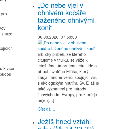
„Do nebe vjel v
ohnivém kočáře
 pro
taženého ohnivými
koni“
kov
e snaze
06.08.2026, 07:58:03
ujících
Biblický příběh, ze kterého
citujeme v titulku, se váže k
letošnímu úmornému létu. Jde o
o k více
příběh svatého Eliáše, který
 budou
zaujal mnohé věřící spojující víru
s ekologickým hnutím. Sv. Eliáš je
také významný pro národy
jihovýchodní Evropy, pro které je
nejen[…]
Číst dál...
Ježíš hned vztáhl
ruku (Mt 14,22-33)