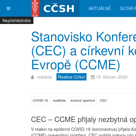
AKTUÁLNĚ
SLOVA 
Nepřehlédněte
Nepřehlédněte
Nepřehlédněte
Nepřehlédněte
Stanovisko Konfer
(CEC) a církevní k
Evropě (CCME)
redakce
Reakce Církví
19. březen 2020
COVID-19
modlitba
krizové opatření
CEC
CEC – CCME přijaly nezbytná opa
V reakci na epidemii COVID-19 (koronavirus) přijala K
(CCME) preventivní opatření. CEC vydala pokyny pro 