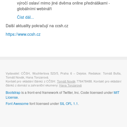
výročí oslaví mimo jiné dvěma online přednáškami -
globálními webináři
Číst dál...
Další aktuality pokračují na ccsh.cz
https://www.ccsh.cz
Vydavatel: CČSH, Wuchterlova 523/5, Praha 6 – Dejvice. Redakce: Tomáš Butta,
Tomáš Novák, Hana Tonzarová.
Kontakt pro vkládání článků z CČSH:
Tomáš Novák
776478488. Kontakt pro vkládání
článků z domácí a zahraniční ekumeny:
Hana Tonzarová
Bootstrap
is a front-end framework of Twitter, Inc. Code licensed under
MIT
License.
Font Awesome
font licensed under
SIL OFL 1.1
.