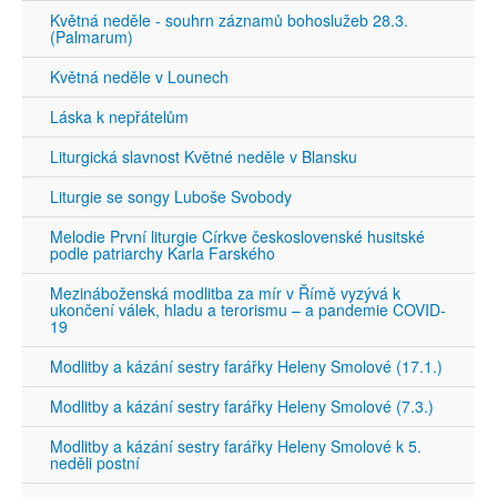
Květná neděle - souhrn záznamů bohoslužeb 28.3.
(Palmarum)
Květná neděle v Lounech
Láska k nepřátelům
Liturgická slavnost Květné neděle v Blansku
Liturgie se songy Luboše Svobody
Melodie První liturgie Církve československé husitské
podle patriarchy Karla Farského
Mezináboženská modlitba za mír v Římě vyzývá k
ukončení válek, hladu a terorismu – a pandemie COVID-
19
Modlitby a kázání sestry farářky Heleny Smolové (17.1.)
Modlitby a kázání sestry farářky Heleny Smolové (7.3.)
Modlitby a kázání sestry farářky Heleny Smolové k 5.
neděli postní