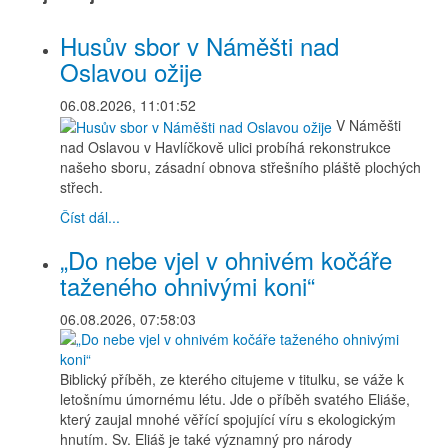
Husův sbor v Náměšti nad
Oslavou ožije
06.08.2026, 11:01:52
V Náměšti
nad Oslavou v Havlíčkově ulici probíhá rekonstrukce
našeho sboru, zásadní obnova střešního pláště plochých
střech.
Číst dál...
„Do nebe vjel v ohnivém kočáře
taženého ohnivými koni“
06.08.2026, 07:58:03
Biblický příběh, ze kterého citujeme v titulku, se váže k
letošnímu úmornému létu. Jde o příběh svatého Eliáše,
který zaujal mnohé věřící spojující víru s ekologickým
hnutím. Sv. Eliáš je také významný pro národy