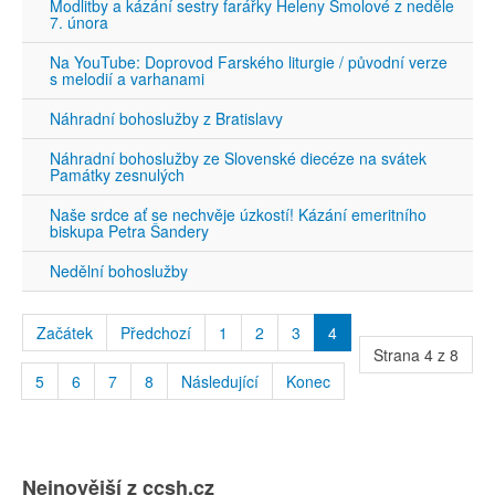
Modlitby a kázání sestry farářky Heleny Smolové z neděle
7. února
Na YouTube: Doprovod Farského liturgie / původní verze
s melodií a varhanami
Náhradní bohoslužby z Bratislavy
Náhradní bohoslužby ze Slovenské diecéze na svátek
Památky zesnulých
Naše srdce ať se nechvěje úzkostí! Kázání emeritního
biskupa Petra Šandery
Nedělní bohoslužby
Začátek
Předchozí
1
2
3
4
Strana 4 z 8
5
6
7
8
Následující
Konec
Nejnovější z ccsh.cz