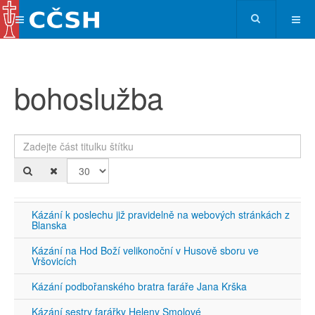
bohoslužba
Zadejte část titulku štítku
Po
Kázání k poslechu již pravidelně na webových stránkách z
Blanska
Kázání na Hod Boží velikonoční v Husově sboru ve
Vršovicích
Kázání podbořanského bratra faráře Jana Krška
Kázání sestry farářky Heleny Smolové