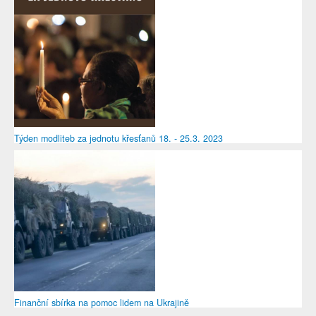
Týden modliteb za jednotu křesťanů 18. - 25.3. 2023
Finanční sbírka na pomoc lidem na Ukrajině