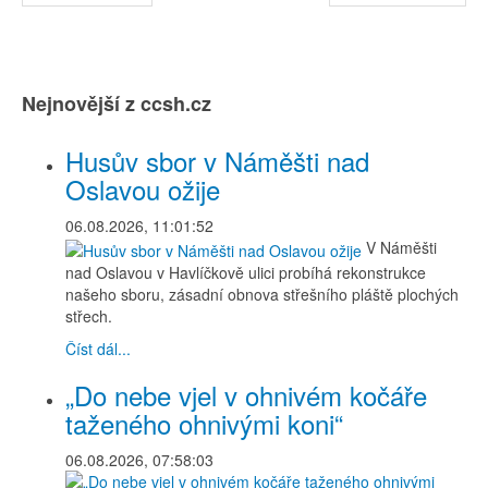
Nejnovější z ccsh.cz
Husův sbor v Náměšti nad
Oslavou ožije
06.08.2026, 11:01:52
V Náměšti
nad Oslavou v Havlíčkově ulici probíhá rekonstrukce
našeho sboru, zásadní obnova střešního pláště plochých
střech.
Číst dál...
„Do nebe vjel v ohnivém kočáře
taženého ohnivými koni“
06.08.2026, 07:58:03