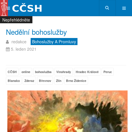
Nepřehlédněte
Nepřehlédněte
Nepřehlédněte
Nepřehlédněte
Nedělní bohoslužby
redakce
Bohoslužby A Promluvy
5. leden 2021
CČSH
online
bohoslužba
Vinohrady
Hradec Králové
Peruc
Blansko
Zderaz
Břevnov
Zlín
Brno Židenice