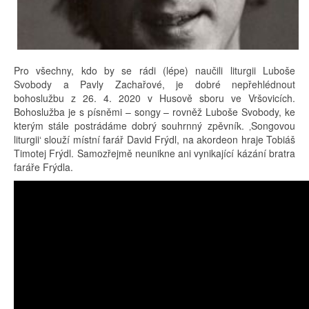
Pro všechny, kdo by se rádi (lépe) naučili liturgii Luboše
Svobody a Pavly Zachařové, je dobré nepřehlédnout
bohoslužbu z 26. 4. 2020 v Husově sboru ve Vršovicích.
Bohoslužba je s písněmi – songy – rovněž Luboše Svobody, ke
kterým stále postrádáme dobrý souhrnný zpěvník. ‚Songovou
liturgii‘ slouží místní farář David Frýdl, na akordeon hraje Tobiáš
Timotej Frýdl. Samozřejmě neunikne ani vynikající kázání bratra
faráře Frýdla.