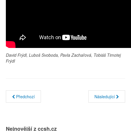
David Frýdl, Luboš Svoboda, Pavla Zachařová, Tobiáš Timotej
Frýdl
Předchozí
Následující
Nejnovější z ccsh.cz