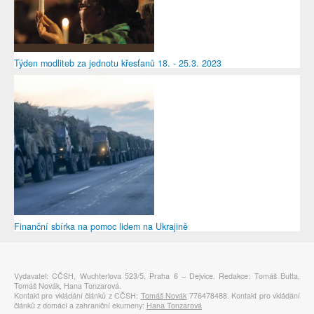
Týden modliteb za jednotu křesťanů 18. - 25.3. 2023
Finanční sbírka na pomoc lidem na Ukrajině
Vydavatel: CČSH, Wuchterlova 523/5, Praha 6 – Dejvice. Redakce: Tomáš Butta,
Tomáš Novák, Hana Tonzarová.
Kontakt pro vkládání článků z CČSH:
Tomáš Novák
776478488. Kontakt pro vkládání
článků z domácí a zahraniční ekumeny:
Hana Tonzarová