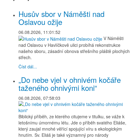
Husův sbor v Náměšti nad
Oslavou ožije
06.08.2026, 11:01:52
V Náměšti
nad Oslavou v Havlíčkově ulici probíhá rekonstrukce
našeho sboru, zásadní obnova střešního pláště plochých
střech.
Číst dál...
„Do nebe vjel v ohnivém kočáře
taženého ohnivými koni“
06.08.2026, 07:58:03
Biblický příběh, ze kterého citujeme v titulku, se váže k
letošnímu úmornému létu. Jde o příběh svatého Eliáše,
který zaujal mnohé věřící spojující víru s ekologickým
hnutím. Sv. Eliáš je také významný pro národy