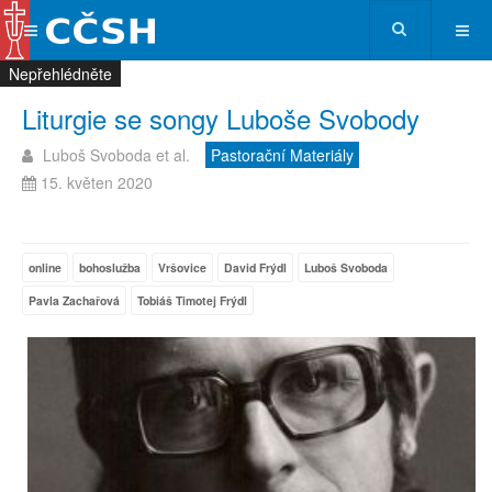
Nepřehlédněte
Nepřehlédněte
Nepřehlédněte
Nepřehlédněte
Liturgie se songy Luboše Svobody
Luboš Svoboda et al.
Pastorační Materiály
15. květen 2020
online
bohoslužba
Vršovice
David Frýdl
Luboš Svoboda
Pavla Zachařová
Tobiáš Timotej Frýdl