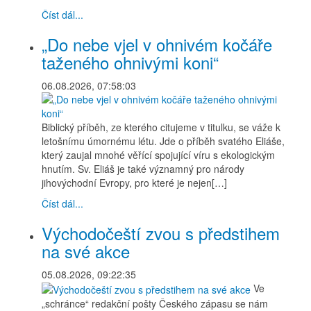
Číst dál...
„Do nebe vjel v ohnivém kočáře
taženého ohnivými koni“
06.08.2026, 07:58:03
Biblický příběh, ze kterého citujeme v titulku, se váže k
letošnímu úmornému létu. Jde o příběh svatého Eliáše,
který zaujal mnohé věřící spojující víru s ekologickým
hnutím. Sv. Eliáš je také významný pro národy
jihovýchodní Evropy, pro které je nejen[…]
Číst dál...
Východočeští zvou s předstihem
na své akce
05.08.2026, 09:22:35
Ve
„schránce“ redakční pošty Českého zápasu se nám