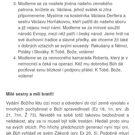
Modleme se za nositele jména našeho zemského
patrona, knížete sv. Václava, jehož svátek si zítra
připomeneme. Myslíme na kostelníka Václava Derflera a
sestru Václavu Horňákovou, kteří patřili do našeho sboru
a již nejsou mezi námi. Modleme se za mírové soužití
národů Evropy, mezi něž patří i český národ. Jsme hrdi na
své duchovní tradice a slavné předky, ale chceme žít také
v dobrých vztazích se svými sousedy: Rakušany a Němci,
Poláky i Slováky. K Tobě, Bože, voláme!
Modleme se za nemocného kamaráda Roberta, který je v
nemocnici a čeká na operaci. Kéž mu dobrotivý Bůh dá
pociťovat svou blízkost i podporu přátel. K Tobě, Bože,
voláme!
Milé sestry a milí bratři!
Vydání Božího lidu cizí moci a odvedení do cizí země vyvolalo v
mnohých pochybnost o Boží spravedlnosti (Ez 18, 1n, srv. Jb
21, 7nn, Ž 73). Neviděli na sobě totiž takovou bezbožnost a
nelidskost, aby za ni museli být tolik trestáni. Hledali proto vinu
na svých otcích. Pro hříchy předchozích generací nyní trpí oni,
jak Bůh vyhlásil ve svém Zákoně (srv. Ex 20, 5). Podobně mluví