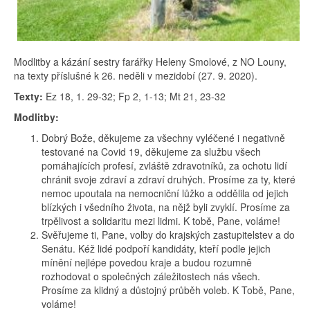
Modlitby a kázání sestry farářky Heleny Smolové, z NO Louny,
na texty příslušné k 26. neděli v mezidobí (27. 9. 2020).
Texty:
Ez 18, 1. 29-32; Fp 2, 1-13; Mt 21, 23-32
Modlitby:
Dobrý Bože, děkujeme za všechny vyléčené i negativně
testované na Covid 19, děkujeme za službu všech
pomáhajících profesí, zvláště zdravotníků, za ochotu lidí
chránit svoje zdraví a zdraví druhých. Prosíme za ty, které
nemoc upoutala na nemocniční lůžko a oddělila od jejich
blízkých i všedního života, na nějž byli zvyklí. Prosíme za
trpělivost a solidaritu mezi lidmi. K tobě, Pane, voláme!
Svěřujeme ti, Pane, volby do krajských zastupitelstev a do
Senátu. Kéž lidé podpoří kandidáty, kteří podle jejich
mínění nejlépe povedou kraje a budou rozumně
rozhodovat o společných záležitostech nás všech.
Prosíme za klidný a důstojný průběh voleb. K Tobě, Pane,
voláme!