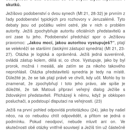
skutků.
Ježíšovo podobenství o dvou synech (Mt 21, 28-32) je prvním z
řady podobenství typických pro rozhovory v Jeruzalémě. Tyto
debaty jsou od počátku velmi ostré, jde v nich o problém
autority. Ježíš zpochybňuje autoritu oficiálních představitelů a
oni zase tu jeho. Podobenství předchází spor o Ježíšovu
pravomoc:
„Jakou mocí, jakou autoritou vystupuješ?“
, ptají
se velekněží se staršími (laickými zástupci synedria) (Mt 21, 23-
27). Otázka je logická a oprávněná. Ježíš jedná suverénně,
ovládá zástup kolem, dělá si, co chce. Vystupuje, jako by byl
prorok, možná i mesiáš, ale zatím se za nikoho takového
neprohlásil. Otázka představitelů synedria je tedy na místě.
Důležité je, že se tak ptají právě ve chvíli, kdy učil. Mohlo by to
znamenat, že zpochybňují i toto jeho právo, ale spíše je
důležité, že tak Matouš připraví veřejný dialog Ježíše s
židovskými představiteli. Přicházejí k němu, když je obklopen
posluchači, a podstoupí disputaci na veřejnosti. (23)
Ježíš na první pohled odpovídá protiotázkou (24), jako by našel
něco, na co nebudou chtít odpovědět, a přitom se jedná o
podmínku. Pokud neodpoví, nebude mluvit ani on. Ve
skutečnosti obě otázky vnitřně souvisejí a Ježíš tím už částečně