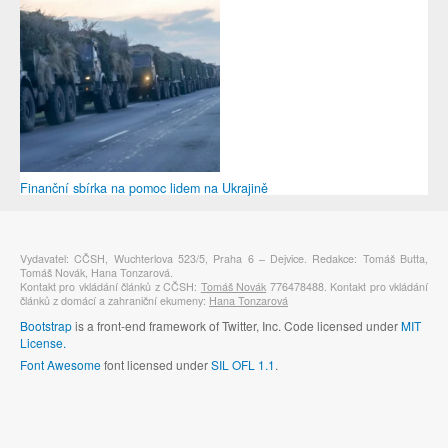
Finanční sbírka na pomoc lidem na Ukrajině
Vydavatel: CČSH, Wuchterlova 523/5, Praha 6 – Dejvice. Redakce: Tomáš Butta,
Tomáš Novák, Hana Tonzarová.
Kontakt pro vkládání článků z CČSH:
Tomáš Novák
776478488. Kontakt pro vkládání
článků z domácí a zahraniční ekumeny:
Hana Tonzarová
Bootstrap
is a front-end framework of Twitter, Inc. Code licensed under
MIT
License.
Font Awesome
font licensed under
SIL OFL 1.1
.