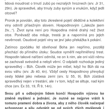
lidová moudrost o trnutí zubů po nezralých hroznech (srv. Jr 31,
29n). Je spravedivé, aby trnuly zuby synům a vnukům, když jedli
otcové?
Prorok je povolán, aby toto zkreslené pojetí dědičné a kolektivní
viny odmítl přísežným slovem. Hospodinovým („Jakože jsem
živ...“). Život syna není pro Hospodina méně drahý než život
otce. Poněvadž oba miluje, trestá je a napomíná pro jejich
nevěrnosti. Osudové pojetí viny se jeví jako překážka k pokání.
Zatímco zpočátku lid obviňoval Boha jen nepřímo, později
přechází do přímého útoku: Soudce vyměřil nepřiměřený trest.
Hospodin takové nařčení odmítá, ne on k nim, ale oni vůči němu
se zachovali svévolně a nebyli věrní. O odplatě rozhoduje jediný
spravedlivý – Bůh. Člověk může jen mlčet, když ho Bůh dá na
svou váhu (srv. Jb 40, 4n). Vždyť cesty Hospodinovy převyšují
cesty lidské jako nebesa zemi (srv. Iz 55, 9). Bůh zůstává
spravedlivý nejen v trestání, ale i v tom, když se slituje, nad kým
chce (srv. Ex 33, 19, Ř 9, 14n).
Svou při s odbojným lidem končí Hospodin výzvou ke
změně myšlení a jednání. Je nutné se nejprve vrátit k
tomuto prameni dobra a života, aby z něho člověk načerpal
schopnost a sílu odvrátit se od svých zlých myšlenek i