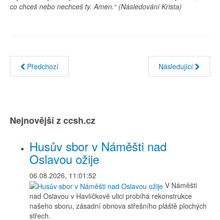
co chceš nebo nechceš ty. Amen.“ (Následování Krista)
Předchozí
Následující
Nejnovější z ccsh.cz
Husův sbor v Náměšti nad
Oslavou ožije
06.08.2026, 11:01:52
V Náměšti
nad Oslavou v Havlíčkově ulici probíhá rekonstrukce
našeho sboru, zásadní obnova střešního pláště plochých
střech.