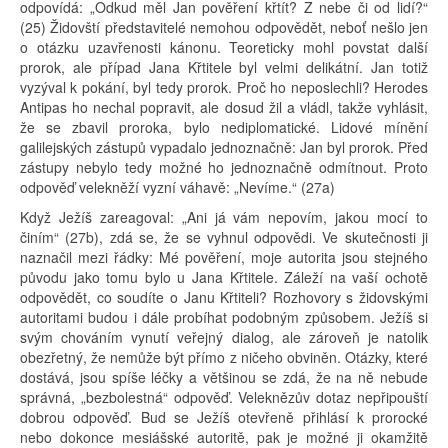
odpovídá: „Odkud měl Jan pověření křtít? Z nebe či od lidí?“
(25) Židovští představitelé nemohou odpovědět, neboť nešlo jen
o otázku uzavřenosti kánonu. Teoreticky mohl povstat další
prorok, ale případ Jana Křtitele byl velmi delikátní. Jan totiž
vyzýval k pokání, byl tedy prorok. Proč ho neposlechli? Herodes
Antipas ho nechal popravit, ale dosud žil a vládl, takže vyhlásit,
že se zbavil proroka, bylo nediplomatické. Lidové mínění
galilejských zástupů vypadalo jednoznačně: Jan byl prorok. Před
zástupy nebylo tedy možné ho jednoznačně odmítnout. Proto
odpověď velekněží vyzní váhavě: „Nevíme.“ (27a)
Když Ježíš zareagoval: „Ani já vám nepovím, jakou mocí to
činím“ (27b), zdá se, že se vyhnul odpovědi. Ve skutečnosti ji
naznačil mezi řádky: Mé pověření, moje autorita jsou stejného
původu jako tomu bylo u Jana Křtitele. Záleží na vaší ochotě
odpovědět, co soudíte o Janu Křtiteli? Rozhovory s židovskými
autoritami budou i dále probíhat podobným způsobem. Ježíš si
svým chováním vynutí veřejný dialog, ale zároveň je natolik
obezřetný, že nemůže být přímo z ničeho obviněn. Otázky, které
dostává, jsou spíše léčky a většinou se zdá, že na ně nebude
správná, „bezbolestná“ odpověď. Veleknězův dotaz nepřipouští
dobrou odpověď. Bud se Ježíš otevřeně přihlásí k prorocké
nebo dokonce mesiášské autoritě, pak je možné ji okamžitě