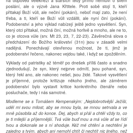
na odpověď velekněží a starších tedy přímo nemluví o svém
poslání, ale o výzvě Jana Křtitele. Proti sobě stojí ti, kteří
přitakají Boží vůli, ale nečiní (pokání), neboť mají zato, že není
třeba, a ti, kteří se Boží vůli vzdálili, ale nyní činí (pokání).
Podobenství a jeho výklad nabízejí ještě jedno vysvětlení. Syn,
který otci přitakal, možná činí, možná horlivě a mnoho, ale ne to,
co je otcova vůle (srv. Mt 23, 23, 7, 22-23). Závěrečná slova o
předcházení do Božího království (31n) jsou v zásadě velmi
nadějná. Ponechávají otevřenou možnost, že ti, jimž je
podobenství řečeno, nakonec vejdou také, i když se zpožděním.
Výklady od patristiky až téměř po dnešek příliš často a snadno
zjednodušují, že syn, který nejprve odmítl, jsou pohané, syn,
který řekl ano, ale nakonec nešel, jsou židé. Takové vysvětlení
je příjemné, protože kritizuje někoho jiného, ale záměrem
podobenství bylo vystavit kritice konkrétního čtenáře nebo
posluchače, tedy i nás samotné.
Modleme se s Tomášem Kempenským: „Nejdobrotivější Ježíši,
uděl mi svou milost, aby se mnou byla, se mnou setrvala a ve
mně působila až do konce. Dej, abych si přál a chtěl vždy to, co
je ti milejší a příjemnější. Tvá vůle buď mou a má vůle ať se řídí
tvou a dokonale se s ní shoduje. Kéž mé chtění a nechtění je
zajedno s tvým, abych ani nemohl chtít či nechtít nic jiného, než