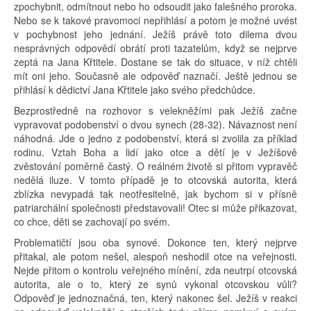
zpochybnit, odmítnout nebo ho odsoudit jako falešného proroka.
Nebo se k takové pravomoci nepřihlásí a potom je možné uvést
v pochybnost jeho jednání. Ježíš právě toto dilema dvou
nesprávných odpovědí obrátí proti tazatelům, když se nejprve
zeptá na Jana Křtitele. Dostane se tak do situace, v níž chtěli
mít oni jeho. Současně ale odpověď naznačí. Ještě jednou se
přihlásí k dědictví Jana Křtitele jako svého předchůdce.
Bezprostředně na rozhovor s velekněžími pak Ježíš začne
vypravovat podobenství o dvou synech (28-32). Návaznost není
náhodná. Jde o jedno z podobenství, která si zvolila za příklad
rodinu. Vztah Boha a lidí jako otce a dětí je v Ježíšově
zvěstování poměrně častý. O reálném životě si přitom vypravěč
nedělá iluze. V tomto případě je to otcovská autorita, která
zblízka nevypadá tak neotřesitelně, jak bychom si v přísně
patriarchální společnosti představovali! Otec si může přikazovat,
co chce, děti se zachovají po svém.
Problematičtí jsou oba synové. Dokonce ten, který nejprve
přitakal, ale potom nešel, alespoň neshodil otce na veřejnosti.
Nejde přitom o kontrolu veřejného mínění, zda neutrpí otcovská
autorita, ale o to, který ze synů vykonal otcovskou vůli?
Odpověď je jednoznačná, ten, který nakonec šel. Ježíš v reakci