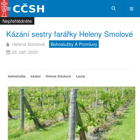
Nepřehlédněte
Nepřehlédněte
Nepřehlédněte
Nepřehlédněte
Kázání sestry farářky Heleny Smolové
Helena Smolová
Bohoslužby A Promluvy
29. září 2020
bohoslužba
kázání
Helena Smolová
Louny