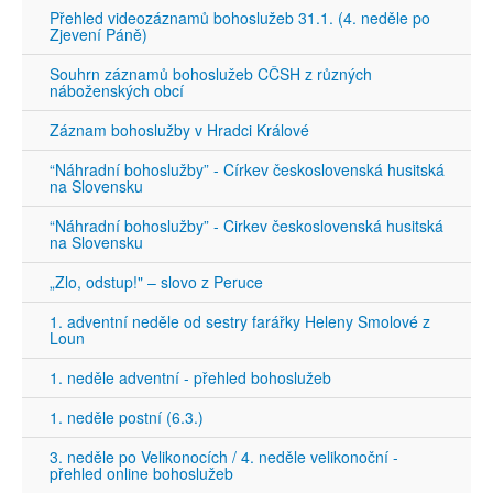
Přehled videozáznamů bohoslužeb 31.1. (4. neděle po
Zjevení Páně)
Souhrn záznamů bohoslužeb CČSH z různých
náboženských obcí
Záznam bohoslužby v Hradci Králové
“Náhradní bohoslužby” - Církev československá husitská
na Slovensku
“Náhradní bohoslužby” - Cirkev československá husitská
na Slovensku
„Zlo, odstup!" – slovo z Peruce
1. adventní neděle od sestry farářky Heleny Smolové z
Loun
1. neděle adventní - přehled bohoslužeb
1. neděle postní (6.3.)
3. neděle po Velikonocích / 4. neděle velikonoční -
přehled online bohoslužeb