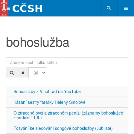
bohoslužba
Zadejte část titulku štítku
Po
Bohoslužby z Vinohrad na YouTube
Kázání sestry farářky Heleny Smolové
O ztracené ovci a ztraceném penízi (záznamy bohoslužeb
z neděle 11.9.)
Pozvání ke sledování songové bohoslužby (Jubilate)