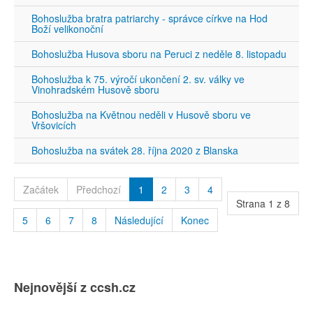
Bohoslužba bratra patriarchy - správce církve na Hod
Boží velikonoční
Bohoslužba Husova sboru na Peruci z neděle 8. listopadu
Bohoslužba k 75. výročí ukončení 2. sv. války ve
Vinohradském Husově sboru
Bohoslužba na Květnou neděli v Husově sboru ve
Vršovicích
Bohoslužba na svátek 28. října 2020 z Blanska
Začátek
Předchozí
1
2
3
4
Strana 1 z 8
5
6
7
8
Následující
Konec
Nejnovější z ccsh.cz