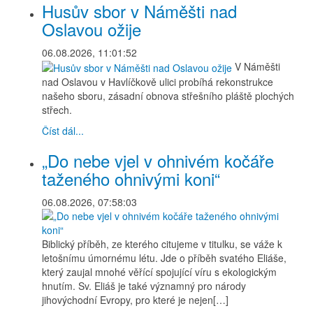
Husův sbor v Náměšti nad
Oslavou ožije
06.08.2026, 11:01:52
V Náměšti
nad Oslavou v Havlíčkově ulici probíhá rekonstrukce
našeho sboru, zásadní obnova střešního pláště plochých
střech.
Číst dál...
„Do nebe vjel v ohnivém kočáře
taženého ohnivými koni“
06.08.2026, 07:58:03
Biblický příběh, ze kterého citujeme v titulku, se váže k
letošnímu úmornému létu. Jde o příběh svatého Eliáše,
který zaujal mnohé věřící spojující víru s ekologickým
hnutím. Sv. Eliáš je také významný pro národy
jihovýchodní Evropy, pro které je nejen[…]