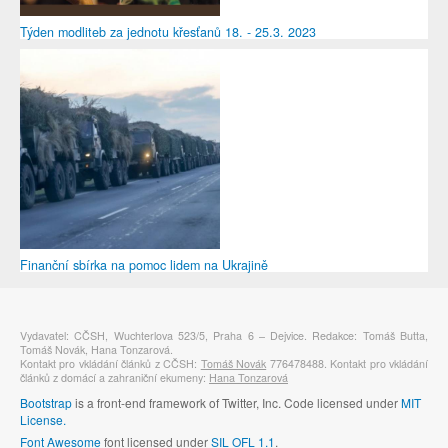
Týden modliteb za jednotu křesťanů 18. - 25.3. 2023
Finanční sbírka na pomoc lidem na Ukrajině
Vydavatel: CČSH, Wuchterlova 523/5, Praha 6 – Dejvice. Redakce: Tomáš Butta,
Tomáš Novák, Hana Tonzarová.
Kontakt pro vkládání článků z CČSH:
Tomáš Novák
776478488. Kontakt pro vkládání
článků z domácí a zahraniční ekumeny:
Hana Tonzarová
Bootstrap
is a front-end framework of Twitter, Inc. Code licensed under
MIT
License.
Font Awesome
font licensed under
SIL OFL 1.1
.