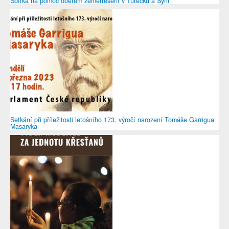
Sbírka na pomoc obětem zemětřesení v Turecku a Sýrii
Setkání při příležitosti letošního 173. výročí narození Tomáše Garrigua
Masaryka