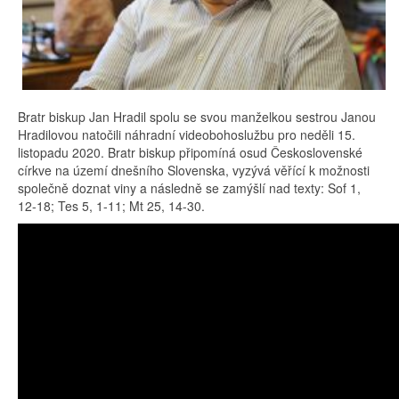
Bratr biskup Jan Hradil spolu se svou manželkou sestrou Janou
Hradilovou natočili náhradní videobohoslužbu pro neděli 15.
listopadu 2020. Bratr biskup připomíná osud Československé
církve na území dnešního Slovenska, vyzývá věřící k možnosti
společně doznat viny a následně se zamýšlí nad texty: Sof 1,
12-18; Tes 5, 1-11; Mt 25, 14-30.