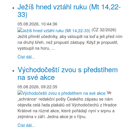
Ježíš hned vztáhl ruku (Mt 14,22-
33)
05.08.2026, 10:44:36
(ČZ 32/2026)
Ježíš přiměl učedníky, aby vstoupili na loď a jeli před ním
na druhý břeh, než propustí zástupy. Když je propustil,
vystoupil na horu, ...
Číst dál...
Východočeští zvou s předstihem
na své akce
05.08.2026, 09:22:35
Ve
„schránce“ redakční pošty Českého zápasu se nám
objevila celá řada plakátů od Východočechů z Hradce
Králové na různé akce, které pořádají nyní v srpnu a
zejména v září. Jedna akce je v říjnu.
Číst dál...