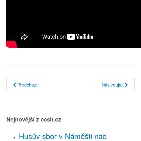
Předchozí
Následující
Nejnovější z ccsh.cz
Husův sbor v Náměšti nad