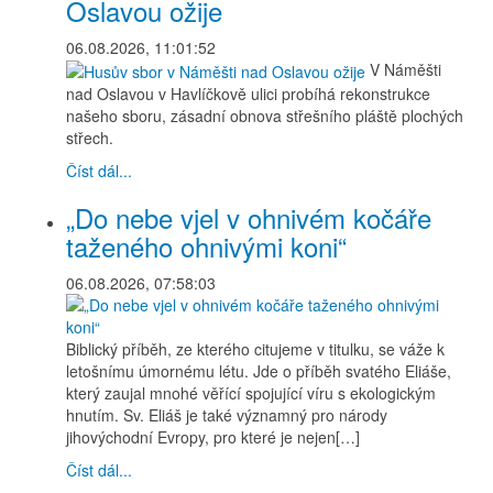
Oslavou ožije
06.08.2026, 11:01:52
V Náměšti
nad Oslavou v Havlíčkově ulici probíhá rekonstrukce
našeho sboru, zásadní obnova střešního pláště plochých
střech.
Číst dál...
„Do nebe vjel v ohnivém kočáře
taženého ohnivými koni“
06.08.2026, 07:58:03
Biblický příběh, ze kterého citujeme v titulku, se váže k
letošnímu úmornému létu. Jde o příběh svatého Eliáše,
který zaujal mnohé věřící spojující víru s ekologickým
hnutím. Sv. Eliáš je také významný pro národy
jihovýchodní Evropy, pro které je nejen[…]
Číst dál...