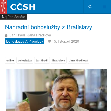
Nepřehlédněte
Nepřehlédněte
Nepřehlédněte
Nepřehlédněte
Náhradní bohoslužby z Bratislavy
Jan Hradil, Jana Hradilová
Bohoslužby A Promluvy
15. listopad 2020
online
bohoslužba
Jan Hradil
Bratislava
Jana Hradilová