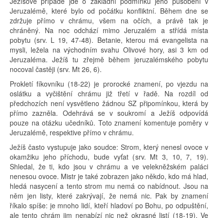
Ježíšově případě jde o základní podmínku jeho působení v
Jeruzalémě, které bylo od počátku konfliktní. Během dne se
zdržuje přímo v chrámu, všem na očích, a právě tak je
chráněný. Na noc odchází mimo Jeruzalém a střídá místa
pobytu (srv. L 19, 47-48). Betanie, kterou má evangelista na
mysli, ležela na východním svahu Olivové hory, asi 3 km od
Jeruzaléma. Ježíš tu zřejmě během jeruzalémského pobytu
nocoval častěji (srv. Mt 26, 6).
Prokletí fíkovníku (18-22) je prorocké znamení, po vjezdu na
oslátku a vyčištění chrámu již třetí v řadě. Na rozdíl od
předchozích není vysvětleno žádnou SZ připomínkou, která by
přímo zazněla. Odehrává se v soukromí a Ježíš odpovídá
pouze na otázku učedníků. Toto znamení komentuje poměry v
Jeruzalémě, respektive přímo v chrámu.
Ježíš často vystupuje jako soudce: Strom, který nenesl ovoce v
okamžiku jeho příchodu, bude vyťat (srv. Mt 3, 10, 7, 19).
Shledal, že ti, kdo jsou v chrámu a ve velekněžském paláci
nenesou ovoce. Mistr je také zobrazen jako někdo, kdo má hlad,
hledá nasycení a tento strom mu nemá co nabídnout. Jsou na
něm jen listy, které zakrývají, že nemá nic. Pak by znamení
říkalo spíše: je mnoho lidí, kteří hladoví po Bohu, po odpuštění,
ale tento chrám jim nenabízí nic než okrasné listí (18-19). Ve