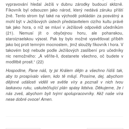
vypravování hledal Ježíš v dubnu zárodky budoucí sklizně.
Fíkovník byl odsouzen jako národ, který nedává záruku příští
žně. Tento strom byl také na východě pokládán za posvátný a
mohl být v Ježíšových ústech představitelem cizího kultu právě
tak jako hora, o níž se mluví v Ježíšově odpovědi učedníkům
(21). Nemusí jít o obyčejnou horu, ale pohanskou,
staroizraelskou výsost. Pak by bylo možné vysvětlovat příběh
jako boj proti temným mocnostem, jimž sloužily fíkovník i hora. V
takovém boji nebude podle Ježíšových zaslíbení pro učedníky
nic nemožného: „A věříte-li, dostanete všechno, oč budete v
modlitbě prosit.“ (22)
Hospodine, Pane náš, ty jsi Králem dějin a všechno řídíš tak,
aby to prospívalo všem, kdo tě milují. Prosíme, dej, abychom
dějinné události viděli ve světle víry a poznali v nich tvou
laskavou ruku, uskutečňující plán spásy lidstva. Děkujeme, že i
nás zveš, abychom byli tvými spolupracovníky. Kéž naše víra
nese dobré ovoce! Amen.