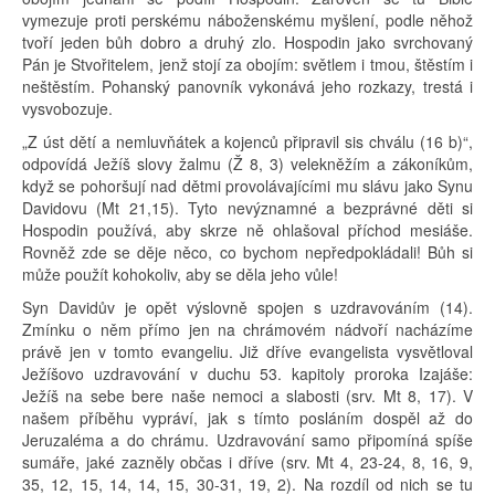
vymezuje proti perskému náboženskému myšlení, podle něhož
tvoří jeden bůh dobro a druhý zlo. Hospodin jako svrchovaný
Pán je Stvořitelem, jenž stojí za obojím: světlem i tmou, štěstím i
neštěstím. Pohanský panovník vykonává jeho rozkazy, trestá i
vysvobozuje.
„Z úst dětí a nemluvňátek a kojenců připravil sis chválu (16 b)“,
odpovídá Ježíš slovy žalmu (Ž 8, 3) velekněžím a zákoníkům,
když se pohoršují nad dětmi provolávajícími mu slávu jako Synu
Davidovu (Mt 21,15). Tyto nevýznamné a bezprávné děti si
Hospodin používá, aby skrze ně ohlašoval příchod mesiáše.
Rovněž zde se děje něco, co bychom nepředpokládali! Bůh si
může použít kohokoliv, aby se děla jeho vůle!
Syn Davidův je opět výslovně spojen s uzdravováním (14).
Zmínku o něm přímo jen na chrámovém nádvoří nacházíme
právě jen v tomto evangeliu. Již dříve evangelista vysvětloval
Ježíšovo uzdravování v duchu 53. kapitoly proroka Izajáše:
Ježíš na sebe bere naše nemoci a slabosti (srv. Mt 8, 17). V
našem příběhu vypráví, jak s tímto posláním dospěl až do
Jeruzaléma a do chrámu. Uzdravování samo připomíná spíše
sumáře, jaké zazněly občas i dříve (srv. Mt 4, 23-24, 8, 16, 9,
35, 12, 15, 14, 14, 15, 30-31, 19, 2). Na rozdíl od nich se tu