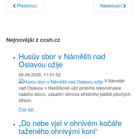
Předchozí
Následující
Nejnovější z ccsh.cz
Husův sbor v Náměšti nad
Oslavou ožije
06.08.2026, 11:01:52
V Náměšti
nad Oslavou v Havlíčkově ulici probíhá rekonstrukce
našeho sboru, zásadní obnova střešního pláště plochých
střech.
Číst dál...
„Do nebe vjel v ohnivém kočáře
taženého ohnivými koni“