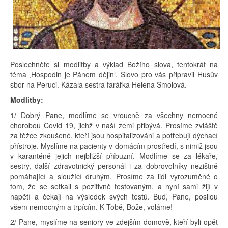
Poslechněte si modlitby a výklad Božího slova, tentokrát na
téma ‚Hospodin je Pánem dějin‘. Slovo pro vás připravil Husův
sbor na Peruci. Kázala sestra farářka Helena Smolová.
Modlitby:
1/ Dobrý Pane, modlíme se vroucně za všechny nemocné
chorobou Covid 19, jichž v naší zemi přibývá. Prosíme zvláště
za těžce zkoušené, kteří jsou hospitalizováni a potřebují dýchací
přístroje. Myslíme na pacienty v domácím prostředí, s nimiž jsou
v karanténě jejich nejbližší příbuzní. Modlíme se za lékaře,
sestry, další zdravotnický personál i za dobrovolníky nezištně
pomáhající a sloužící druhým. Prosíme za lidi vyrozuměné o
tom, že se setkali s pozitivně testovaným, a nyní sami žijí v
napětí a čekají na výsledek svých testů. Buď, Pane, posilou
všem nemocným a trpícím. K Tobě, Bože, voláme!
2/ Pane, myslíme na seniory ve zdejším domově, kteří byli opět