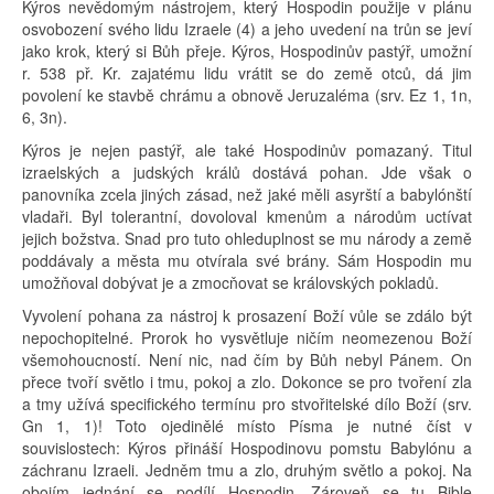
Kýros nevědomým nástrojem, který Hospodin použije v plánu
osvobození svého lidu Izraele (4) a jeho uvedení na trůn se jeví
jako krok, který si Bůh přeje. Kýros, Hospodinův pastýř, umožní
r. 538 př. Kr. zajatému lidu vrátit se do země otců, dá jim
povolení ke stavbě chrámu a obnově Jeruzaléma (srv. Ez 1, 1n,
6, 3n).
Kýros je nejen pastýř, ale také Hospodinův pomazaný. Titul
izraelských a judských králů dostává pohan. Jde však o
panovníka zcela jiných zásad, než jaké měli asyrští a babylónští
vladaři. Byl tolerantní, dovoloval kmenům a národům uctívat
jejich božstva. Snad pro tuto ohleduplnost se mu národy a země
poddávaly a města mu otvírala své brány. Sám Hospodin mu
umožňoval dobývat je a zmocňovat se královských pokladů.
Vyvolení pohana za nástroj k prosazení Boží vůle se zdálo být
nepochopitelné. Prorok ho vysvětluje ničím neomezenou Boží
všemohoucností. Není nic, nad čím by Bůh nebyl Pánem. On
přece tvoří světlo i tmu, pokoj a zlo. Dokonce se pro tvoření zla
a tmy užívá specifického termínu pro stvořitelské dílo Boží (srv.
Gn 1, 1)! Toto ojedinělé místo Písma je nutné číst v
souvislostech: Kýros přináší Hospodinovu pomstu Babylónu a
záchranu Izraeli. Jedněm tmu a zlo, druhým světlo a pokoj. Na
obojím jednání se podílí Hospodin. Zároveň se tu Bible