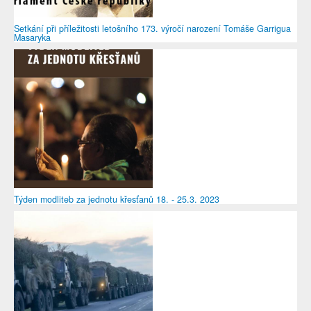
Setkání při příležitosti letošního 173. výročí narození Tomáše Garrigua
Masaryka
Týden modliteb za jednotu křesťanů 18. - 25.3. 2023