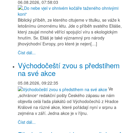
06.08.2026, 07:58:03
Biblický příběh, ze kterého citujeme v titulku, se váže k
letošnímu úmornému létu. Jde o příběh svatého Eliáše,
který zaujal mnohé věřící spojující víru s ekologickým
hnutím. Sv. Eliáš je také významný pro národy
jihovýchodní Evropy, pro které je nejen[…]
Číst dál...
Východočeští zvou s předstihem
na své akce
05.08.2026, 09:22:35
Ve
„schránce“ redakční pošty Českého zápasu se nám
objevila celá řada plakátů od Východočechů z Hradce
Králové na různé akce, které pořádají nyní v srpnu a
zejména v září. Jedna akce je v říjnu.
Číst dál...