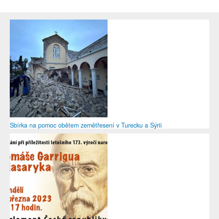
Sbírka na pomoc obětem zemětřesení v Turecku a Sýrii