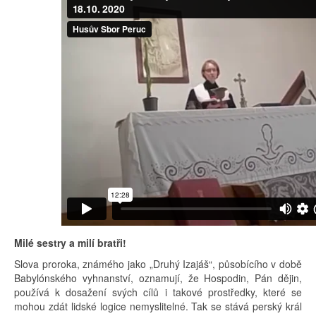
Milé sestry a milí bratři!
Slova proroka, známého jako „Druhý Izajáš“, působícího v době
Babylónského vyhnanství, oznamují, že Hospodin, Pán dějin,
používá k dosažení svých cílů i takové prostředky, které se
mohou zdát lidské logice nemyslitelné. Tak se stává perský král