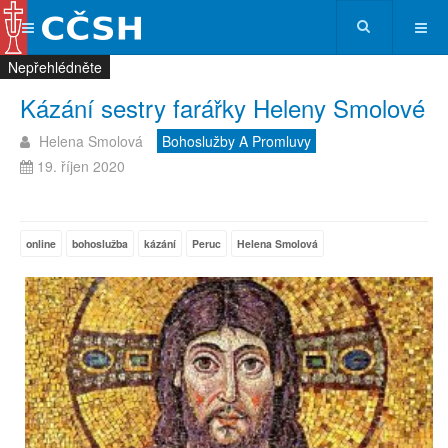
Nepřehlédněte
Nepřehlédněte
Nepřehlédněte
Nepřehlédněte
Kázání sestry farářky Heleny Smolové
Helena Smolová
Bohoslužby A Promluvy
19. říjen 2020
online
bohoslužba
kázání
Peruc
Helena Smolová