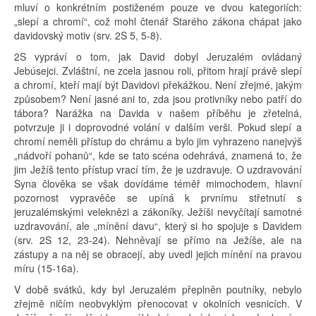
mluví o konkrétním postiženém pouze ve dvou kategoriích:
„slepí a chromí“, což mohl čtenář Starého zákona chápat jako
davidovský motiv (srv. 2S 5, 5-8).
2S vypráví o tom, jak David dobyl Jeruzalém ovládaný
Jebúsejci. Zvláštní, ne zcela jasnou roli, přitom hrají právě slepí
a chromí, kteří mají být Davidovi překážkou. Není zřejmé, jakým
způsobem? Není jasné ani to, zda jsou protivníky nebo patří do
tábora? Narážka na Davida v našem příběhu je zřetelná,
potvrzuje ji i doprovodné volání v dalším verši. Pokud slepí a
chromí neměli přístup do chrámu a bylo jim vyhrazeno nanejvýš
„nádvoří pohanů“, kde se tato scéna odehrává, znamená to, že
jim Ježíš tento přístup vrací tím, že je uzdravuje. O uzdravování
Syna člověka se však dovídáme téměř mimochodem, hlavní
pozornost vypravěče se upíná k prvnímu střetnutí s
jeruzalémskými veleknězi a zákoníky. Ježíši nevyčítají samotné
uzdravování, ale „mínění davu“, který si ho spojuje s Davidem
(srv. 2S 12, 23-24). Nehněvají se přímo na Ježíše, ale na
zástupy a na něj se obracejí, aby uvedl jejich mínění na pravou
míru (15-16a).
V době svátků, kdy byl Jeruzalém přeplněn poutníky, nebylo
zřejmě ničím neobvyklým přenocovat v okolních vesnicích. V