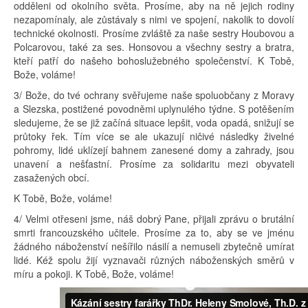
odděleni od okolního světa. Prosíme, aby na ně jejich rodiny
nezapomínaly, ale zůstávaly s nimi ve spojení, nakolik to dovolí
technické okolnosti. Prosíme zvláště za naše sestry Houbovou a
Polcarovou, také za ses. Honsovou a všechny sestry a bratra,
kteří patří do našeho bohoslužebného společenství. K Tobě,
Bože, voláme!
3/ Bože, do tvé ochrany svěřujeme naše spoluobčany z Moravy
a Slezska, postižené povodněmi uplynulého týdne. S potěšením
sledujeme, že se již začíná situace lepšit, voda opadá, snižují se
průtoky řek. Tím více se ale ukazují ničivé následky živelné
pohromy, lidé uklízejí bahnem zanesené domy a zahrady, jsou
unavení a nešťastní. Prosíme za solidaritu mezi obyvateli
zasažených obcí.
K Tobě, Bože, voláme!
4/ Velmi otřeseni jsme, náš dobrý Pane, přijali zprávu o brutální
smrti francouzského učitele. Prosíme za to, aby se ve jménu
žádného náboženství nešířilo násilí a nemuseli zbytečně umírat
lidé. Kéž spolu žijí vyznavači různých náboženských směrů v
míru a pokoji. K Tobě, Bože, voláme!