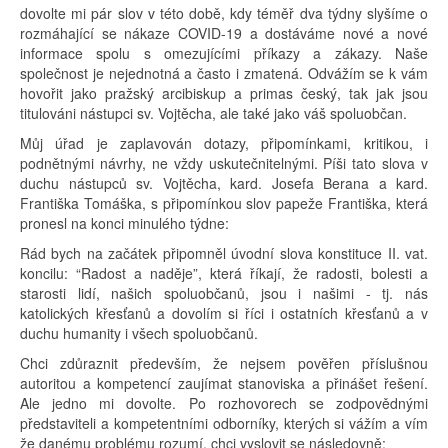
dovolte mi pár slov v této době, kdy téměř dva týdny slyšíme o
rozmáhající se nákaze COVID-19 a dostáváme nové a nové
informace spolu s omezujícími příkazy a zákazy. Naše
společnost je nejednotná a často i zmatená. Odvážím se k vám
hovořit jako pražský arcibiskup a primas český, tak jak jsou
titulováni nástupci sv. Vojtěcha, ale také jako váš spoluobčan.
Můj úřad je zaplavován dotazy, připomínkami, kritikou, i
podnětnými návrhy, ne vždy uskutečnitelnými. Píši tato slova v
duchu nástupců sv. Vojtěcha, kard. Josefa Berana a kard.
Františka Tomáška, s připomínkou slov papeže Františka, která
pronesl na konci minulého týdne:
Rád bych na začátek připomněl úvodní slova konstituce II. vat.
koncilu: “Radost a naděje”, která říkají, že radosti, bolesti a
starosti lidí, našich spoluobčanů, jsou i našimi - tj. nás
katolických křesťanů a dovolím si říci i ostatních křesťanů a v
duchu humanity i všech spoluobčanů.
Chci zdůraznit především, že nejsem pověřen příslušnou
autoritou a kompetencí zaujímat stanoviska a přinášet řešení.
Ale jedno mi dovolte. Po rozhovorech se zodpovědnými
představiteli a kompetentními odborníky, kterých si vážím a vím
že danému problému rozumí, chci vyslovit se následovně: