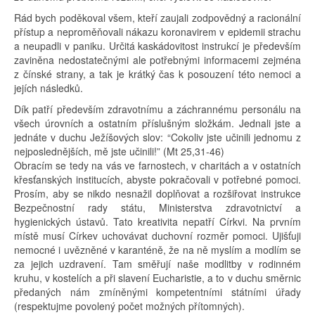
Rád bych poděkoval všem, kteří zaujali zodpovědný a racionální
přístup a neproměňovali nákazu koronavirem v epidemii strachu
a neupadli v paniku. Určitá kaskádovitost instrukcí je především
zaviněna nedostatečnými ale potřebnými informacemi zejména
z čínské strany, a tak je krátký čas k posouzení této nemoci a
jejích následků.
Dík patří především zdravotnímu a záchrannému personálu na
všech úrovních a ostatním příslušným složkám. Jednali jste a
jednáte v duchu Ježíšových slov: “Cokoliv jste učinili jednomu z
nejposlednějších, mě jste učinili!” (Mt 25,31-46)
Obracím se tedy na vás ve farnostech, v charitách a v ostatních
křesťanských institucích, abyste pokračovali v potřebné pomoci.
Prosím, aby se nikdo nesnažil doplňovat a rozšiřovat instrukce
Bezpečnostní rady státu, Ministerstva zdravotnictví a
hygienických ústavů. Tato kreativita nepatří Církvi. Na prvním
místě musí Církev uchovávat duchovní rozměr pomoci. Ujišťuji
nemocné i uvězněné v karanténě, že na ně myslím a modlím se
za jejich uzdravení. Tam směřují naše modlitby v rodinném
kruhu, v kostelích a při slavení Eucharistie, a to v duchu směrnic
předaných nám zmíněnými kompetentními státními úřady
(respektujme povolený počet možných přítomných).