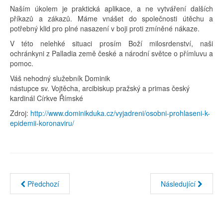
Naším úkolem je praktická aplikace, a ne vytváření dalších
příkazů a zákazů. Máme vnášet do společnosti útěchu a
potřebný klid pro plné nasazení v boji proti zmíněné nákaze.
V této nelehké situaci prosím Boží milosrdenství, naši
ochránkyni z Palladia země české a národní světce o přímluvu a
pomoc.
Váš nehodný služebník Dominik
nástupce sv. Vojtěcha, arcibiskup pražský a primas český
kardinál Církve Římské
Zdroj:
http://www.dominikduka.cz/vyjadreni/osobni-prohlaseni-k-
epidemii-koronaviru/
Předchozí
Následující