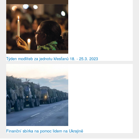
Týden modliteb za jednotu křesťanů 18. - 25.3. 2023
Finanční sbírka na pomoc lidem na Ukrajině