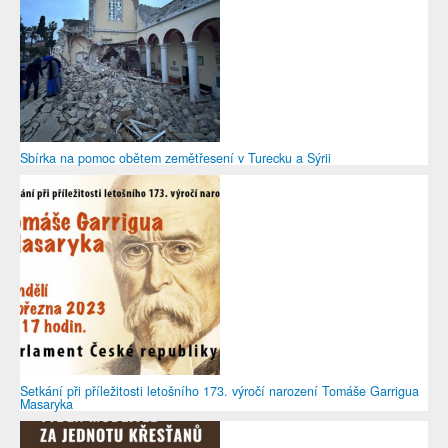
Sbírka na pomoc obětem zemětřesení v Turecku a Sýrii
Setkání při příležitosti letošního 173. výročí narození Tomáše Garrigua
Masaryka