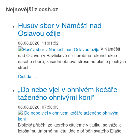
Nejnovější z ccsh.cz
Husův sbor v Náměšti nad
Oslavou ožije
06.08.2026, 11:01:52
V Náměšti
nad Oslavou v Havlíčkově ulici probíhá rekonstrukce
našeho sboru, zásadní obnova střešního pláště plochých
střech.
Číst dál...
„Do nebe vjel v ohnivém kočáře
taženého ohnivými koni“
06.08.2026, 07:58:03
Biblický příběh, ze kterého citujeme v titulku, se váže k
letošnímu úmornému létu. Jde o příběh svatého Eliáše,