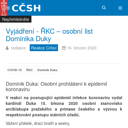
Nepřehlédněte
Nepřehlédněte
Nepřehlédněte
Nepřehlédněte
Vyjádření - ŘKC – osobní list
Dominika Duky
redakce
Reakce Církví
16. březen 2020
COVID-19
ŘKC
Dominik Duka
Dominik Duka: Osobní prohlášení k epidemii
koronaviru
V reakci na postupující epidemii infekce koronaviru vydal
kardinál Duka 15. března 2020 osobní stanovisko
arcibiskupa pražského a primase českého s výzvou k
respektování postupu státních úřadů.
Vážení přátelé, drazí bratři a sestry,