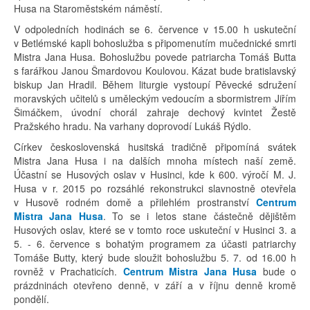
Husa na Staroměstském náměstí.
V odpoledních hodinách se 6. července v 15.00 h uskuteční
v Betlémské kapli bohoslužba s připomenutím mučednické smrti
Mistra Jana Husa. Bohoslužbu povede patriarcha Tomáš Butta
s farářkou Janou Šmardovou Koulovou. Kázat bude bratislavský
biskup Jan Hradil. Během liturgie vystoupí Pěvecké sdružení
moravských učitelů s uměleckým vedoucím a sbormistrem Jiřím
Šimáčkem, úvodní chorál zahraje dechový kvintet Žestě
Pražského hradu. Na varhany doprovodí Lukáš Rýdlo.
Církev československá husitská tradičně připomíná svátek
Mistra Jana Husa i na dalších mnoha místech naší země.
Účastní se Husových oslav v Husinci, kde k 600. výročí M. J.
Husa v r. 2015 po rozsáhlé rekonstrukci slavnostně otevřela
v Husově rodném domě a přilehlém prostranství
Centrum
Mistra Jana Husa
. To se i letos stane částečně dějištěm
Husových oslav, které se v tomto roce uskuteční v Husinci 3. a
5. - 6. července s bohatým programem za účasti patriarchy
Tomáše Butty, který bude sloužit bohoslužbu 5. 7. od 16.00 h
rovněž v Prachaticích.
Centrum Mistra Jana Husa
bude o
prázdninách otevřeno denně, v září a v říjnu denně kromě
pondělí.