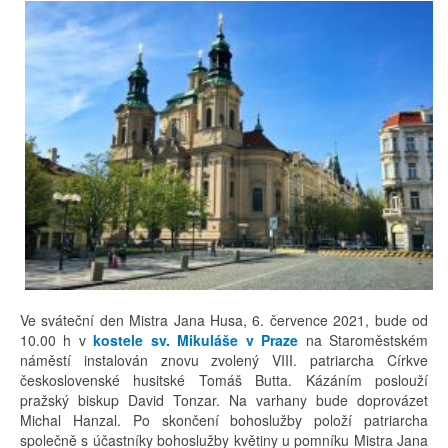
Ve sváteční den Mistra Jana Husa, 6. července 2021, bude od
10.00 h v
kostele sv. Mikuláše v Praze
na Staroměstském
náměstí instalován znovu zvolený VIII. patriarcha Církve
československé husitské Tomáš Butta. Kázáním poslouží
pražský biskup David Tonzar. Na varhany bude doprovázet
Michal Hanzal. Po skončení bohoslužby položí patriarcha
společně s účastníky bohoslužby květiny u pomníku Mistra Jana