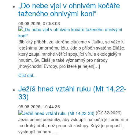
„Do nebe vjel v ohnivém kočáře
taženého ohnivými koni“
06.08.2026, 07:58:03
Biblický příběh, ze kterého citujeme v titulku, se váže k
letošnímu úmornému létu. Jde o příběh svatého Eliáše,
který zaujal mnohé věřící spojující víru s ekologickým
hnutím. Sv. Eliáš je také významný pro národy
jihovýchodní Evropy, pro které je nejen[…]
Číst dál...
Ježíš hned vztáhl ruku (Mt 14,22-
33)
05.08.2026, 10:44:36
(ČZ 32/2026)
Ježíš přiměl učedníky, aby vstoupili na loď a jeli před ním
na druhý břeh, než propustí zástupy. Když je propustil,
vystoupil na horu, ...