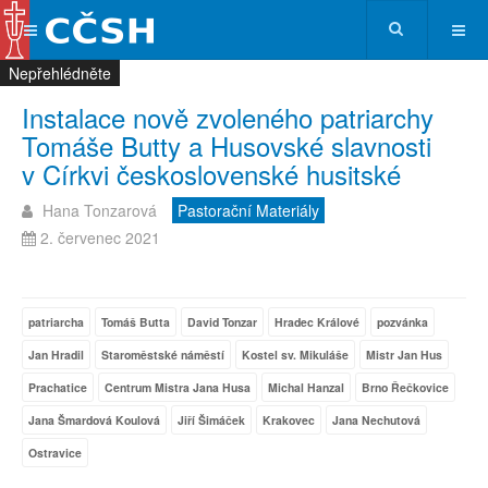
Nepřehlédněte
Nepřehlédněte
Nepřehlédněte
Nepřehlédněte
Instalace nově zvoleného patriarchy
Tomáše Butty a Husovské slavnosti
v Církvi československé husitské
Hana Tonzarová
Pastorační Materiály
2. červenec 2021
patriarcha
Tomáš Butta
David Tonzar
Hradec Králové
pozvánka
Jan Hradil
Staroměstské náměstí
Kostel sv. Mikuláše
Mistr Jan Hus
Prachatice
Centrum Mistra Jana Husa
Michal Hanzal
Brno Řečkovice
Jana Šmardová Koulová
Jiří Šimáček
Krakovec
Jana Nechutová
Ostravice