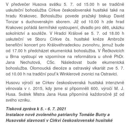
V předvečer Husova svátku 5. 7. od 15.00 h se tradičně
uskuteční bohoslužba Církve československé husitské také na
hradu Krakovec. Bohoslužbu povede pražský biskup David
Tonzar s duchovenským sborem. Již od 10.00 h zde hrad
Krakovec pořádá šermířské vystoupení, divadlo pro děti, ukázku
sokolnictví a soutěže. V Hradci Králové se 5. 7. od 18.00 h
uskuteční ve Sboru Církve čs. husitské kněze Ambrože
benefiční koncert pro Královéhradeckou zvonohru, jemuž bude
od 17.00 h předcházet ekumenická bohoslužba. V Řečkovicích
u Brna vystoupí ve vzpomínce na reformátora u ohně PhDr.
Jana Nechutová, CSc. Následovat bude ekumenická
bohoslužba. Olomoucká diecéze a ostravský vikariát zve 5. 7.
od 10.00 h na tradiční pouť k Winklerově zvonici na Ostravici.
Husovu výročí se Církev československá husitská intenzivně
věnovala v r. 2015, kdy jsme si připomněli 600. výročí M. J.
Husa. Svátek Mistra Jana Husa připomíná každoročně již od
svého vzniku.
Tisková zpráva k 5. - 6. 7. 2021
Instalace nově zvoleného patriarchy Tomáše Butty a
Husovské slavnosti v Církvi československé husitské