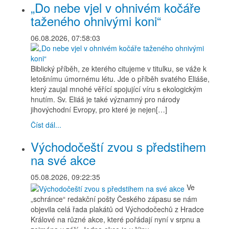
„Do nebe vjel v ohnivém kočáře
taženého ohnivými koni“
06.08.2026, 07:58:03
Biblický příběh, ze kterého citujeme v titulku, se váže k
letošnímu úmornému létu. Jde o příběh svatého Eliáše,
který zaujal mnohé věřící spojující víru s ekologickým
hnutím. Sv. Eliáš je také významný pro národy
jihovýchodní Evropy, pro které je nejen[…]
Číst dál...
Východočeští zvou s předstihem
na své akce
05.08.2026, 09:22:35
Ve
„schránce“ redakční pošty Českého zápasu se nám
objevila celá řada plakátů od Východočechů z Hradce
Králové na různé akce, které pořádají nyní v srpnu a