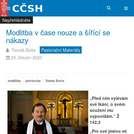
Nepřehlédněte
Nepřehlédněte
Nepřehlédněte
Nepřehlédněte
Modlitba v čase nouze a šířící se
nákazy
Tomáš Butta
Pastorační Materiály
20. březen 2020
modlitba
patriarcha
Tomáš Butta
„Před ním vylévám
své lkání, o svém
soužení mu
vypovídám.“ Ž
142,3
„Pro své jméno mi