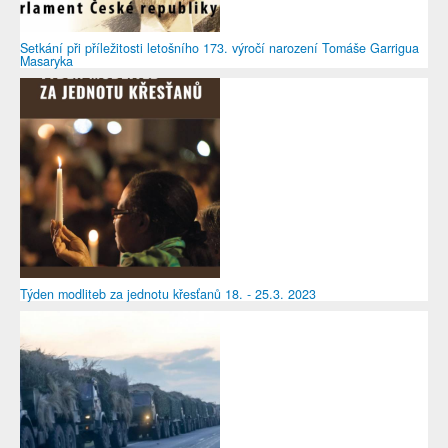
Setkání při příležitosti letošního 173. výročí narození Tomáše Garrigua
Masaryka
Týden modliteb za jednotu křesťanů 18. - 25.3. 2023