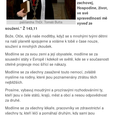
zachovej,
Hospodine, život,
ve své
spravedlnosti mě
patriarcha ThDr. Tomáš Butta
vyveď ze
soužení.“ Ž 143,11
Bože, Otče, slyš naše modlitby, když se s mnohými tvými dětmi
na naší planetě spojujeme a voláme k tobě v čase nouze,
soužení a mnohých zkoušek.
Modlíme se za svou zemi a její obyvatele, modlíme se za
sousední státy v Evropě i kdekoli ve světě, kde se v současnosti
citelně projevuje moc šířící se nákazy.
Modlíme se za všechny zasažené touto nemocí, zvláště
myslíme na rodiny, které jsou poznamenány ztrátou těch
nejbližších.
Prosíme, vybavuj moudrými a prozíravými rozhodováními ty,
kteří jsou v čele států, krajů, měst a obcí a nesou odpovědnost
za druhé.
Modlíme se za všechny lékaře, pracovníky ve zdravotnictví a
všechny ty, kteří léčí a pomáhají druhým, kdy sami jsou