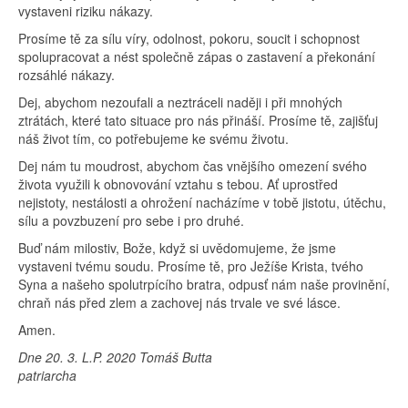
vystaveni riziku nákazy.
Prosíme tě za sílu víry, odolnost, pokoru, soucit i schopnost
spolupracovat a nést společně zápas o zastavení a překonání
rozsáhlé nákazy.
Dej, abychom nezoufali a neztráceli naději i při mnohých
ztrátách, které tato situace pro nás přináší. Prosíme tě, zajišťuj
náš život tím, co potřebujeme ke svému životu.
Dej nám tu moudrost, abychom čas vnějšího omezení svého
života využili k obnovování vztahu s tebou. Ať uprostřed
nejistoty, nestálosti a ohrožení nacházíme v tobě jistotu, útěchu,
sílu a povzbuzení pro sebe i pro druhé.
Buď nám milostiv, Bože, když si uvědomujeme, že jsme
vystaveni tvému soudu. Prosíme tě, pro Ježíše Krista, tvého
Syna a našeho spolutrpícího bratra, odpusť nám naše provinění,
chraň nás před zlem a zachovej nás trvale ve své lásce.
Amen.
Dne 20. 3. L.P. 2020 Tomáš Butta
patriarcha