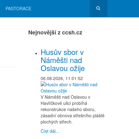
PASTORACE
Nejnovější z ccsh.cz
Husův sbor v
Náměšti nad
Oslavou ožije
06.08.2026, 11:01:52
V Náměšti nad Oslavou v
Havlíčkově ulici probíhá
rekonstrukce našeho sboru,
zásadní obnova střešního pláště
plochých střech.
Číst dál...