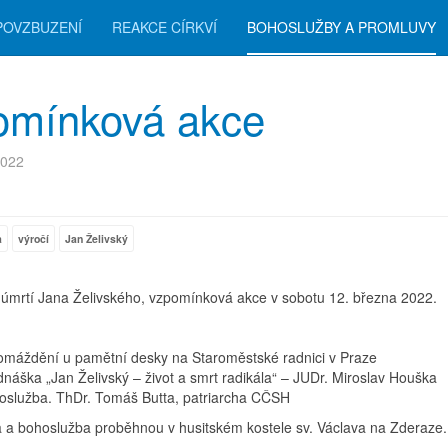
POVZBUZENÍ
REAKCE CÍRKVÍ
BOHOSLUŽBY A PROMLUVY
pomínková akce
2022
a
výročí
Jan Želivský
d úmrtí Jana Želivského, vzpomínková akce v sobotu 12. března 2022.
omáždění u pamětní desky na Staroměstské radnici v Praze
náška „Jan Želivský – život a smrt radikála“ – JUDr. Miroslav Houška
oslužba. ThDr. Tomáš Butta, patriarcha CČSH
 a bohoslužba proběhnou v husitském kostele sv. Václava na Zderaze.