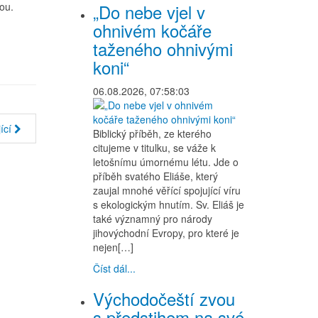
ou.
„Do nebe vjel v
ohnivém kočáře
taženého ohnivými
koni“
06.08.2026, 07:58:03
ící
Biblický příběh, ze kterého
citujeme v titulku, se váže k
letošnímu úmornému létu. Jde o
příběh svatého Eliáše, který
zaujal mnohé věřící spojující víru
s ekologickým hnutím. Sv. Eliáš je
také významný pro národy
jihovýchodní Evropy, pro které je
nejen[…]
Číst dál...
Východočeští zvou
s předstihem na své