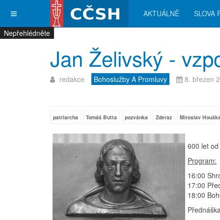
AKTUÁLNĚ
SLOVA 
Nepřehlédněte
Nepřehlédněte
Nepřehlédněte
Nepřehlédněte
Jan Želivský - vz
redakce
Bohoslužby A Promluvy
8. březen 
patriarcha
Tomáš Butta
pozvánka
Zderaz
Miroslav Houšk
600 let o
Program:
16:00 Shr
17:00 Před
18:00 Boh
Přednáška