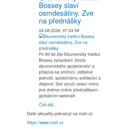
Bossey slaví
osmdesátiny. Zve
na přednášky
04.08.2026, 07:24:58
Po 80 let žije Ekumenický institut
Bossey způsobem života
ekumenického společenství a
přispívá ke smíření, viditelné
jednotě, společnému svědectví a
diakonii. Své výročí oslaví mimo
jiné dvěma online přednáškami -
globálními webináři
Číst dál...
Další aktuality pokračují na ccsh.cz
https://www.ccsh.cz