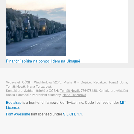
Finanční sbírka na pomoc lidem na Ukrajině
Vydavatel: CČSH, Wuchterlova 523/5, Praha 6 – Dejvice. Redakce: Tomáš Butta,
Tomáš Novák, Hana Tonzarová.
Kontakt pro vkládání článků z CČSH:
Tomáš Novák
776478488. Kontakt pro vkládání
článků z domácí a zahraniční ekumeny:
Hana Tonzarová
Bootstrap
is a front-end framework of Twitter, Inc. Code licensed under
MIT
License.
Font Awesome
font licensed under
SIL OFL 1.1
.