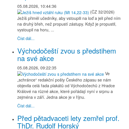
05.08.2026, 10:44:36
(ČZ 32/2026)
Ježíš přiměl učedníky, aby vstoupili na loď a jeli před ním
na druhý břeh, než propustí zástupy. Když je propustil,
vystoupil na horu, ...
Číst dál...
Východočeští zvou s předstihem
na své akce
05.08.2026, 09:22:35
Ve
„schránce“ redakční pošty Českého zápasu se nám
objevila celá řada plakátů od Východočechů z Hradce
Králové na různé akce, které pořádají nyní v srpnu a
zejména v září. Jedna akce je v říjnu.
Číst dál...
Před pětadvaceti lety zemřel prof.
ThDr. Rudolf Horský