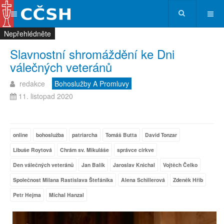
Nepřehlédněte
Nepřehlédněte
Nepřehlédněte
Nepřehlédněte
Slavnostní shromáždění ke Dni
válečných veteránů
redakce
Bohoslužby A Promluvy
11. listopad 2020
online
bohoslužba
patriarcha
Tomáš Butta
David Tonzar
Libuše Roytová
Chrám sv. Mikuláše
správce církve
Den válečných veteránů
Jan Balík
Jaroslav Knichal
Vojtěch Čelko
Společnost Milana Rastislava Štefánika
Alena Schillerová
Zdeněk Hřib
Petr Hejma
Michal Hanzal