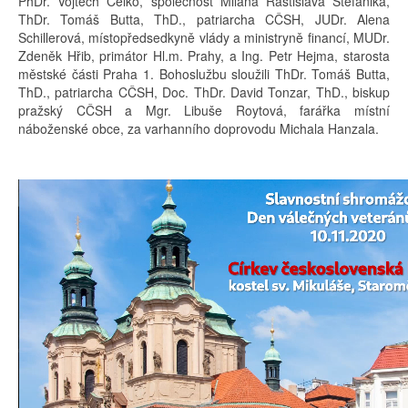
PhDr. Vojtěch Čelko, společnost Milana Rastislava Štefánika,
ThDr. Tomáš Butta, ThD., patriarcha CČSH, JUDr. Alena
Schillerová, místopředsedkyně vlády a ministryně financí, MUDr.
Zdeněk Hřib, primátor Hl.m. Prahy, a Ing. Petr Hejma, starosta
městské části Praha 1. Bohoslužbu sloužili ThDr. Tomáš Butta,
ThD., patriarcha CČSH, Doc. ThDr. David Tonzar, ThD., biskup
pražský CČSH a Mgr. Libuše Roytová, farářka místní
náboženské obce, za varhanního doprovodu Michala Hanzala.