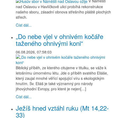
V Náměšti
nad Oslavou v Havlíčkově ulici probíhá rekonstrukce
našeho sboru, zásadní obnova střešního pláště plochých
střech.
Číst dál...
„Do nebe vjel v ohnivém kočáře
taženého ohnivými koni“
06.08.2026, 07:58:03
Biblický příběh, ze kterého citujeme v titulku, se váže k
letošnímu úmornému létu. Jde o příběh svatého Eliáše,
který zaujal mnohé věřící spojující víru s ekologickým
hnutím. Sv. Eliáš je také významný pro národy
jihovýchodní Evropy, pro které je nejen[…]
Číst dál...
Ježíš hned vztáhl ruku (Mt 14,22-
33)