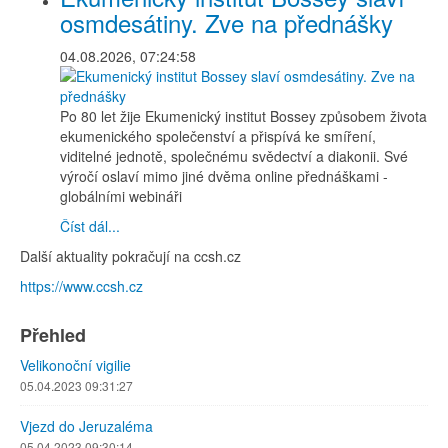
osmdesátiny. Zve na přednášky
04.08.2026, 07:24:58
Po 80 let žije Ekumenický institut Bossey způsobem života
ekumenického společenství a přispívá ke smíření,
viditelné jednotě, společnému svědectví a diakonii. Své
výročí oslaví mimo jiné dvěma online přednáškami -
globálními webináři
Číst dál...
Další aktuality pokračují na ccsh.cz
https://www.ccsh.cz
Přehled
Velikonoční vigilie
05.04.2023 09:31:27
Vjezd do Jeruzaléma
05.04.2023 09:30:14