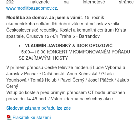
2021 naleznete na internetové stránce
www.modlitbazadomov.cz
.
Modlitba za domov. Já jsem s vámi!
. 15. ročník
ekumenického setkání lidí dobré vůle v rámci oslav vzniku
Československé republiky. Kostel a komunitní centrum Krista
spasitele, Grusova 1274/4 Praha 5 - Barrandov.
VLADIMÍR JAVORSKÝ & IGOR OROZOVIČ
15:00—16:00 KONCERT V KOMPONOVANÉM POŘADU
SE ZAJÍMAVÝMI HOSTY
V přímém přenosu České televize moderují Lucie Výborná a
Jaroslav Pechar • Další hosté: Anna Kočovská / Gisela
Younisová / Tomáš Holub / Pavel Černý / Josef Ptáček / Jakub
Černý
Vstup do kostela před přímým přenosem ČT bude umožněn
pouze do 14.45 hod. / Vstup zdarma na všechny akce.
Sledovat záznam pořadu lze zde
Plakátek ke stažení