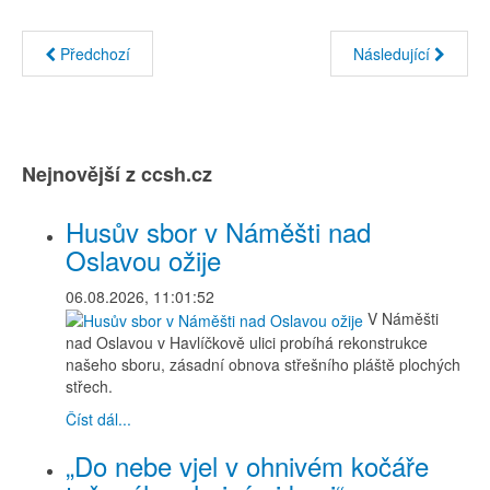
Předchozí
Následující
Nejnovější z ccsh.cz
Husův sbor v Náměšti nad
Oslavou ožije
06.08.2026, 11:01:52
V Náměšti
nad Oslavou v Havlíčkově ulici probíhá rekonstrukce
našeho sboru, zásadní obnova střešního pláště plochých
střech.
Číst dál...
„Do nebe vjel v ohnivém kočáře