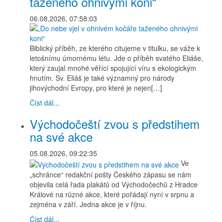
taženého ohnivými koni“
06.08.2026, 07:58:03
Biblický příběh, ze kterého citujeme v titulku, se váže k
letošnímu úmornému létu. Jde o příběh svatého Eliáše,
který zaujal mnohé věřící spojující víru s ekologickým
hnutím. Sv. Eliáš je také významný pro národy
jihovýchodní Evropy, pro které je nejen[…]
Číst dál...
Východočeští zvou s předstihem
na své akce
05.08.2026, 09:22:35
Ve
„schránce“ redakční pošty Českého zápasu se nám
objevila celá řada plakátů od Východočechů z Hradce
Králové na různé akce, které pořádají nyní v srpnu a
zejména v září. Jedna akce je v říjnu.
Číst dál...