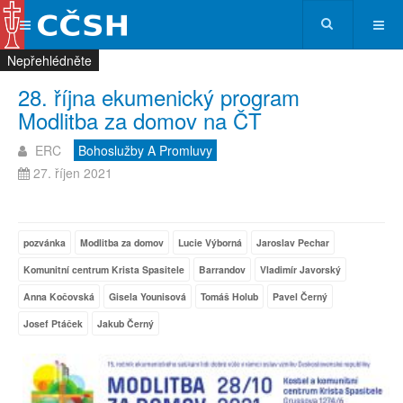
Nepřehlédněte
Nepřehlédněte
Nepřehlédněte
Nepřehlédněte
28. října ekumenický program
Modlitba za domov na ČT
ERC
Bohoslužby A Promluvy
27. říjen 2021
pozvánka
Modlitba za domov
Lucie Výborná
Jaroslav Pechar
Komunitní centrum Krista Spasitele
Barrandov
Vladimír Javorský
Anna Kočovská
Gisela Younisová
Tomáš Holub
Pavel Černý
Josef Ptáček
Jakub Černý