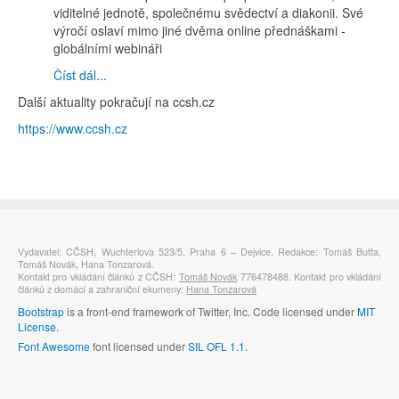
viditelné jednotě, společnému svědectví a diakonii. Své
výročí oslaví mimo jiné dvěma online přednáškami -
globálními webináři
Číst dál...
Další aktuality pokračují na ccsh.cz
https://www.ccsh.cz
Vydavatel: CČSH, Wuchterlova 523/5, Praha 6 – Dejvice. Redakce: Tomáš Butta,
Tomáš Novák, Hana Tonzarová.
Kontakt pro vkládání článků z CČSH:
Tomáš Novák
776478488. Kontakt pro vkládání
článků z domácí a zahraniční ekumeny:
Hana Tonzarová
Bootstrap
is a front-end framework of Twitter, Inc. Code licensed under
MIT
License.
Font Awesome
font licensed under
SIL OFL 1.1
.