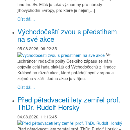
hnutím. Sv. Eliáš je také významný pro národy
jihovýchodní Evropy, pro které je nejen[…]
Číst dál...
Východočeští zvou s předstihem
na své akce
05.08.2026, 09:22:35
Ve
„schránce“ redakční pošty Českého zápasu se nám
objevila celá řada plakátů od Východočechů z Hradce
Králové na různé akce, které pořádají nyní v srpnu a
zejména v září. Jedna akce je v říjnu.
Číst dál...
Před pětadvaceti lety zemřel prof.
ThDr. Rudolf Horský
04.08.2026, 11:16:45
Před pětadvaceti lety zemřel prof. ThDr. Rudolf Horský –