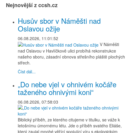
Nejnovější z ccsh.cz
Husův sbor v Náměšti nad
Oslavou ožije
06.08.2026, 11:01:52
V Náměšti
nad Oslavou v Havlíčkově ulici probíhá rekonstrukce
našeho sboru, zásadní obnova střešního pláště plochých
střech.
Číst dál...
„Do nebe vjel v ohnivém kočáře
taženého ohnivými koni“
06.08.2026, 07:58:03
Biblický příběh, ze kterého citujeme v titulku, se váže k
letošnímu úmornému létu. Jde o příběh svatého Eliáše,
který zaujal mnohé věřící spojující víru s ekologickým