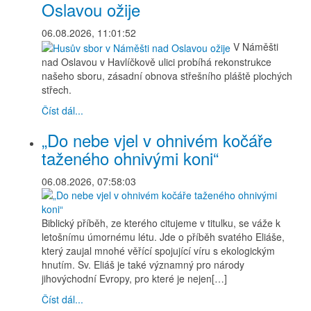
Oslavou ožije
06.08.2026, 11:01:52
V Náměšti
nad Oslavou v Havlíčkově ulici probíhá rekonstrukce
našeho sboru, zásadní obnova střešního pláště plochých
střech.
Číst dál...
„Do nebe vjel v ohnivém kočáře
taženého ohnivými koni“
06.08.2026, 07:58:03
Biblický příběh, ze kterého citujeme v titulku, se váže k
letošnímu úmornému létu. Jde o příběh svatého Eliáše,
který zaujal mnohé věřící spojující víru s ekologickým
hnutím. Sv. Eliáš je také významný pro národy
jihovýchodní Evropy, pro které je nejen[…]
Číst dál...