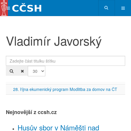
Vladimír Javorský
Zadejte část titulku štítku
Po
28. října ekumenický program Modlitba za domov na ČT
Nejnovější z ccsh.cz
Husův sbor v Náměšti nad