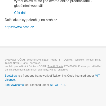
výročí oslaví mimo jiné dvěma online přednáškami -
globálními webináři
Číst dál...
Další aktuality pokračují na ccsh.cz
https://www.ccsh.cz
Vydavatel: CČSH, Wuchterlova 523/5, Praha 6 – Dejvice. Redakce: Tomáš Butta,
Tomáš Novák, Hana Tonzarová.
Kontakt pro vkládání článků z CČSH:
Tomáš Novák
776478488. Kontakt pro vkládání
článků z domácí a zahraniční ekumeny:
Hana Tonzarová
Bootstrap
is a front-end framework of Twitter, Inc. Code licensed under
MIT
License.
Font Awesome
font licensed under
SIL OFL 1.1
.