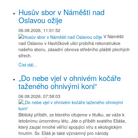
Husův sbor v Náměšti nad
Oslavou ožije
06.08.2026, 11:01:52
V Náměšti
nad Oslavou v Havlíčkově ulici probíhá rekonstrukce
našeho sboru, zásadní obnova střešního pláště plochých
střech.
Číst dál...
„Do nebe vjel v ohnivém kočáře
taženého ohnivými koni“
06.08.2026, 07:58:03
Biblický příběh, ze kterého citujeme v titulku, se váže k
letošnímu úmornému létu. Jde o příběh svatého Eliáše,
který zaujal mnohé věřící spojující víru s ekologickým
hnutím. Sv. Eliáš je také významný pro národy