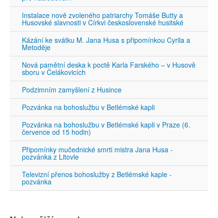
Instalace nově zvoleného patriarchy Tomáše Butty a
Husovské slavnosti v Církvi československé husitské
Kázání ke svátku M. Jana Husa s připomínkou Cyrila a
Metoděje
Nová pamětní deska k poctě Karla Farského – v Husově
sboru v Čelákovicích
Podzimním zamyšlení z Husince
Pozvánka na bohoslužbu v Betlémské kapli
Pozvánka na bohoslužbu v Betlémské kapli v Praze (6.
července od 15 hodin)
Připomínky mučednické smrti mistra Jana Husa -
pozvánka z Litovle
Televizní přenos bohoslužby z Betlémské kaple -
pozvánka