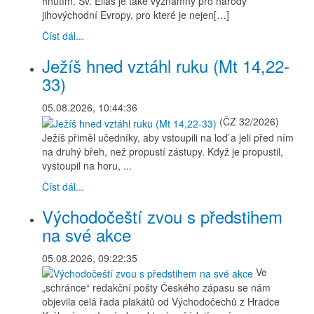
hnutím. Sv. Eliáš je také významný pro národy
jihovýchodní Evropy, pro které je nejen[…]
Číst dál...
Ježíš hned vztáhl ruku (Mt 14,22-
33)
05.08.2026, 10:44:36
(ČZ 32/2026)
Ježíš přiměl učedníky, aby vstoupili na loď a jeli před ním
na druhý břeh, než propustí zástupy. Když je propustil,
vystoupil na horu, ...
Číst dál...
Východočeští zvou s předstihem
na své akce
05.08.2026, 09:22:35
Ve
„schránce“ redakční pošty Českého zápasu se nám
objevila celá řada plakátů od Východočechů z Hradce