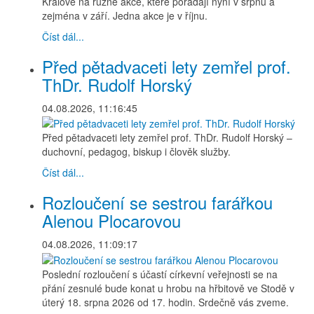
Králové na různé akce, které pořádají nyní v srpnu a
zejména v září. Jedna akce je v říjnu.
Číst dál...
Před pětadvaceti lety zemřel prof.
ThDr. Rudolf Horský
04.08.2026, 11:16:45
Před pětadvaceti lety zemřel prof. ThDr. Rudolf Horský –
duchovní, pedagog, biskup i člověk služby.
Číst dál...
Rozloučení se sestrou farářkou
Alenou Plocarovou
04.08.2026, 11:09:17
Poslední rozloučení s účastí církevní veřejnosti se na
přání zesnulé bude konat u hrobu na hřbitově ve Stodě v
úterý 18. srpna 2026 od 17. hodin. Srdečně vás zveme.