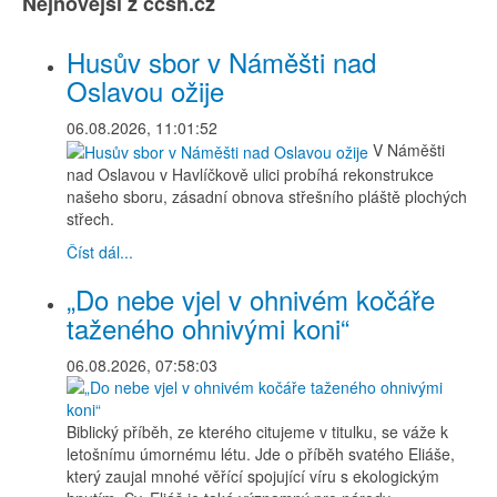
Nejnovější z ccsh.cz
Husův sbor v Náměšti nad
Oslavou ožije
06.08.2026, 11:01:52
V Náměšti
nad Oslavou v Havlíčkově ulici probíhá rekonstrukce
našeho sboru, zásadní obnova střešního pláště plochých
střech.
Číst dál...
„Do nebe vjel v ohnivém kočáře
taženého ohnivými koni“
06.08.2026, 07:58:03
Biblický příběh, ze kterého citujeme v titulku, se váže k
letošnímu úmornému létu. Jde o příběh svatého Eliáše,
který zaujal mnohé věřící spojující víru s ekologickým