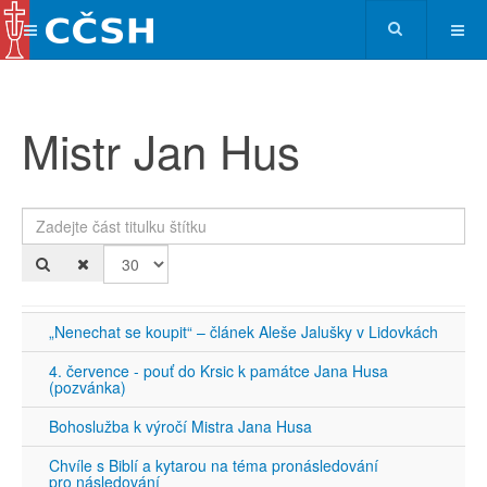
Mistr Jan Hus
Zadejte část titulku štítku
Po
„Nenechat se koupit“ – článek Aleše Jalušky v Lidovkách
4. července - pouť do Krsic k památce Jana Husa
(pozvánka)
Bohoslužba k výročí Mistra Jana Husa
Chvíle s Biblí a kytarou na téma pronásledování
pro následování