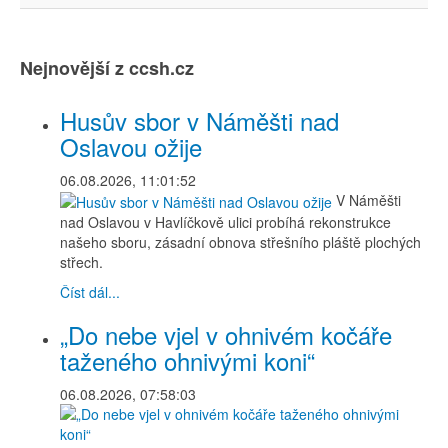
Nejnovější z ccsh.cz
Husův sbor v Náměšti nad
Oslavou ožije
06.08.2026, 11:01:52
V Náměšti
nad Oslavou v Havlíčkově ulici probíhá rekonstrukce
našeho sboru, zásadní obnova střešního pláště plochých
střech.
Číst dál...
„Do nebe vjel v ohnivém kočáře
taženého ohnivými koni“
06.08.2026, 07:58:03