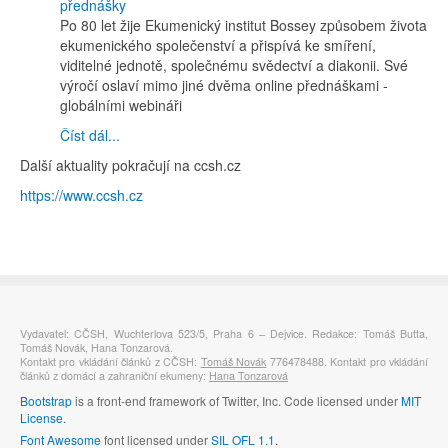
Po 80 let žije Ekumenický institut Bossey způsobem života
ekumenického společenství a přispívá ke smíření,
viditelné jednotě, společnému svědectví a diakonii. Své
výročí oslaví mimo jiné dvěma online přednáškami -
globálními webináři
Číst dál...
Další aktuality pokračují na ccsh.cz
https://www.ccsh.cz
Vydavatel: CČSH, Wuchterlova 523/5, Praha 6 – Dejvice. Redakce: Tomáš Butta,
Tomáš Novák, Hana Tonzarová.
Kontakt pro vkládání článků z CČSH:
Tomáš Novák
776478488. Kontakt pro vkládání
článků z domácí a zahraniční ekumeny:
Hana Tonzarová
Bootstrap
is a front-end framework of Twitter, Inc. Code licensed under
MIT
License.
Font Awesome
font licensed under
SIL OFL 1.1
.