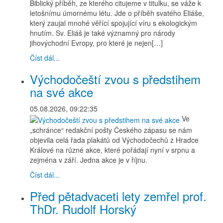
Biblický příběh, ze kterého citujeme v titulku, se váže k
letošnímu úmornému létu. Jde o příběh svatého Eliáše,
který zaujal mnohé věřící spojující víru s ekologickým
hnutím. Sv. Eliáš je také významný pro národy
jihovýchodní Evropy, pro které je nejen[…]
Číst dál...
Východočeští zvou s předstihem
na své akce
05.08.2026, 09:22:35
Ve
„schránce“ redakční pošty Českého zápasu se nám
objevila celá řada plakátů od Východočechů z Hradce
Králové na různé akce, které pořádají nyní v srpnu a
zejména v září. Jedna akce je v říjnu.
Číst dál...
Před pětadvaceti lety zemřel prof.
ThDr. Rudolf Horský