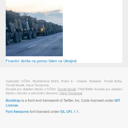
Finanční sbírka na pomoc lidem na Ukrajině
Vydavatel: CČSH, Wuchterlova 523/5, Praha 6 – Dejvice. Redakce: Tomáš Butta,
Tomáš Novák, Hana Tonzarová.
Kontakt pro vkládání článků z CČSH:
Tomáš Novák
776478488. Kontakt pro vkládání
článků z domácí a zahraniční ekumeny:
Hana Tonzarová
Bootstrap
is a front-end framework of Twitter, Inc. Code licensed under
MIT
License.
Font Awesome
font licensed under
SIL OFL 1.1
.