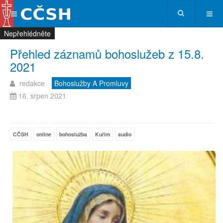
Nepřehlédněte
Nepřehlédněte
Nepřehlédněte
Nepřehlédněte
Přehled záznamů bohoslužeb z 15.8.
2021
redakce
Bohoslužby A Promluvy
16. srpen 2021
CČSH
online
bohoslužba
Kuřim
audio