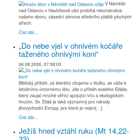
V Náměšti
nad Oslavou v Havlíčkově ulici probíhá rekonstrukce
našeho sboru, zásadní obnova střešního pláště plochých
střech.
Číst dál...
„Do nebe vjel v ohnivém kočáře
taženého ohnivými koni“
06.08.2026, 07:58:03
Biblický příběh, ze kterého citujeme v titulku, se váže k
letošnímu úmornému létu. Jde o příběh svatého Eliáše,
který zaujal mnohé věřící spojující víru s ekologickým
hnutím. Sv. Eliáš je také významný pro národy
jihovýchodní Evropy, pro které je nejen[…]
Číst dál...
Ježíš hned vztáhl ruku (Mt 14,22-
33)