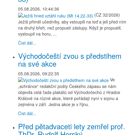
05.08.2026, 10:44:36
(ČZ 32/2026)
Ježíš přiměl učedníky, aby vstoupili na loď a jeli před ním
na druhý břeh, než propustí zástupy. Když je propustil,
vystoupil na horu, ...
Číst dál...
Východočeští zvou s předstihem
na své akce
05.08.2026, 09:22:35
Ve
„schránce“ redakční pošty Českého zápasu se nám
objevila celá řada plakátů od Východočechů z Hradce
Králové na různé akce, které pořádají nyní v srpnu a
zejména v září. Jedna akce je v říjnu.
Číst dál...
Před pětadvaceti lety zemřel prof.
ThDr. Rudolf Horský