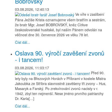
Bobrovský
03.08.2026, 12:40:13
Ve víře v zaslíbení
Pána Ježíše Krista oznamujeme všem bratřím a sestrám,
že bratr Mgr. Josef BOBROVSKÝ, kněz Církve
československé husitské, byl naším Pánem odvolán na
věčnost dne 30. července 2026 ve věku 78 let.
Číst dál...
Oslava 90. výročí zavěšení zvonů
- i tancem!
03.08.2026, 11:03:17
Před 90.
lety byly na Březových Horách v Příbrami v kostele Mistra
Jakoubka ze Stříbra slavnostně zavěšeny tři zvony – Hus,
Masaryk a Farský. Po zrekvírování zvonů nacisty v r.
1942, zbyl ten nejmenší. Nese jméno prvního patriarchy
Dr. Karla[…]
Číst dál...