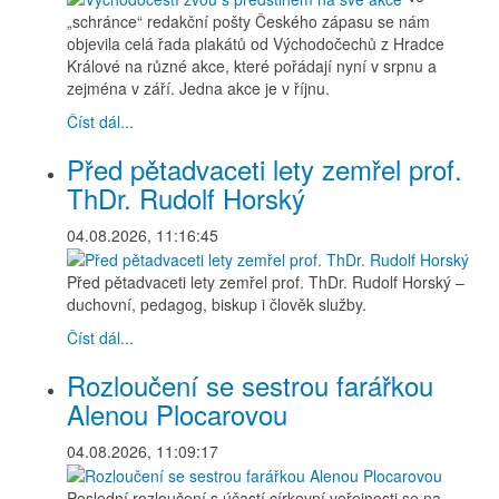
„schránce“ redakční pošty Českého zápasu se nám
objevila celá řada plakátů od Východočechů z Hradce
Králové na různé akce, které pořádají nyní v srpnu a
zejména v září. Jedna akce je v říjnu.
Číst dál...
Před pětadvaceti lety zemřel prof.
ThDr. Rudolf Horský
04.08.2026, 11:16:45
Před pětadvaceti lety zemřel prof. ThDr. Rudolf Horský –
duchovní, pedagog, biskup i člověk služby.
Číst dál...
Rozloučení se sestrou farářkou
Alenou Plocarovou
04.08.2026, 11:09:17
Poslední rozloučení s účastí církevní veřejnosti se na