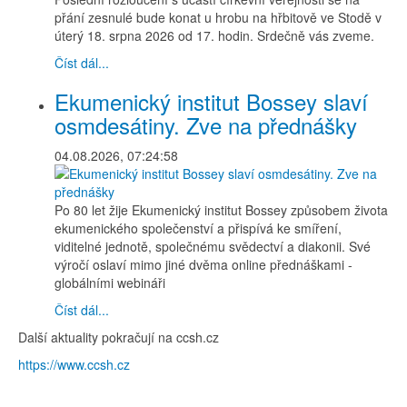
přání zesnulé bude konat u hrobu na hřbitově ve Stodě v
úterý 18. srpna 2026 od 17. hodin. Srdečně vás zveme.
Číst dál...
Ekumenický institut Bossey slaví
osmdesátiny. Zve na přednášky
04.08.2026, 07:24:58
Po 80 let žije Ekumenický institut Bossey způsobem života
ekumenického společenství a přispívá ke smíření,
viditelné jednotě, společnému svědectví a diakonii. Své
výročí oslaví mimo jiné dvěma online přednáškami -
globálními webináři
Číst dál...
Další aktuality pokračují na ccsh.cz
https://www.ccsh.cz