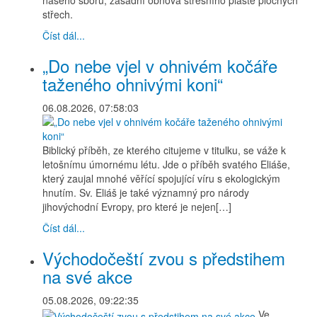
našeho sboru, zásadní obnova střešního pláště plochých
střech.
Číst dál...
„Do nebe vjel v ohnivém kočáře
taženého ohnivými koni“
06.08.2026, 07:58:03
Biblický příběh, ze kterého citujeme v titulku, se váže k
letošnímu úmornému létu. Jde o příběh svatého Eliáše,
který zaujal mnohé věřící spojující víru s ekologickým
hnutím. Sv. Eliáš je také významný pro národy
jihovýchodní Evropy, pro které je nejen[…]
Číst dál...
Východočeští zvou s předstihem
na své akce
05.08.2026, 09:22:35
Ve