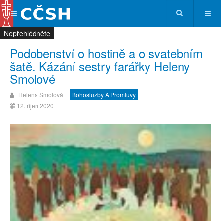
Nepřehlédněte
Nepřehlédněte
Nepřehlédněte
Nepřehlédněte
Podobenství o hostině a o svatebním
šatě. Kázání sestry farářky Heleny
Smolové
Helena Smolová
Bohoslužby A Promluvy
12. říjen 2020