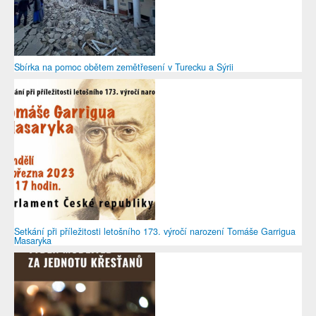
Sbírka na pomoc obětem zemětřesení v Turecku a Sýrii
Setkání při příležitosti letošního 173. výročí narození Tomáše Garrigua
Masaryka