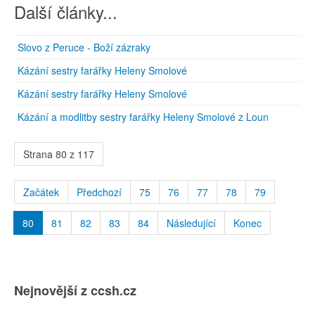
Další články...
Slovo z Peruce - Boží zázraky
Kázání sestry farářky Heleny Smolové
Kázání sestry farářky Heleny Smolové
Kázání a modlitby sestry farářky Heleny Smolové z Loun
Strana 80 z 117
Začátek
Předchozí
75
76
77
78
79
80
81
82
83
84
Následující
Konec
Nejnovější z ccsh.cz