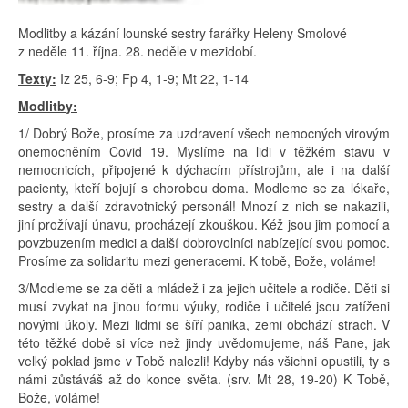
Modlitby a kázání lounské sestry farářky Heleny Smolové
z neděle 11. října. 28. neděle v mezidobí.
Texty:
Iz 25, 6-9; Fp 4, 1-9; Mt 22, 1-14
Modlitby:
1/ Dobrý Bože, prosíme za uzdravení všech nemocných virovým
onemocněním Covid 19. Myslíme na lidi v těžkém stavu v
nemocnicích, připojené k dýchacím přístrojům, ale i na další
pacienty, kteří bojují s chorobou doma. Modleme se za lékaře,
sestry a další zdravotnický personál! Mnozí z nich se nakazili,
jiní prožívají únavu, procházejí zkouškou. Kéž jsou jim pomocí a
povzbuzením medici a další dobrovolníci nabízející svou pomoc.
Prosíme za solidaritu mezi generacemi. K tobě, Bože, voláme!
3/Modleme se za děti a mládež i za jejich učitele a rodiče. Děti si
musí zvykat na jinou formu výuky, rodiče i učitelé jsou zatíženi
novými úkoly. Mezi lidmi se šíří panika, zemi obchází strach. V
této těžké době si více než jindy uvědomujeme, náš Pane, jak
velký poklad jsme v Tobě nalezli! Kdyby nás všichni opustili, ty s
námi zůstáváš až do konce světa. (srv. Mt 28, 19-20) K Tobě,
Bože, voláme!