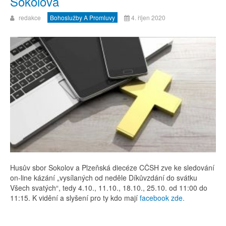
Sokolova
redakce
Bohoslužby A Promluvy
4. říjen 2020
Husův sbor Sokolov a Plzeňská diecéze CČSH zve ke sledování
on-line kázání „vysílaných od neděle Díkůvzdání do svátku
Všech svatých“, tedy 4.10., 11.10., 18.10., 25.10. od 11:00 do
11:15. K vidění a slyšení pro ty kdo mají
facebook zde.