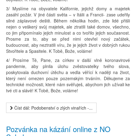
3/ Myslíme na obyvatele Kalifornie, jejichž domy a majetek
zasáhl požár. V jiné části světa – v Itálii a Francii- zase udeřily
silné záplavové deště. Během několika hodin, zde lidé přišli
nejen o veškerý svůj majetek, ale ztratili také domov, všechno,
co jim připomínalo jejich minulost a co tvořilo jejich současnost.
Prosme za to, aby se před nimi otevřel nový začátek,
budoucnost, aby neztratili víru, že je jejich život v dobrých rukou
Stvořitele a Spasitele. K Tobě, Bože, voláme!
4/ Prosíme Tě, Pane, za církev v další vlně koronavirové
pandemie, aby plnila úlohu zvěstovatelky tvého slova,
poskytovala duchovní útěchu a vedla věřící k naději na život,
který není omezen pouze pozemským trváním. Děkujeme za
technické možnosti, které nám svěřuješ, abychom jich užívali ke
tvé cti a slávě! K Tobě, Bože, voláme!
Číst dál: Podobenství o zlých vinařích -...
Pozvánka na kázání online z NO