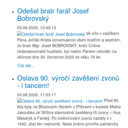
Odešel bratr farář Josef
Bobrovský
03.08.2026, 12:40:13
Ve víře v zaslíbení
Pána Ježíše Krista oznamujeme všem bratřím a sestrám,
že bratr Mgr. Josef BOBROVSKÝ, kněz Církve
československé husitské, byl naším Pánem odvolán na
věčnost dne 30. července 2026 ve věku 78 let.
Číst dál...
Oslava 90. výročí zavěšení zvonů
- i tancem!
03.08.2026, 11:03:17
Před 90.
lety byly na Březových Horách v Příbrami v kostele Mistra
Jakoubka ze Stříbra slavnostně zavěšeny tři zvony – Hus,
Masaryk a Farský. Po zrekvírování zvonů nacisty v r.
1942, zbyl ten nejmenší. Nese jméno prvního patriarchy