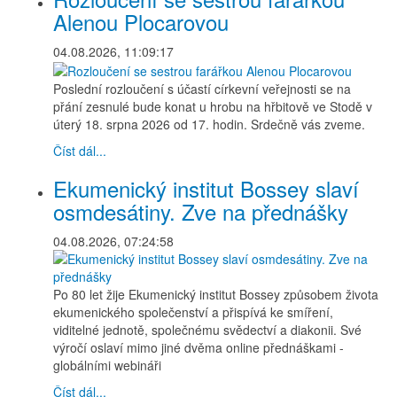
Alenou Plocarovou
04.08.2026, 11:09:17
Poslední rozloučení s účastí církevní veřejnosti se na
přání zesnulé bude konat u hrobu na hřbitově ve Stodě v
úterý 18. srpna 2026 od 17. hodin. Srdečně vás zveme.
Číst dál...
Ekumenický institut Bossey slaví
osmdesátiny. Zve na přednášky
04.08.2026, 07:24:58
Po 80 let žije Ekumenický institut Bossey způsobem života
ekumenického společenství a přispívá ke smíření,
viditelné jednotě, společnému svědectví a diakonii. Své
výročí oslaví mimo jiné dvěma online přednáškami -
globálními webináři
Číst dál...