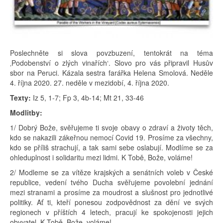
Poslechněte si slova povzbuzení, tentokrát na téma
‚Podobenství o zlých vinařích‘. Slovo pro vás připravil Husův
sbor na Peruci. Kázala sestra farářka Helena Smolová. Neděle
4. října 2020. 27. neděle v mezidobí, 4. října 2020.
Texty:
Iz 5, 1-7; Fp 3, 4b-14; Mt 21, 33-46
Modlitby:
1/ Dobrý Bože, svěřujeme ti svoje obavy o zdraví a životy těch,
kdo se nakazili zákeřnou nemocí Covid 19. Prosíme za všechny,
kdo se příliš strachují, a tak sami sebe oslabují. Modlíme se za
ohleduplnost i solidaritu mezi lidmi. K Tobě, Bože, voláme!
2/ Modleme se za vítěze krajských a senátních voleb v České
republice, vedení tvého Ducha svěřujeme povolební jednání
mezi stranami a prosíme za moudrost a slušnost pro jednotlivé
politiky. Ať ti, kteří ponesou zodpovědnost za dění ve svých
regionech v příštích 4 letech, pracují ke spokojenosti jejich
obyvatel. K Tobě, Bože, voláme!