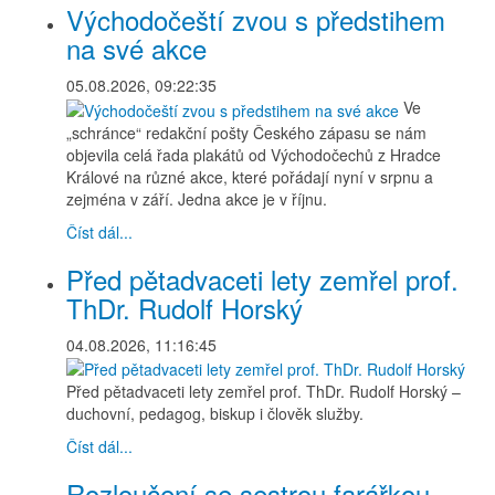
Východočeští zvou s předstihem
na své akce
05.08.2026, 09:22:35
Ve
„schránce“ redakční pošty Českého zápasu se nám
objevila celá řada plakátů od Východočechů z Hradce
Králové na různé akce, které pořádají nyní v srpnu a
zejména v září. Jedna akce je v říjnu.
Číst dál...
Před pětadvaceti lety zemřel prof.
ThDr. Rudolf Horský
04.08.2026, 11:16:45
Před pětadvaceti lety zemřel prof. ThDr. Rudolf Horský –
duchovní, pedagog, biskup i člověk služby.
Číst dál...
Rozloučení se sestrou farářkou