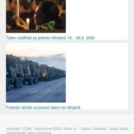
Týden modliteb za jednotu křesťanů 18. - 25.3. 2023
Finanční sbírka na pomoc lidem na Ukrajině
Vydavatel: CČSH, Wuchterlova 523/5, Praha 6 – Dejvice. Redakce: Tomáš Butta,
Tomáš Novák, Hana Tonzarová.