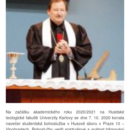
Na začátku akademického roku 2020/2021 na Husitské
teologické fakultě Univerzity Karlovy se dne 7. 10. 2020 konala
navečer studentská bohoslužba v Husově sboru v Praze 10 –
Vinohradech. Bohoslužbu vedli spirituálové a svátost biřmování