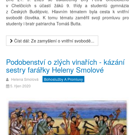
v Chelčicích s účastí žáků 9. třídy a studentů gymnázia
z Českých Budějovic. Hlavním tématem byla cesta k vnitřní
svobodě člověka. K tomu tématu zaměřil svoji promluvu pro
studenty i bratr patriarcha Tomáš Butta.
Číst dál: Ze zamyšlení o vnitřní svobodě...
Podobenství o zlých vinařích - kázání
sestry farářky Heleny Smolové
Helena Smolová
Bohoslužby A Promluvy
5. říjen 2020