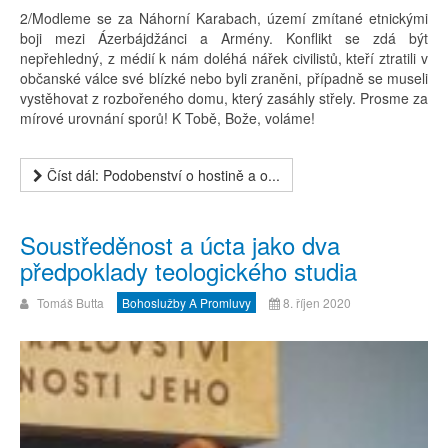
2/Modleme se za Náhorní Karabach, území zmítané etnickými
boji mezi Ázerbájdžánci a Armény. Konflikt se zdá být
nepřehledný, z médií k nám doléhá nářek civilistů, kteří ztratili v
občanské válce své blízké nebo byli zraněni, případně se museli
vystěhovat z rozbořeného domu, který zasáhly střely. Prosme za
mírové urovnání sporů! K Tobě, Bože, voláme!
Číst dál: Podobenství o hostině a o...
Soustředěnost a úcta jako dva
předpoklady teologického studia
Tomáš Butta
Bohoslužby A Promluvy
8. říjen 2020