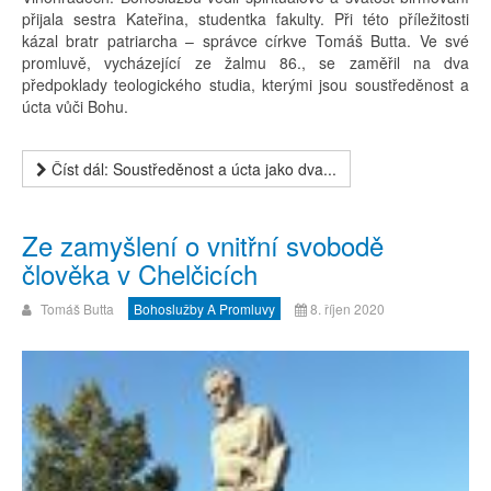
přijala sestra Kateřina, studentka fakulty. Při této příležitosti
kázal bratr patriarcha – správce církve Tomáš Butta. Ve své
promluvě, vycházející ze žalmu 86., se zaměřil na dva
předpoklady teologického studia, kterými jsou soustředěnost a
úcta vůči Bohu.
Číst dál: Soustředěnost a úcta jako dva...
Ze zamyšlení o vnitřní svobodě
člověka v Chelčicích
Tomáš Butta
Bohoslužby A Promluvy
8. říjen 2020