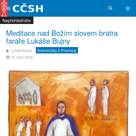
Nepřehlédněte
Nepřehlédněte
Nepřehlédněte
Nepřehlédněte
Meditace nad Božím slovem bratra
faráře Lukáše Bujny
Lukáš Bujna
Bohoslužby A Promluvy
19. říjen 2020