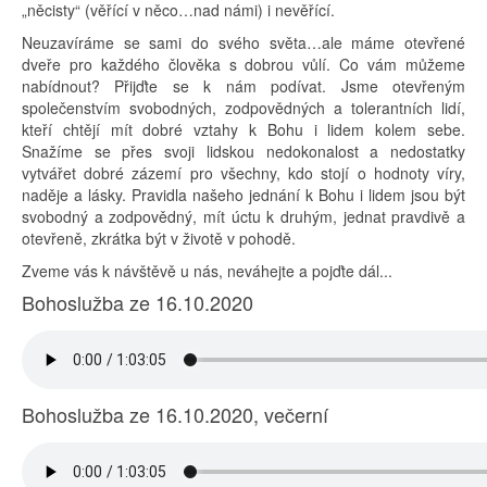
„něcisty“ (věřící v něco…nad námi) i nevěřící.
Neuzavíráme se sami do svého světa…ale máme otevřené
dveře pro každého člověka s dobrou vůlí. Co vám můžeme
nabídnout? Přijďte se k nám podívat. Jsme otevřeným
společenstvím svobodných, zodpovědných a tolerantních lidí,
kteří chtějí mít dobré vztahy k Bohu i lidem kolem sebe.
Snažíme se přes svoji lidskou nedokonalost a nedostatky
vytvářet dobré zázemí pro všechny, kdo stojí o hodnoty víry,
naděje a lásky. Pravidla našeho jednání k Bohu i lidem jsou být
svobodný a zodpovědný, mít úctu k druhým, jednat pravdivě a
otevřeně, zkrátka být v životě v pohodě.
Zveme vás k návštěvě u nás, neváhejte a pojďte dál...
Bohoslužba ze 16.10.2020
Bohoslužba ze 16.10.2020, večerní