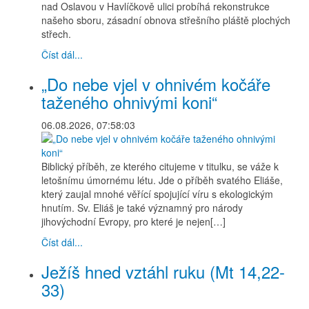
nad Oslavou v Havlíčkově ulici probíhá rekonstrukce
našeho sboru, zásadní obnova střešního pláště plochých
střech.
Číst dál...
„Do nebe vjel v ohnivém kočáře
taženého ohnivými koni“
06.08.2026, 07:58:03
Biblický příběh, ze kterého citujeme v titulku, se váže k
letošnímu úmornému létu. Jde o příběh svatého Eliáše,
který zaujal mnohé věřící spojující víru s ekologickým
hnutím. Sv. Eliáš je také významný pro národy
jihovýchodní Evropy, pro které je nejen[…]
Číst dál...
Ježíš hned vztáhl ruku (Mt 14,22-
33)