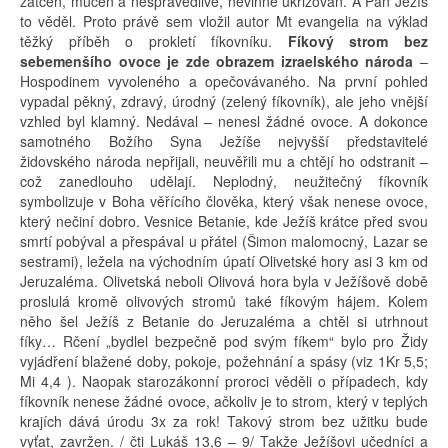
zatčen, mučen a nespravedlivě, nevinně ukřižován. A Pán Ježíš
to věděl. Proto právě sem vložil autor Mt evangelia na výklad
těžký příběh o prokletí fíkovníku.
Fíkový strom bez
sebemenšího ovoce je zde obrazem izraelského národa
–
Hospodinem vyvoleného a opečovávaného. Na první pohled
vypadal pěkný, zdravý, úrodný (zelený fíkovník), ale jeho vnější
vzhled byl klamný. Nedával – nenesl žádné ovoce. A dokonce
samotného Božího Syna Ježíše nejvyšší představitelé
židovského národa nepřijali, neuvěřili mu a chtějí ho odstranit –
což zanedlouho udělají. Neplodný, neužitečný fíkovník
symbolizuje v Boha věřícího člověka, který však nenese ovoce,
který nečiní dobro. Vesnice Betanie, kde Ježíš krátce před svou
smrtí pobýval a přespával u přátel (Šimon malomocný, Lazar se
sestrami), ležela na východním úpatí Olivetské hory asi 3 km od
Jeruzaléma. Olivetská neboli Olivová hora byla v Ježíšově době
proslulá kromě olivových stromů také fíkovým hájem. Kolem
něho šel Ježíš z Betanie do Jeruzaléma a chtěl si utrhnout
fíky… Rčení „bydlel bezpečně pod svým fíkem“ bylo pro Židy
vyjádření blažené doby, pokoje, požehnání a spásy (viz 1Kr 5,5;
Mi 4,4 ). Naopak starozákonní proroci věděli o případech, kdy
fíkovník nenese žádné ovoce, ačkoliv je to strom, který v teplých
krajích dává úrodu 3x za rok! Takový strom bez užitku bude
vyťat, zavržen. / čti Lukáš 13,6 – 9/ Takže Ježíšovi učedníci a