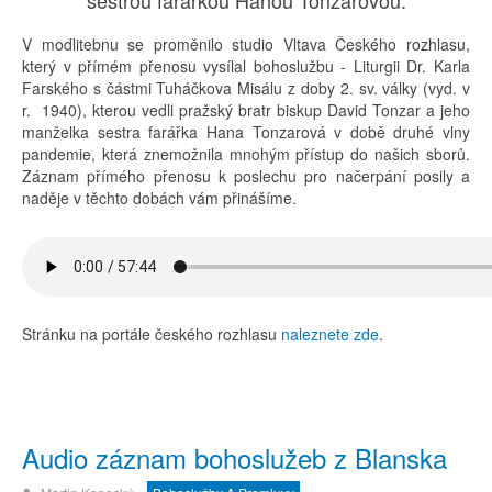
V modlitebnu se proměnilo studio Vltava Českého rozhlasu,
který v přímém přenosu vysílal bohoslužbu - Liturgii Dr. Karla
Farského s částmi Tuháčkova Misálu z doby 2. sv. války (vyd. v
r. 1940), kterou vedli pražský bratr biskup David Tonzar a jeho
manželka sestra farářka Hana Tonzarová v době druhé vlny
pandemie, která znemožnila mnohým přístup do našich sborů.
Záznam přímého přenosu k poslechu pro načerpání posily a
naděje v těchto dobách vám přinášíme.
Stránku na portále českého rozhlasu
naleznete zde
.
Audio záznam bohoslužeb z Blanska