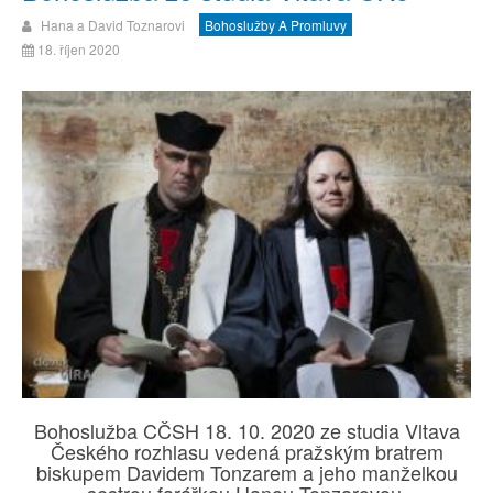
Hana a David Toznarovi
Bohoslužby A Promluvy
18. říjen 2020
Bohoslužba CČSH 18. 10. 2020 ze studia Vltava
Českého rozhlasu vedená pražským bratrem
biskupem Davidem Tonzarem a jeho manželkou
sestrou farářkou Hanou Tonzarovou.