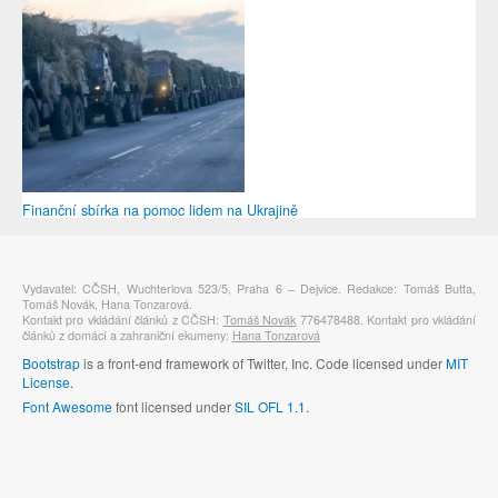
Finanční sbírka na pomoc lidem na Ukrajině
Vydavatel: CČSH, Wuchterlova 523/5, Praha 6 – Dejvice. Redakce: Tomáš Butta,
Tomáš Novák, Hana Tonzarová.
Kontakt pro vkládání článků z CČSH:
Tomáš Novák
776478488. Kontakt pro vkládání
článků z domácí a zahraniční ekumeny:
Hana Tonzarová
Bootstrap
is a front-end framework of Twitter, Inc. Code licensed under
MIT
License.
Font Awesome
font licensed under
SIL OFL 1.1
.