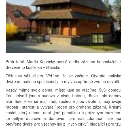
Bratr farář Martin Kopecký posílá audio záznam bohoslužeb z
dřevěného kostelíka v Blansku.
Těší nás Váš zájem. Věříme, že se začtete. Otvíráte malinko
dveře do našeho společenství a my vás upřímně zveme dovnitř.
Každý máme svoje doma, místo kam se vracíme. Svůj domov.
Ten netvoří jenom budova z cihel, betonu, dřeva…ale domov
tvoří lidé, kteří se mají rádi, společně jdou životem, mají svoje
radosti i starosti a vytvářejí jeden pro druhého zázemí. Krásný
kostel, který máme, není „jen“ památkou a prázdným muzeem.
Je milým duchovním domovem pro nás „domácí“, ale má
otevřené dveře pro všechny lidi z jiných církví, hledající i pro tzv.