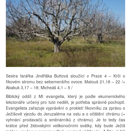
Sestra farářka Jindřiška Buttová sloužící v Praze 4 – Krči o
fíkovém stromu bez sebemenšího ovoce. Matouš 21,18 – 22 /+
Abakuk 3,17 – 18; Micheáš 4,1 – 5 /
Biblický oddíl z Mt evangelia, který je podle ekumenického
lekcionáře určený pro tuto neděli, je potřeba správně pochopit.
Evangelista zařazuje vyprávění o prokletí fíkovníku za zprávu o
Ježíšově vjezdu do Jeruzaléma na oslu a o očištění chrámu (=
vyhnání prodavačů a směnárníků z chrámu). Je to tedy čas
krátce před židovskými velikonočními svátky, kdy bude Ježíš