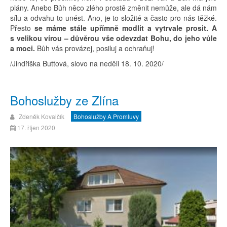
plány. Anebo Bůh něco zlého prostě změnit nemůže, ale dá nám
sílu a odvahu to unést. Ano, je to složité a často pro nás těžké.
Přesto
se máme stále upřímně modlit a vytrvale prosit. A
s velikou vírou – důvěrou vše odevzdat Bohu, do jeho vůle
a moci.
Bůh vás provázej, posiluj a ochraňuj!
/Jindřiška Buttová, slovo na neděli 18. 10. 2020/
Bohoslužby ze Zlína
Zdeněk Kovalčík
Bohoslužby A Promluvy
17. říjen 2020