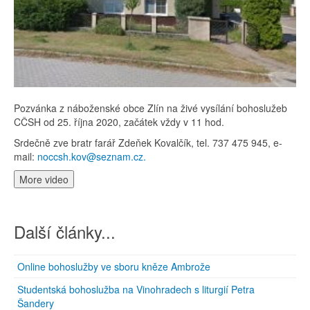
Pozvánka z náboženské obce Zlín na živé vysílání bohoslužeb
CČSH od 25. října 2020, začátek vždy v 11 hod.
Srdečně zve bratr farář Zdeňek Kovalčík, tel. 737 475 945, e-
mail:
noccsh.kov@seznam.cz.
More video
Další články...
Online bohoslužby ve sboru kněze Ambrože
Studentská bohoslužba na Vinohradech s liturgií Petra
Šandery