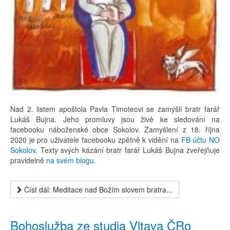
Nad 2. listem apoštola Pavla Timoteovi se zamýšlí bratr farář
Lukáš Bujna. Jeho promluvy jsou živě ke sledování na
facebooku náboženské obce Sokolov. Zamyšlení z 18. října
2020 je pro uživatele facebooku zpětně k vidění na
FB účtu NO
Sokolov
. Texty svých kázání bratr farář Lukáš Bujna zveřejňuje
pravidelně
na svém blogu
.
Číst dál: Meditace nad Božím slovem bratra...
Bohoslužba ze studia Vltava ČRo