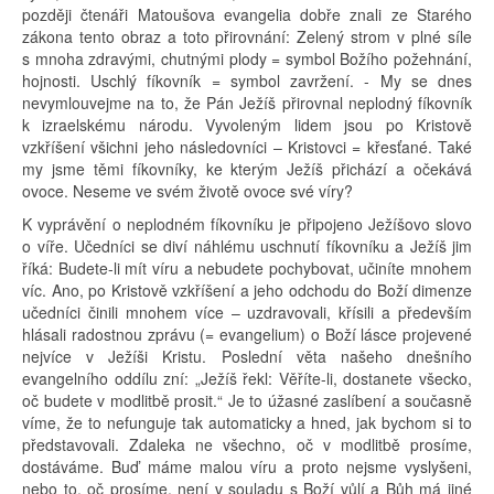
později čtenáři Matoušova evangelia dobře znali ze Starého
zákona tento obraz a toto přirovnání: Zelený strom v plné síle
s mnoha zdravými, chutnými plody = symbol Božího požehnání,
hojnosti. Uschlý fíkovník = symbol zavržení. - My se dnes
nevymlouvejme na to, že Pán Ježíš přirovnal neplodný fíkovník
k izraelskému národu. Vyvoleným lidem jsou po Kristově
vzkříšení všichni jeho následovníci – Kristovci = křesťané. Také
my jsme těmi fíkovníky, ke kterým Ježíš přichází a očekává
ovoce. Neseme ve svém životě ovoce své víry?
K vyprávění o neplodném fíkovníku je připojeno Ježíšovo slovo
o víře. Učedníci se diví náhlému uschnutí fíkovníku a Ježíš jim
říká: Budete-li mít víru a nebudete pochybovat, učiníte mnohem
víc. Ano, po Kristově vzkříšení a jeho odchodu do Boží dimenze
učedníci činili mnohem více – uzdravovali, křísili a především
hlásali radostnou zprávu (= evangelium) o Boží lásce projevené
nejvíce v Ježíši Kristu. Poslední věta našeho dnešního
evangelního oddílu zní: „Ježíš řekl: Věříte-li, dostanete všecko,
oč budete v modlitbě prosit.“ Je to úžasné zaslíbení a současně
víme, že to nefunguje tak automaticky a hned, jak bychom si to
představovali. Zdaleka ne všechno, oč v modlitbě prosíme,
dostáváme. Buď máme malou víru a proto nejsme vyslyšeni,
nebo to, oč prosíme, není v souladu s Boží vůlí a Bůh má jiné