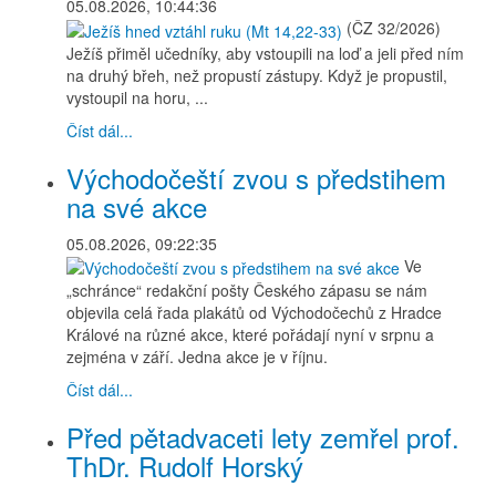
05.08.2026, 10:44:36
(ČZ 32/2026)
Ježíš přiměl učedníky, aby vstoupili na loď a jeli před ním
na druhý břeh, než propustí zástupy. Když je propustil,
vystoupil na horu, ...
Číst dál...
Východočeští zvou s předstihem
na své akce
05.08.2026, 09:22:35
Ve
„schránce“ redakční pošty Českého zápasu se nám
objevila celá řada plakátů od Východočechů z Hradce
Králové na různé akce, které pořádají nyní v srpnu a
zejména v září. Jedna akce je v říjnu.
Číst dál...
Před pětadvaceti lety zemřel prof.
ThDr. Rudolf Horský