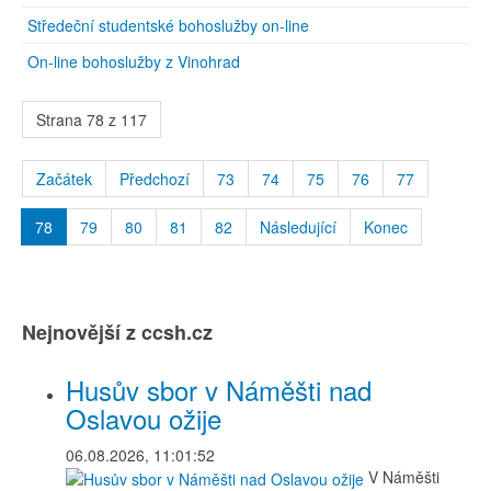
Středeční studentské bohoslužby on-line
On-line bohoslužby z Vinohrad
Strana 78 z 117
Začátek
Předchozí
73
74
75
76
77
78
79
80
81
82
Následující
Konec
Nejnovější z ccsh.cz
Husův sbor v Náměšti nad
Oslavou ožije
06.08.2026, 11:01:52
V Náměšti