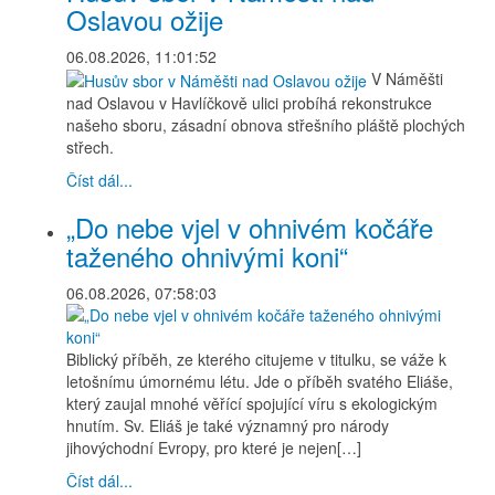
Oslavou ožije
06.08.2026, 11:01:52
V Náměšti
nad Oslavou v Havlíčkově ulici probíhá rekonstrukce
našeho sboru, zásadní obnova střešního pláště plochých
střech.
Číst dál...
„Do nebe vjel v ohnivém kočáře
taženého ohnivými koni“
06.08.2026, 07:58:03
Biblický příběh, ze kterého citujeme v titulku, se váže k
letošnímu úmornému létu. Jde o příběh svatého Eliáše,
který zaujal mnohé věřící spojující víru s ekologickým
hnutím. Sv. Eliáš je také významný pro národy
jihovýchodní Evropy, pro které je nejen[…]
Číst dál...