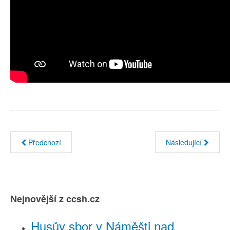
Předchozí
Následující
Nejnovější z ccsh.cz
Husův sbor v Náměšti nad