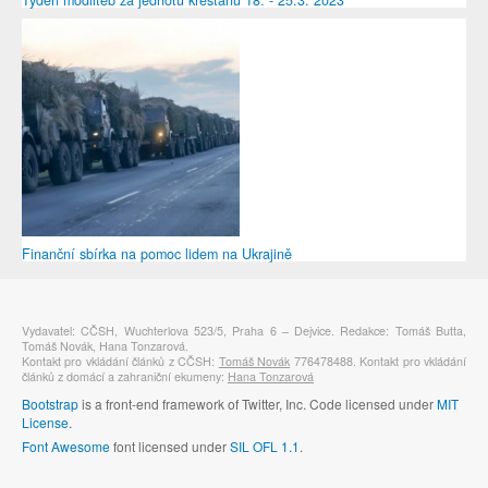
Finanční sbírka na pomoc lidem na Ukrajině
Vydavatel: CČSH, Wuchterlova 523/5, Praha 6 – Dejvice. Redakce: Tomáš Butta,
Tomáš Novák, Hana Tonzarová.
Kontakt pro vkládání článků z CČSH:
Tomáš Novák
776478488. Kontakt pro vkládání
článků z domácí a zahraniční ekumeny:
Hana Tonzarová
Bootstrap
is a front-end framework of Twitter, Inc. Code licensed under
MIT
License.
Font Awesome
font licensed under
SIL OFL 1.1
.