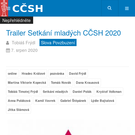
Nepřehlédněte
Nepřehlédněte
Nepřehlédněte
Nepřehlédněte
Trailer Setkání mladých CČSH 2020
Tobiáš Frýdl
Slova Povzbuzení
7. srpen 2020
online
Hradec Králové
pozvánka
David Frýdl
Martina Viktorie Kopecká
Tomáš Novák
Dana Krausová
Tobiáš Timotej Frýdl
Setkání mladých
Daniel Polák
Kryštof Volkman
Anna Poláková
Kamil Vavrek
Gabriel Štěpánek
Lýdie Bajtalová
Jitka Slámová