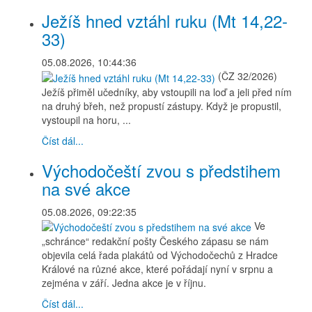
Ježíš hned vztáhl ruku (Mt 14,22-
33)
05.08.2026, 10:44:36
(ČZ 32/2026)
Ježíš přiměl učedníky, aby vstoupili na loď a jeli před ním
na druhý břeh, než propustí zástupy. Když je propustil,
vystoupil na horu, ...
Číst dál...
Východočeští zvou s předstihem
na své akce
05.08.2026, 09:22:35
Ve
„schránce“ redakční pošty Českého zápasu se nám
objevila celá řada plakátů od Východočechů z Hradce
Králové na různé akce, které pořádají nyní v srpnu a
zejména v září. Jedna akce je v říjnu.
Číst dál...