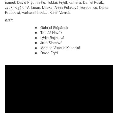
námět: David Frýdl; režie: Tobiáš Frýdl; kamera: Daniel Polák;
zvuk: Kryštof Volkman; klapka: Anna Poláková; korepetice: Dana
Krausová; varhanní hudba: Kamil Vavrek
hrají:
Gabriel Štěpánek
Tomáš Novák
Lýdie Bajtalová
Jitka Slámová
Martina Viktorie Kopecká
David Frýdl