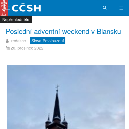
Nepřehlédněte
Nepřehlédněte
Nepřehlédněte
Nepřehlédněte
Poslední adventní weekend v Blansku
redakce
Slova Povzbuzení
20. prosinec 2022