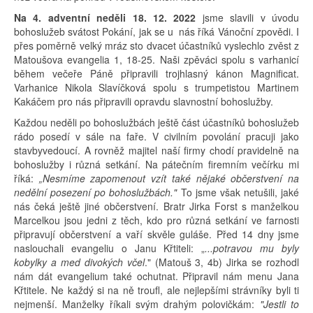
Na 4. adventní neděli 18. 12. 2022
jsme slavili v úvodu
bohoslužeb svátost Pokání, jak se u nás říká Vánoční zpovědi. I
přes poměrně velký mráz sto dvacet účastníků vyslechlo zvěst z
Matoušova evangelia 1, 18-25. Naši zpěváci spolu s varhanicí
během večeře Páně připravili trojhlasný kánon Magnificat.
Varhanice Nikola Slavíčková spolu s trumpetistou Martinem
Kakáčem pro nás připravili opravdu slavnostní bohoslužby.
Každou neděli po bohoslužbách ještě část účastníků bohoslužeb
rádo posedí v sále na faře. V civilním povolání pracuji jako
stavbyvedoucí. A rovněž majitel naší firmy chodí pravidelně na
bohoslužby i různá setkání. Na pátečním firemním večírku mi
říká:
„Nesmíme zapomenout vzít také nějaké občerstvení na
nedělní posezení po bohoslužbách."
To jsme však netušili, jaké
nás čeká ještě jiné občerstvení. Bratr Jirka Forst s manželkou
Marcelkou jsou jedni z těch, kdo pro různá setkání ve farnosti
připravují občerstvení a vaří skvěle guláše. Před 14 dny jsme
naslouchali evangeliu o Janu Křtiteli: „
...potravou mu byly
kobylky a med divokých včel
." (Matouš 3, 4b) Jirka se rozhodl
nám dát evangelium také ochutnat. Připravil nám menu Jana
Křtitele. Ne každý si na ně troufl, ale nejlepšími strávníky byli ti
nejmenší. Manželky říkali svým drahým polovičkám:
"Jestli to