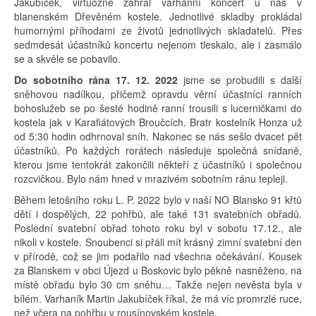
Jakubíček, virtuózně zahrál varhanní koncert u nás v
blanenském Dřevěném kostele. Jednotlivé skladby prokládal
humornými příhodami ze životů jednotlivých skladatelů. Přes
sedmdesát účastníků koncertu nejenom tleskalo, ale i zasmálo
se a skvěle se pobavilo.
Do sobotního rána 17. 12. 2022
jsme se probudili s další
sněhovou nadílkou, přičemž opravdu věrní účastníci ranních
bohoslužeb se po šesté hodině ranní trousili s lucerničkami do
kostela jak v Karafiátových Broučcích. Bratr kostelník Honza už
od 5:30 hodin odhrnoval sníh. Nakonec se nás sešlo dvacet pět
účastníků. Po každých rorátech následuje společná snídaně,
kterou jsme tentokrát zakončili někteří z účastníků i společnou
rozcvičkou. Bylo nám hned v mrazivém sobotním ránu tepleji.
Během letošního roku L. P. 2022 bylo v naší NO Blansko 91 křtů
dětí i dospělých, 22 pohřbů, ale také 131 svatebních obřadů.
Poslední svatební obřad tohoto roku byl v sobotu 17.12., ale
nikoli v kostele. Snoubenci si přáli mít krásný zimní svatební den
v přírodě, což se jim podařilo nad všechna očekávání. Kousek
za Blanskem v obci Újezd u Boskovic bylo pěkně nasněženo, na
místě obřadu bylo 30 cm sněhu… Takže nejen nevěsta byla v
bílém. Varhaník Martin Jakubíček říkal, že má víc promrzlé ruce,
než včera na pohřbu v rousínovském kostele.