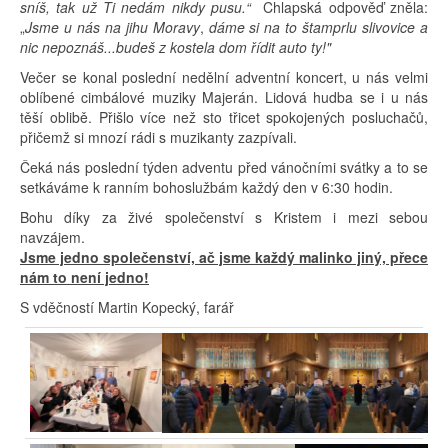
sníš, tak už Ti nedám nikdy pusu.“
Chlapská odpověď zněla:
„
Jsme u nás na jihu Moravy
,
dáme si na to štamprlu slivovice a
nic nepoznáš...budeš z kostela dom řídit auto ty!"
Večer se konal poslední nedělní adventní koncert, u nás velmi
oblíbené cimbálové muziky Majerán. Lidová hudba se i u nás
těší oblibě. Přišlo více než sto třicet spokojených posluchačů,
přičemž si mnozí rádi s muzikanty zazpívali.
Čeká nás poslední týden adventu před vánočními svátky a to se
setkáváme k ranním bohoslužbám každý den v 6:30 hodin.
Bohu díky za živé společenství s Kristem i mezi sebou
navzájem.
Jsme jedno společenství, ač jsme každý malinko jiný, přece
nám to není jedno!
S vděčností Martin Kopecký, farář