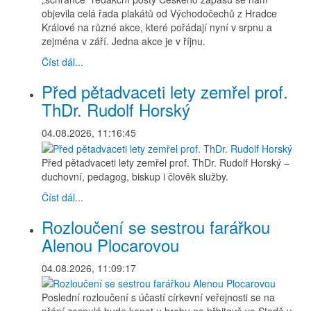
objevila celá řada plakátů od Východočechů z Hradce
Králové na různé akce, které pořádají nyní v srpnu a
zejména v září. Jedna akce je v říjnu.
Číst dál...
Před pětadvaceti lety zemřel prof.
ThDr. Rudolf Horský
04.08.2026, 11:16:45
Před pětadvaceti lety zemřel prof. ThDr. Rudolf Horský –
duchovní, pedagog, biskup i člověk služby.
Číst dál...
Rozloučení se sestrou farářkou
Alenou Plocarovou
04.08.2026, 11:09:17
Poslední rozloučení s účastí církevní veřejnosti se na
přání zesnulé bude konat u hrobu na hřbitově ve Stodě v