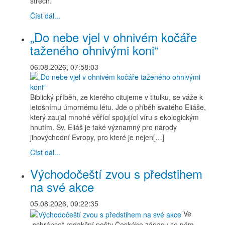
střech.
Číst dál...
„Do nebe vjel v ohnivém kočáře
taženého ohnivými koni“
06.08.2026, 07:58:03
Biblický příběh, ze kterého citujeme v titulku, se váže k
letošnímu úmornému létu. Jde o příběh svatého Eliáše,
který zaujal mnohé věřící spojující víru s ekologickým
hnutím. Sv. Eliáš je také významný pro národy
jihovýchodní Evropy, pro které je nejen[…]
Číst dál...
Východočeští zvou s předstihem
na své akce
05.08.2026, 09:22:35
Ve
„schránce“ redakční pošty Českého zápasu se nám