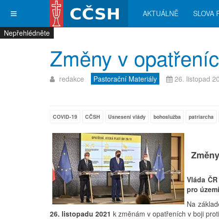
AKTUÁLNĚ
SLOVA 
Nepřehlédněte
Nepřehlédněte
Nepřehlédněte
Nepřehlédněte
Změny v opatřeních
redakce
Pastorační Materiály
26. listopad 2
COVID-19
CČSH
Usnesení vlády
bohoslužba
patriarcha
Změny 
Vláda ČR
pro územ
Na základ
26. listopadu 2021
k změnám v opatřeních v boji proti