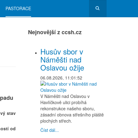
PASTORACE
Nejnovější z ccsh.cz
Husův sbor v
Náměšti nad
Oslavou ožije
06.08.2026, 11:01:52
V Náměšti nad Oslavou v
opadu
Havlíčkově ulici probíhá
rekonstrukce našeho sboru,
vý stav
zásadní obnova střešního pláště
plochých střech.
ností od
Číst dál...