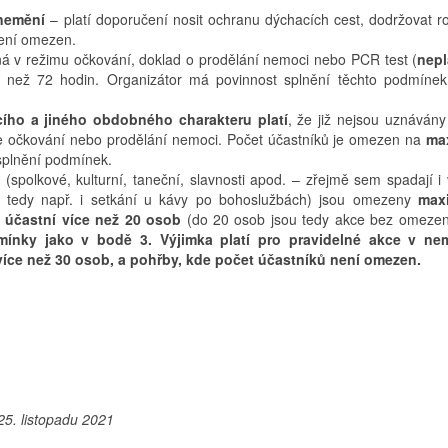
nemění
– platí doporučení nosit ochranu dýchacích cest, dodržovat r
není omezen.
 v režimu očkování, doklad o prodělání nemoci nebo PCR test (
nepl
í než 72 hodin. Organizátor má povinnost splnění těchto podmínek
cího a jiného obdobného charakteru platí
, že již nejsou uznávány 
uze očkování nebo prodělání nemoci. Počet účastníků je omezen na
ma
 splnění podmínek.
e
(spolkové, kulturní, taneční, slavnosti apod. – zřejmě sem spadají i
, tedy např. i setkání u kávy po bohoslužbách) jsou omezeny
max
h účastní více než 20 osob
(do 20 osob jsou tedy akce bez omeze
dmínky jako v bodě 3. Výjimka platí pro pravidelné akce v n
 více než 30 osob, a pohřby, kde počet účastníků není omezen.
5. listopadu 2021