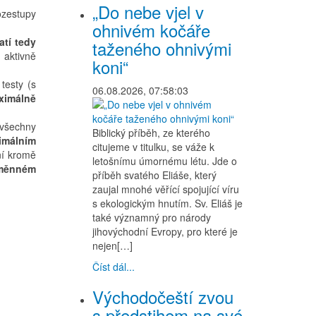
„Do nebe vjel v
ozestupy
ohnivém kočáře
atí tedy
taženého ohnivými
 aktivně
koni“
testy (s
06.08.2026, 07:58:03
ximálně
 všechny
Biblický příběh, ze kterého
imálním
citujeme v titulku, se váže k
ní kromě
letošnímu úmornému létu. Jde o
eměnném
příběh svatého Eliáše, který
zaujal mnohé věřící spojující víru
s ekologickým hnutím. Sv. Eliáš je
také významný pro národy
jihovýchodní Evropy, pro které je
nejen[…]
Číst dál...
Východočeští zvou
s předstihem na své