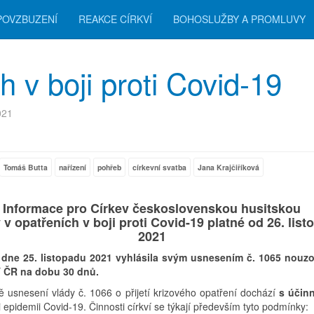
POVZBUZENÍ
REAKCE CÍRKVÍ
BOHOSLUŽBY A PROMLUVY
 v boji proti Covid-19
021
Tomáš Butta
nařízení
pohřeb
církevní svatba
Jana Krajčiříková
Informace pro Církev československou husitskou
v opatřeních v boji proti Covid-19 platné od 26. list
2021
 dne 25. listopadu 2021 vyhlásila svým usnesením č. 1065 nouzo
í ČR na dobu 30 dnů.
ě usnesení vlády č. 1066 o přijetí krizového opatření dochází
s účin
 epidemii Covid-19. Činnosti církví se týkají především tyto podmínky: