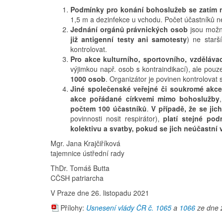
Podmínky pro konání bohoslužeb se zatím 
1,5 m a dezinfekce u vchodu. Počet účastníků 
Jednání orgánů právnických osob
jsou možná
již antigenní testy ani samotesty
) ne starš
kontrolovat.
Pro akce kulturního, sportovního, vzděláva
výjimkou např. osob s kontraindikací), ale po
1000 osob
. Organizátor je povinen kontrolovat
Jiné společenské veřejné či soukromé akc
akce pořádané církvemi mimo bohoslužby
počtem 100 účastníků
.
V případě, že se jic
povinnosti nosit respirátor),
platí stejné po
kolektivu a svatby, pokud se jich neúčastní
Mgr. Jana Krajčiříková
tajemnice ústřední rady
ThDr. Tomáš Butta
CČSH patriarcha
V Praze dne 26. listopadu 2021
Přílohy:
Usnesení vlády ČR č. 1065
a
1066
ze dne 2