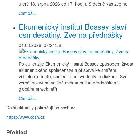
úterý 18. srpna 2026 od 17. hodin. Srdečně vás zveme.
Číst dál...
Ekumenický institut Bossey slaví
osmdesátiny. Zve na přednášky
04.08.2026, 07:24:58
Po 80 let žije Ekumenický institut Bossey způsobem života
ekumenického společenství a přispívá ke smíření,
viditelné jednotě, společnému svědectví a diakonii. Své
výročí oslaví mimo jiné dvěma online přednáškami -
globálními webináři
Číst dál...
Další aktuality pokračují na ccsh.cz
https://www.ccsh.cz
Přehled