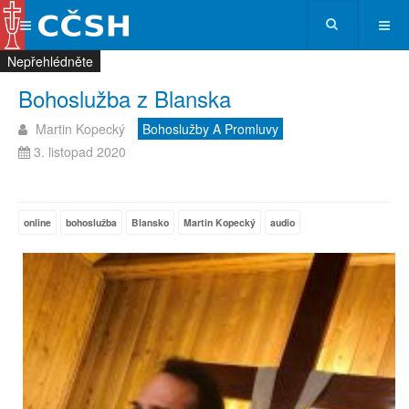
Nepřehlédněte
Nepřehlédněte
Nepřehlédněte
Nepřehlédněte
Bohoslužba z Blanska
Martin Kopecký
Bohoslužby A Promluvy
3. listopad 2020
online
bohoslužba
Blansko
Martin Kopecký
audio