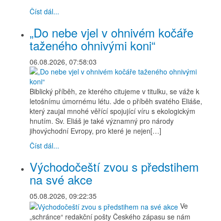
Číst dál...
„Do nebe vjel v ohnivém kočáře
taženého ohnivými koni“
06.08.2026, 07:58:03
Biblický příběh, ze kterého citujeme v titulku, se váže k
letošnímu úmornému létu. Jde o příběh svatého Eliáše,
který zaujal mnohé věřící spojující víru s ekologickým
hnutím. Sv. Eliáš je také významný pro národy
jihovýchodní Evropy, pro které je nejen[…]
Číst dál...
Východočeští zvou s předstihem
na své akce
05.08.2026, 09:22:35
Ve
„schránce“ redakční pošty Českého zápasu se nám