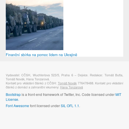
Finanční sbírka na pomoc lidem na Ukrajině
Vydavatel: CČSH, Wuchterlova 523/5, Praha 6 – Dejvice. Redakce: Tomáš Butta,
Tomáš Novák, Hana Tonzarová.
Kontakt pro vkládání článků z CČSH:
Tomáš Novák
776478488. Kontakt pro vkládání
článků z domácí a zahraniční ekumeny:
Hana Tonzarová
Bootstrap
is a front-end framework of Twitter, Inc. Code licensed under
MIT
License.
Font Awesome
font licensed under
SIL OFL 1.1
.